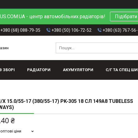
S.COM.UA - центр автомобільних радіаторів!
Підібрати
+380 (68) 088-79-35
+380 (50) 106-72-52
+380 (63) 767-56
газин
В ЗБОРІ
РАДІАТОРИ
АКУМУЛЯТОРИ
С/Г ТА СПЕЦ Ш
Х 15.0/55-17 (380/55-17) PK-305 18 СЛ 149A8 TUBELESS
WAYS)
,40 ₴
оптові ціни