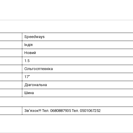
Speedways
Індія
Новий
1.5
Сільгосптехніка
17"
Діагональна
Шина
Зв'язок!!! Тел. 0680887935 Тел. 0501067252