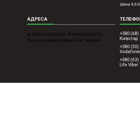
Шина 9,5-3
+380 (68)
м. Київ, вулиця вул. Волноваська,10,
Київстар
Солом'янський район, Київ, Україна
+380 (50)
Vodafone
+380 (63)
Life Viber