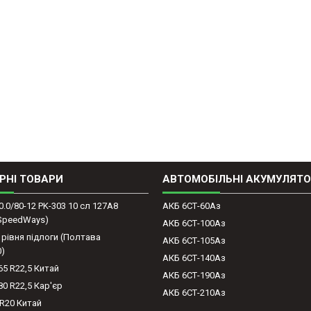
РНІ ТОВАРИ
АВТОМОБІЛЬНІ АКУМУЛЯТ
0.0/80-12 PK-303 10 сл 127A8
АКБ 6СТ-60Аз
(SpeedWays)
АКБ 6СТ-100Аз
 рівня підлоги (Полтава
АКБ 6СТ-105Аз
0)
АКБ 6СТ-140Аз
65 R22,5 Китай
АКБ 6СТ-190Аз
80 R22,5 Кар'єр
АКБ 6СТ-210Аз
-R20 Китай