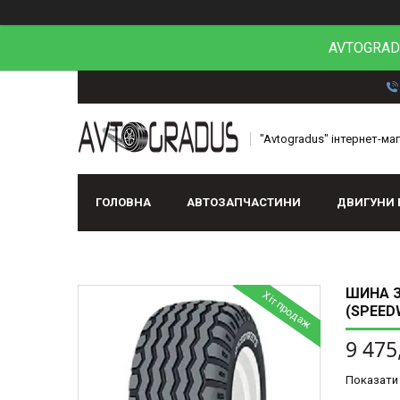
AVTOGRADU
"Avtogradus" інтернет-ма
ГОЛОВНА
АВТОЗАПЧАСТИНИ
ДВИГУНИ 
ШИНА З/
Хіт продаж
(SPEED
9 475
Показати 