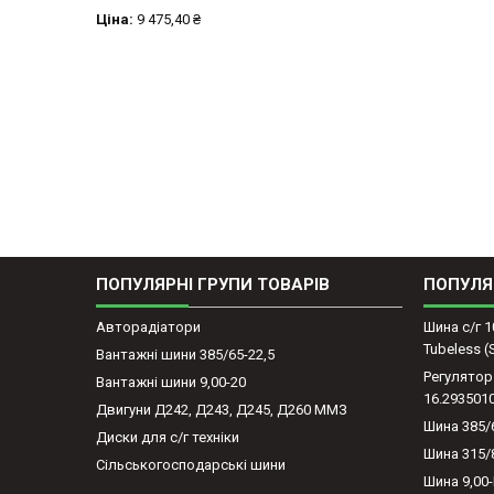
Ціна:
9 475,40 ₴
ПОПУЛЯРНІ ГРУПИ ТОВАРІВ
ПОПУЛЯ
Авторадіатори
Шина с/г 1
Tubeless 
Вантажні шини 385/65-22,5
Регулятор
Вантажні шини 9,00-20
16.293501
Двигуни Д242, Д243, Д245, Д260 ММЗ
Шина 385/
Диски для с/г техніки
Шина 315/
Сільськогосподарські шини
Шина 9,00