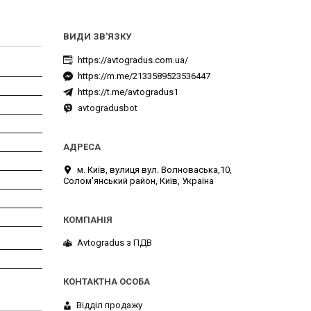
https://avtogradus.com.ua/
https://m.me/2133589523536447
https://t.me/avtogradus1
avtogradusbot
м. Київ, вулиця вул. Волноваська,10,
Солом'янський район, Київ, Україна
Avtogradus з ПДВ
Відділ продажу