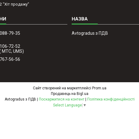
2 "Хіт продажу"
 088-79-35
Avtogradus з ПДВ
 106-72-52
( МТС, UMS)
 767-56-56
Сайт створений на маркетплейсі
Prom.ua
Продавець на Bigl.ua
Avtogradus з ПДВ |
Поскаржитися на контент
|
Політика конфіденційності
Select Language
▼