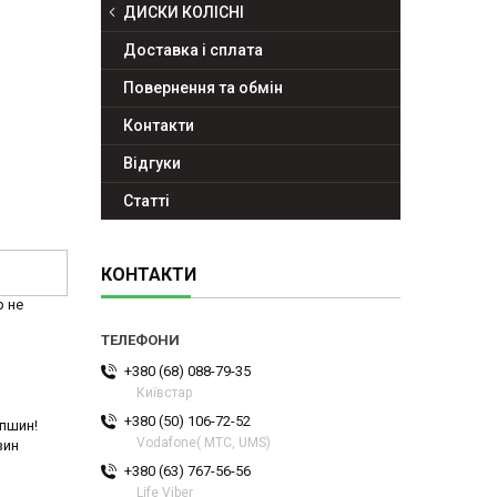
ДИСКИ КОЛІСНІ
Доставка і сплата
Повернення та обмін
Контакти
Відгуки
Статті
КОНТАКТИ
р не
+380 (68) 088-79-35
Київстар
+380 (50) 106-72-52
спшин!
Vodafone( МТС, UMS)
зин
+380 (63) 767-56-56
Life Viber