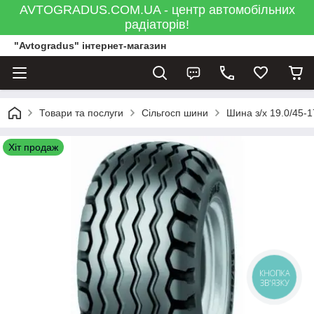
AVTOGRADUS.COM.UA - центр автомобільних
радіаторів!
"Avtogradus" інтернет-магазин
Товари та послуги
Сільгосп шини
Шина з/х 19.0/45-
Хіт продаж
КНОПКА
ЗВ'ЯЗКУ