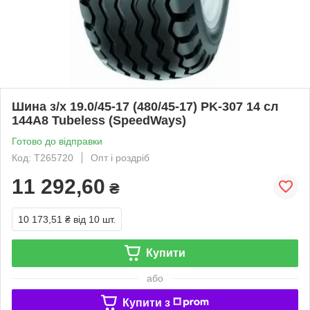
Шина з/х 19.0/45-17 (480/45-17) PK-307 14 сл
144A8 Tubeless (SpeedWays)
Готово до відправки
Код: T265720
Опт і роздріб
11 292,60
₴
10 173,51 ₴
від 10 шт.
Купити
або
Купити з