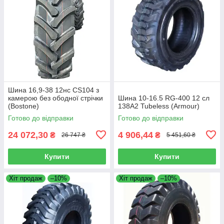
Шина 16,9-38 12нс CS104 з
камерою без ободної стрічки
Шина 10-16.5 RG-400 12 сл
(Bostone)
138A2 Tubeless (Armour)
Готово до відправки
Готово до відправки
24 072,30
4 906,44
₴
₴
26 747 ₴
5 451,60 ₴
Купити
Купити
Хіт продаж
–10%
Хіт продаж
–10%