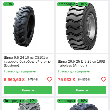
–10%
Хіт продаж
–10%
Шина 9,5-24 10 нс CS101 з
камерою без ободной стрічки
Шина 26.5-25 E-3 28 сл 188B
(Bostone)
Tubeless (Armour)
Готово до відправки
Готово до відправки
6 960,60
75 933
₴
₴
7 734 ₴
84 370 ₴
Купити
Купити
Топ продажів
–10%
Хіт продаж
–10%