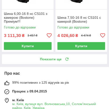
Шина 6,00-16 8 нс CS101 з
камерою (Bostone)
Шина 7,50-16 8 нс CS101 с
Преміум!!!
камерой (Bostone)
Готово до відправки
Готово до відправки
3 111,30
4 026,60
₴
₴
3 457 ₴
4 474 ₴
Купити
Купити
Показати ще
Про нас
99% позитивних з 125 відгуків за рік
Працює з 09.04.2015
м. Київ
м. Київ, вулиця вул. Волноваська,10, Солом'янський
район, Київ, Україна