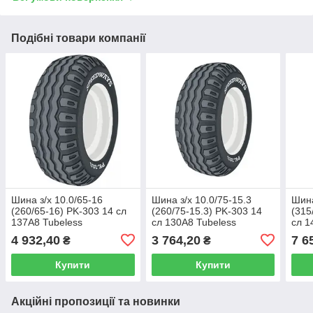
Подібні товари компанії
Шина з/х 10.0/65-16
Шина з/х 10.0/75-15.3
Шина
(260/65-16) PK-303 14 сл
(260/75-15.3) PK-303 14
(315
137A8 Tubeless
сл 130A8 Tubeless
сл 1
(SpeedWays)
(SpeedWays)
(Sp
4 932,40
3 764,20
7 6
₴
₴
Купити
Купити
Акційні пропозиції та новинки