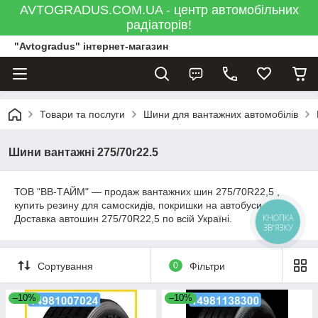
AVTOGRADUS.COM.UA - центр автомобільних
радіаторів!
"Avtogradus" інтернет-магазин
Товари та послуги
Шини для вантажних автомобілів
Шини вантажні 275/70r22.5
ТОВ "ВВ-ТАЙМ" ― продаж вантажних шин 275/70R22,5 ,
купить резину для самоскидів, покришки на автобуси.
КНОПКА
Доставка автошин 275/70R22,5 по всій Україні.
ЗВ'ЯЗКУ
Сортування
0
Фільтри
–10%
–10%