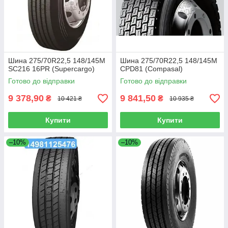
Шина 275/70R22,5 148/145M
Шина 275/70R22,5 148/145M
SC216 16PR (Supercargo)
CPD81 (Compasal)
Готово до відправки
Готово до відправки
9 378,90
9 841,50
₴
₴
10 421 ₴
10 935 ₴
Купити
Купити
–10%
–10%