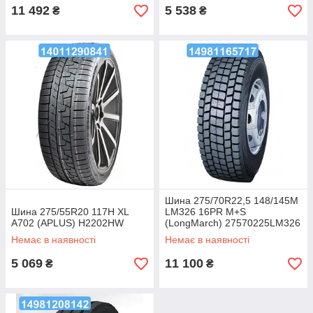
11 492
5 538
₴
₴
Шина 275/70R22,5 148/145M
Шина 275/55R20 117H XL
LM326 16PR M+S
A702 (APLUS) H2202HW
(LongMarch) 27570225LM326
Немає в наявності
Немає в наявності
5 069
11 100
₴
₴