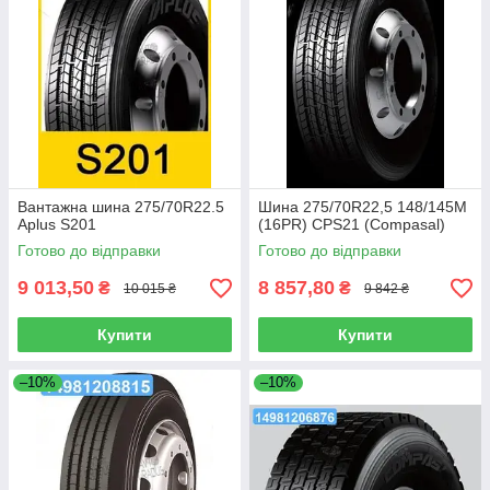
Вантажна шина 275/70R22.5
Шина 275/70R22,5 148/145M
Aplus S201
(16PR) CPS21 (Compasal)
Готово до відправки
Готово до відправки
9 013,50
8 857,80
₴
₴
10 015 ₴
9 842 ₴
Купити
Купити
–10%
–10%