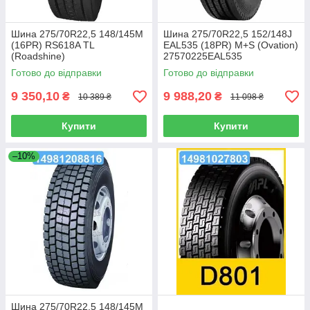
Шина 275/70R22,5 148/145M
Шина 275/70R22,5 152/148J
(16PR) RS618A TL
EAL535 (18PR) M+S (Ovation)
(Roadshine)
27570225EAL535
27570225RS618A
Готово до відправки
Готово до відправки
9 350,10
9 988,20
₴
₴
10 389 ₴
11 098 ₴
Купити
Купити
–10%
Шина 275/70R22,5 148/145M