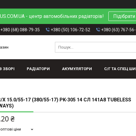
S.COM.UA - центр автомобільних радіаторів!
Підібрати
+380 (68) 088-79-35
+380 (50) 106-72-52
+380 (63) 767-56
газин
В ЗБОРІ
РАДІАТОРИ
АКУМУЛЯТОРИ
С/Г ТА СПЕЦ Ш
Х 15.0/55-17 (380/55-17) PK-305 14 СЛ 141A8 TUBELESS
WAYS)
,20 ₴
оптові ціни