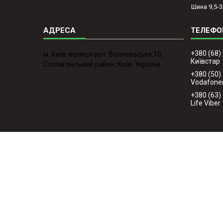
Шина 9,5-3
+380 (68)
м. Київ, вулиця вул. Волноваська,10,
Київстар
Солом'янський район, Київ, Україна
+380 (50)
Vodafone
+380 (63)
Life Viber