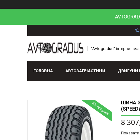
AVTOGRADU
"Avtogradus" інтернет-ма
ГОЛОВНА
АВТОЗАПЧАСТИНИ
ДВИГУНИ 
ШИНА З/
Хіт продаж
(SPEED
8 307
Показати 