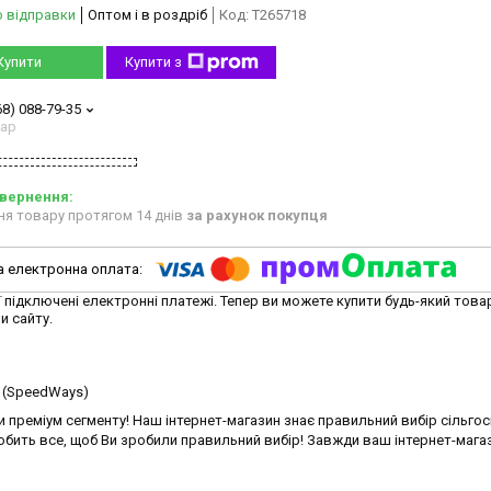
о відправки
Оптом і в роздріб
Код:
T265718
Купити
Купити з
68) 088-79-35
тар
ня товару протягом 14 днів
за рахунок покупця
ї підключені електронні платежі. Тепер ви можете купити будь-який това
и сайту.
ss (SpeedWays)
 преміум сегменту! Наш інтернет-магазин знає правильний вибір сільго
бить все, щоб Ви зробили правильний вибір! Завжди ваш інтернет-мага