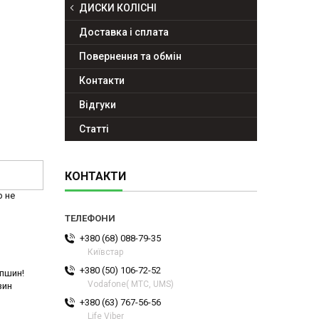
ДИСКИ КОЛІСНІ
Доставка і сплата
Повернення та обмін
Контакти
Відгуки
Статті
КОНТАКТИ
р не
+380 (68) 088-79-35
Київстар
+380 (50) 106-72-52
спшин!
Vodafone( МТС, UMS)
зин
+380 (63) 767-56-56
Life Viber