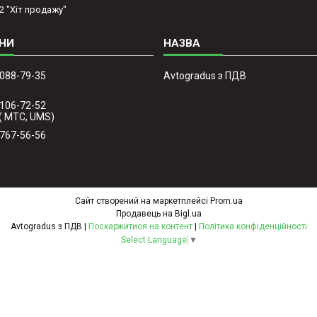
2 "Хіт продажу"
 088-79-35
Avtogradus з ПДВ
 106-72-52
( МТС, UMS)
 767-56-56
Сайт створений на маркетплейсі
Prom.ua
Продавець на Bigl.ua
Avtogradus з ПДВ |
Поскаржитися на контент
|
Політика конфіденційності
Select Language
▼