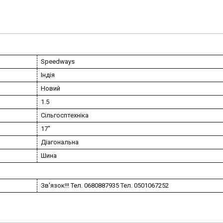
Speedways
Індія
Новий
1.5
Сільгосптехніка
17"
Діагональна
Шина
Зв'язок!!! Тел. 0680887935 Тел. 0501067252