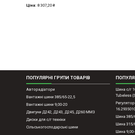
Ціна:
8 307,20 ₴
ПОПУЛЯРНІ ГРУПИ ТОВАРІВ
ПОПУЛЯ
Авторадіатори
Шина с/г 1
Tubeless 
Вантажні шини 385/65-22,5
Регулятор
Вантажні шини 9,00-20
16.293501
Двигуни Д242, Д243, Д245, Д260 ММЗ
Шина 385/
Диски для с/г техніки
Шина 315/
Сільськогосподарські шини
Шина 9,00