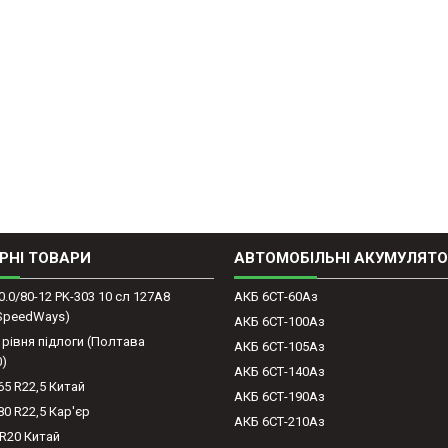
РНІ ТОВАРИ
АВТОМОБІЛЬНІ АКУМУЛЯТ
0.0/80-12 PK-303 10 сл 127A8
АКБ 6СТ-60Аз
(SpeedWays)
АКБ 6СТ-100Аз
 рівня підлоги (Полтава
АКБ 6СТ-105Аз
0)
АКБ 6СТ-140Аз
65 R22,5 Китай
АКБ 6СТ-190Аз
80 R22,5 Кар'єр
АКБ 6СТ-210Аз
-R20 Китай