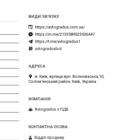
https://avtogradus.com.ua/
https://m.me/2133589523536447
https://t.me/avtogradus1
avtogradusbot
м. Київ, вулиця вул. Волноваська,10,
Солом'янський район, Київ, Україна
Avtogradus з ПДВ
Відділ продажу