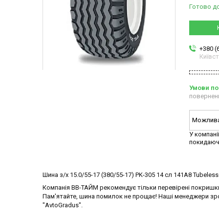
Готово д
+380 (
Київс
повернен
У компані
покидаюч
Шина з/х 15.0/55-17 (380/55-17) PK-305 14 сл 141A8 Tubele
Компанія ВВ-ТАЙМ рекомендує тільки перевірені покришки
Пам'ятайте, шина помилок не прощає! Наші менеджери зро
"AvtoGradus".