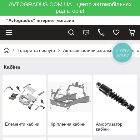
AVTOGRADUS.COM.UA - центр автомобільних
радіаторів!
"Avtogradus" інтернет-магазин
Товари та послуги
Автозапчастини загальна
Кузов, 
КНОПКА
ЗВ'ЯЗКУ
Кабіна
Елементи кабіни
Кріплення кабіни
Амортизатор
кабіни