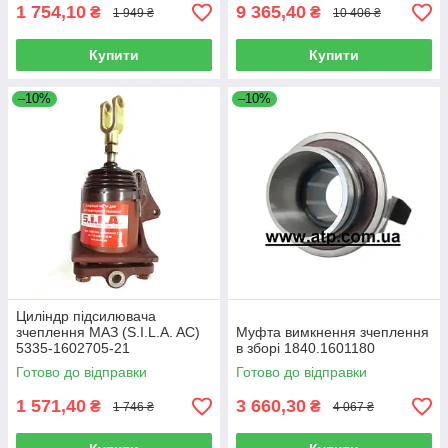
1 754,10
9 365,40
₴
₴
1 949 ₴
10 406 ₴
Купити
Купити
–10%
–10%
Циліндр підсилювача
зчеплення МАЗ (S.I.L.A. AC)
Муфта вимкнення зчеплення
5335-1602705-21
в зборі 1840.1601180
Готово до відправки
Готово до відправки
1 571,40
3 660,30
₴
₴
1 746 ₴
4 067 ₴