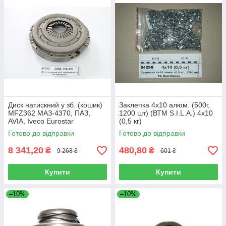
Диск натискний у зб. (кошик)
Заклепка 4х10 алюм. (500г,
MFZ362 МАЗ-4370, ПАЗ,
1200 шт) (ВТМ S.I.L.A.) 4х10
AVIA, Iveco Eurostar
(0,5 кг)
(E.Sassone, Італія) 3482 125
Готово до відправки
Готово до відправки
512 (8998
8 341,20
480,80
₴
₴
9 268 ₴
601 ₴
Купити
Купити
–10%
–10%