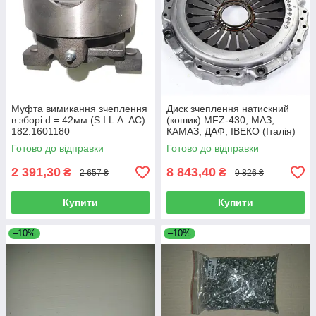
Муфта вимикання зчеплення
Диск зчеплення натискний
в зборі d = 42мм (S.I.L.A. AC)
(кошик) MFZ-430, МАЗ,
182.1601180
КАМАЗ, ДАФ, ІВЕКО (Італія)
3482 083 118 (8996)
Готово до відправки
Готово до відправки
2 391,30
8 843,40
₴
₴
2 657 ₴
9 826 ₴
Купити
Купити
–10%
–10%