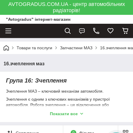
AVTOGRADUS.COM.UA - центр автомобільних
радіаторів!
"Avtogradus" інтернет-магазин
Товари та послуги
Запчастини МАЗ
16.зчеплення ма
16.зчеплення маз
Група 16: Зчеплення
Зчеплення МАЗ – ключовий механізм автомобіля.
Зчеплення є одним з ключових механізмів у пристрої
автомобіля. Робота зчеплення – це відключення або
підключення з'єднання коробки передач з двигуном
Показати все
внутрішнього згоряння. Безперебійне функціонування
зчеплення необхідно для перемикань шестерень в коробці
передач, а також при такому вкрай важливому процесі, як
Сортування
0
Фільтри
зниження швидкості автомобіля аж до повної зупинки).