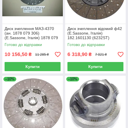
Диск зчеплення МАЗ-4370
Диск зчеплення відомий ф42
(ан. 1878 079 306)
(E.Sassone, Італія)
(E.Sassone, Італія) 1878 079
182.1601130 (6232ST)
306 (9281ST)
Готово до відправки
Готово до відправки
10 156,50
6 318,90
₴
₴
11 285 ₴
7 021 ₴
Купити
Купити
–10%
–10%