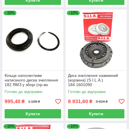
Купити
Купити
–10%
–10%
Кільце наполегливе
Диск зчеплення нажимний
натискного диска зчеплення
(корзина) (S.I.L.A.)
182 ЯМЗ у зборі (пр-во
184.1601090
S.I.L.A. AC), 182.1601120
Готово до відправки
Готово до відправки
995,40
8 931,60
₴
₴
1 106 ₴
9 924 ₴
Купити
Купити
–10%
–10%