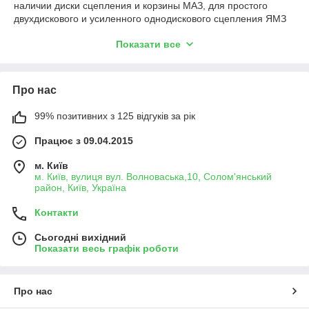
наличии диски сцепления и корзины МАЗ, для простого
двухдискового и усиленного однодискового сцепления ЯМЗ
238 . Вы можете приобрести запчасти производимые на
Показати все
Ярославском заводе "Автодизель" и Тутаевском Моторном
заводе, что гарантирует высокое качество производимых
изделий . Наличие комплектующих и интересующего Вас
производителя Вы можете унать в нашей компании позвонив
Про нас
по контактным телефонам или отправив нам заказ, через
форму запроса с нашего сайта . Наши менеджеры дадут
99% позитивних з 125 відгуків за рік
подробнейший ответ о сроках поставки и наличию Вашего
заказа .
Працює з 09.04.2015
м. Київ
м. Київ, вулиця вул. Волноваська,10, Солом'янський
район, Київ, Україна
Контакти
Сьогодні вихідний
Показати весь графік роботи
Про нас