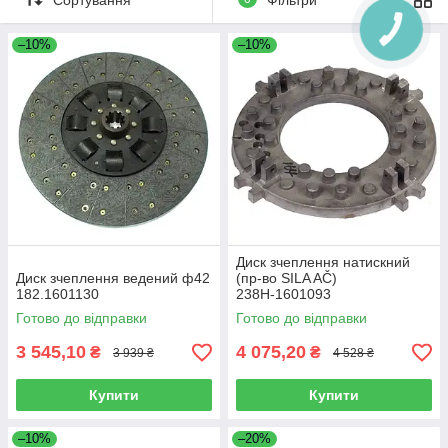
Купуючи комплект зчеплення МАЗ, ви можете бути впевнені в
найвищій якості продукції, яка реалізується за прийнятними
–10%
–10%
цінами. Комплекти зчеплення МАЗ відомі своєю надійністю і
довговічністю. Диск зчеплення МАЗ відповідає європейським
стандартам, що підтверджують наявні у нас в наявності
сертифікати.
ТОВ «ВВ-ТАЙМ», а саме інтернет-магазин "AvtoGradus"
пропонує широкий спектр різних автозапчастин, вироблених
на Мінському автомобільному заводі. Ми гарантуємо високу
якість реалізованої нами продукції.
Диск зчеплення натискний
Диск зчеплення ведений ф42
(пр-во SILA AČ)
182.1601130
238Н-1601093
Готово до відправки
Готово до відправки
3 545,10
4 075,20
₴
₴
3 939 ₴
4 528 ₴
Купити
Купити
–10%
–20%