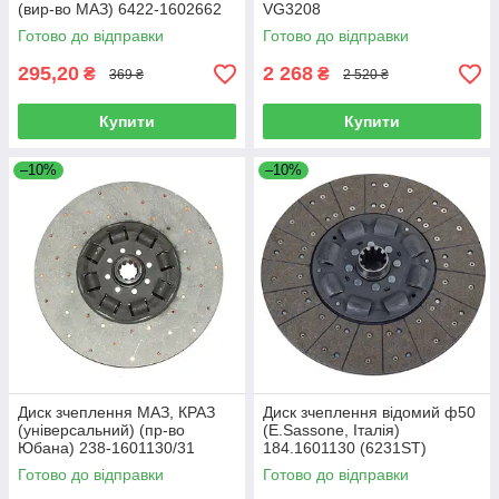
(вир-во МАЗ) 6422-1602662
VG3208
Готово до відправки
Готово до відправки
295,20
2 268
₴
₴
369 ₴
2 520 ₴
Купити
Купити
–10%
–10%
Диск зчеплення МАЗ, КРАЗ
Диск зчеплення відомий ф50
(універсальний) (пр-во
(E.Sassone, Італія)
Юбана) 238-1601130/31
184.1601130 (6231ST)
Готово до відправки
Готово до відправки