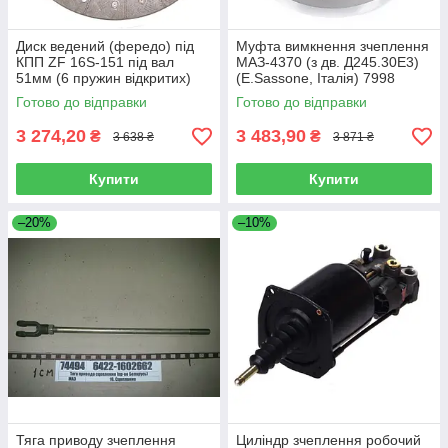
Диск ведений (фередо) під
Муфта вимкнення зчеплення
КПП ZF 16S-151 під вал
МАЗ-4370 (з дв. Д245.30Е3)
51мм (6 пружин відкритих)
(E.Sassone, Італія) 7998
аналог SACHS 1878 000 205
(3151 068 101)
Готово до відправки
Готово до відправки
3 274,20
3 483,90
₴
₴
3 638 ₴
3 871 ₴
Купити
Купити
–20%
–10%
Тяга приводу зчеплення
Циліндр зчеплення робочий