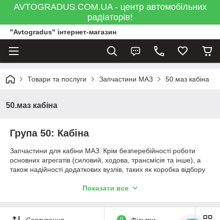
AVTOGRADUS.COM.UA - центр автомобільних
радіаторів!
"Avtogradus" інтернет-магазин
Товари та послуги
Запчастини МАЗ
50.маз кабіна
50.маз кабіна
Група 50: Кабіна
Запчастини для кабіни МАЗ. Крім безперебійності роботи
основних агрегатів (силовий, ходова, трансмісія та інше), а
також надійності додаткових вузлів, таких як коробка відбору
потужності МАЗ, будь-якого водія завжди цікавить ще один
момент – його власна комфортність. А даний момент
Показати все
безпосередньо залежить від того, наскільки продумано
основне робоче місце – кабіна. При цьому внутрішнє
оформлення, це лише одна зі складових, тим більше, що
Сортування
0
Фільтри