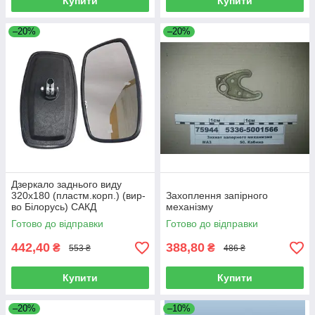
Купити
Купити
–20%
–20%
Дзеркало заднього виду
320х180 (пластм.корп.) (вир-
Захоплення запірного
во Білорусь) САКД
механізму
458201.007
Готово до відправки
Готово до відправки
442,40
388,80
₴
₴
553 ₴
486 ₴
Купити
Купити
–20%
–10%