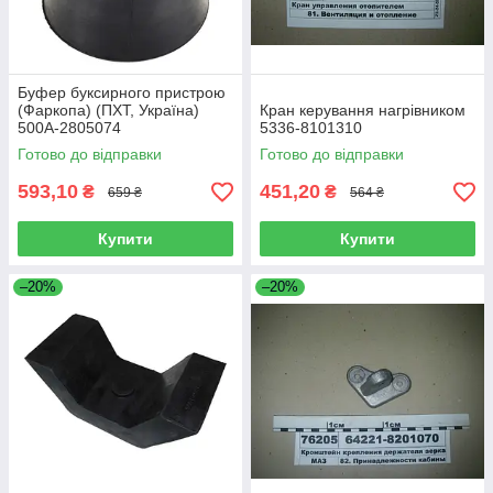
Буфер буксирного пристрою
(Фаркопа) (ПХТ, Україна)
Кран керування нагрівником
500А-2805074
5336-8101310
Готово до відправки
Готово до відправки
593,10
451,20
₴
₴
659 ₴
564 ₴
Купити
Купити
–20%
–20%