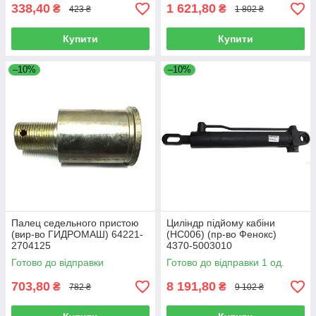
338,40
1 621,80
₴
₴
423 ₴
1 802 ₴
Купити
Купити
–10%
–10%
Палец седельного пристою
Циліндр підйому кабіни
(вир-во ГИДРОМАШ) 64221-
(HC006) (пр-во Фенокс)
2704125
4370-5003010
Готово до відправки
Готово до відправки 1 од.
703,80
8 191,80
₴
₴
782 ₴
9 102 ₴