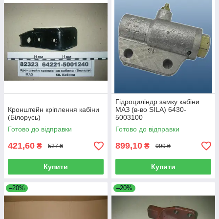
Гідроциліндр замку кабіни
Кронштейн кріплення кабіни
МАЗ (в-во SILA) 6430-
(Білорусь)
5003100
Готово до відправки
Готово до відправки
421,60
899,10
₴
₴
527 ₴
999 ₴
Купити
Купити
–20%
–20%