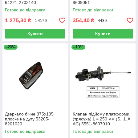
64221-2703140
8609051
Готово до відправки
Готово до відправки
1 275,30
354,40
₴
₴
1 417 ₴
443 ₴
Купити
Купити
–20%
–10%
Дзеркало бічне 375х195
Клапан підйому платформи
плоске на дугу 53205-
(трясуха) L = 250 мм (S.I.L.A.
8201020
AC) 5551-8607010
Готово до відправки
Готово до відправки