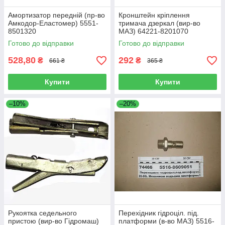
Амортизатор передній (пр-во
Кронштейн кріплення
Амкодор-Еластомер) 5551-
тримача дзеркал (вир-во
8501320
МАЗ) 64221-8201070
Готово до відправки
Готово до відправки
528,80
292
₴
₴
661 ₴
365 ₴
Купити
Купити
–10%
–20%
Рукоятка седельного
Перехідник гідроціл. під.
пристою (вир-во Гідромаш)
платформи (в-во МАЗ) 5516-