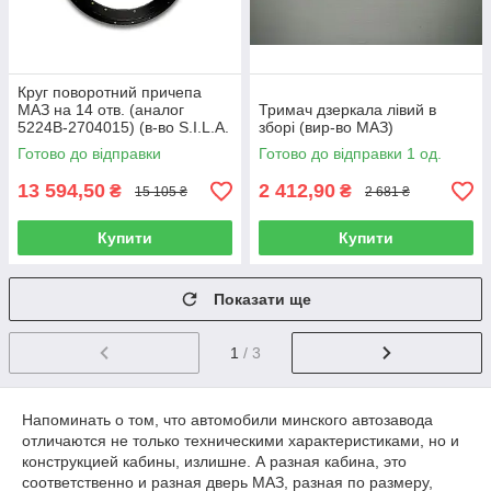
Круг поворотний причепа
МАЗ на 14 отв. (аналог
Тримач дзеркала лівий в
5224В-2704015) (в-во S.I.L.A.
зборі (вир-во МАЗ)
AC), 8352-2704010-10
Готово до відправки
Готово до відправки 1 од.
13 594,50
2 412,90
₴
₴
15 105 ₴
2 681 ₴
Купити
Купити
Показати ще
1
/ 3
Напоминать о том, что автомобили минского автозавода
отличаются не только техническими характеристиками, но и
конструкцией кабины, излишне. А разная кабина, это
соответственно и разная дверь МАЗ, разная по размеру,