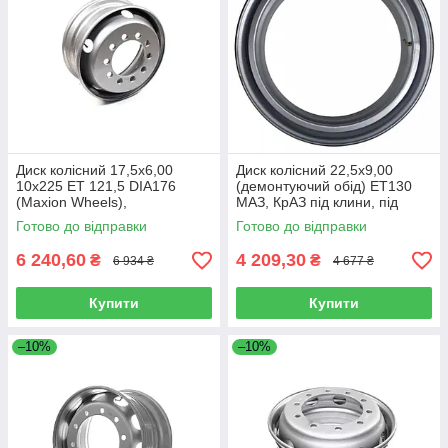
Диск колісний 17,5х6,00
Диск колісний 22,5х9,00
10х225 ET 121,5 DIA176
(демонтуючий обід) ET130
(Maxion Wheels),
МАЗ, КрАЗ під клини, під
287018753184
безкамерку,5551-3101012-01
Готово до відправки
Готово до відправки
6 240,60
4 209,30
₴
₴
6 934 ₴
4 677 ₴
Купити
Купити
–10%
–10%