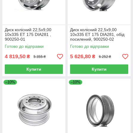
легко завдяки продуманому інтерфейсу сайту. Оплачувати
купівлю можна доступним для покупця способом. Доставка
виконується оперативно по території України транспортною
компанією на вибір клієнта.
Диск колісний 22,5х9,00
Диск колісний 22,5х9,00
10х335 ET 175 DIA281 ,
10х335 ET 175 DIA281, обід
900250-01
посилений, 900250-02
Готово до відправки
Готово до відправки
4 819,50
5 626,80
₴
₴
5 355 ₴
6 252 ₴
Купити
Купити
–10%
–10%