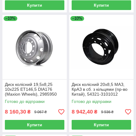
Купити
Купити
–10%
–10%
Диск колісний 19,5х8,25
Диск колісний 20х8,5 МАЗ,
10х225 ET146,5 DIA176
КрАЗ в сб. з кільцями (пр-во
(Maxion Wheels), 2985950
Китай), 54321-3101012
Готово до відправки
Готово до відправки
8 160,30
8 942,40
₴
₴
9 067 ₴
9 936 ₴
Купити
Купити