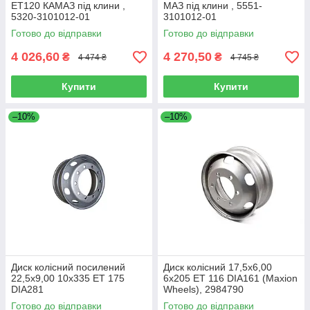
ET120 КАМАЗ під клини ,
МАЗ під клини , 5551-
5320-3101012-01
3101012-01
Готово до відправки
Готово до відправки
4 026,60
4 270,50
₴
₴
4 474 ₴
4 745 ₴
Купити
Купити
–10%
–10%
Диск колісний посилений
Диск колісний 17,5х6,00
22,5х9,00 10х335 ET 175
6х205 ET 116 DIA161 (Maxion
DIA281
Wheels), 2984790
Готово до відправки
Готово до відправки