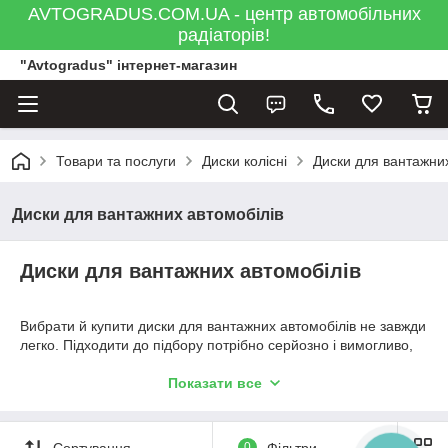
AVTOGRADUS.COM.UA - центр автомобільних
радіаторів!
"Avtogradus" інтернет-магазин
Товари та послуги
Диски колісні
Диски для вантажних
Диски для вантажних автомобілів
Диски для вантажних автомобілів
Вибрати й купити диски для вантажних автомобілів не завжди
легко. Підходити до підбору потрібно серйозно і вимогливо,
важливо їх якість і відповідність. Від цього безпосередньо
залежить безпека керування транспортним засобом. Якщо
Показати все
виникли сумніви або труднощі при виборі диска для
вантажівки, наш інтернет-магазин Avtogradus готовий. Ми
пропонуємо численний асортимент дискової продукції від
Сортування
0
Фільтри