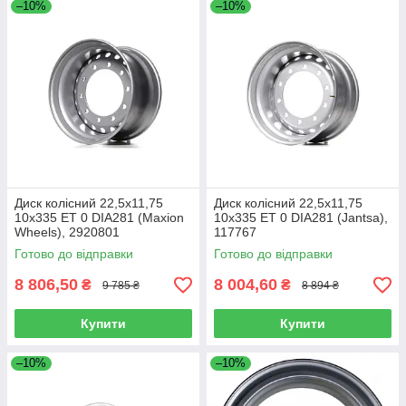
–10%
–10%
Диск колісний 22,5х11,75
Диск колісний 22,5х11,75
10х335 ET 0 DIA281 (Maxion
10х335 ET 0 DIA281 (Jantsa),
Wheels), 2920801
117767
Готово до відправки
Готово до відправки
8 806,50
8 004,60
₴
₴
9 785 ₴
8 894 ₴
Купити
Купити
–10%
–10%