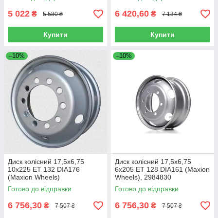
5 022
6 420,60
₴
₴
5 580 ₴
7 134 ₴
Купити
Купити
–10%
–10%
Диск колісний 17,5х6,75
Диск колісний 17,5х6,75
10х225 ET 132 DIA176
6х205 ET 128 DIA161 (Maxion
(Maxion Wheels)
Wheels), 2984830
Готово до відправки
Готово до відправки
6 756,30
6 756,30
₴
₴
7 507 ₴
7 507 ₴