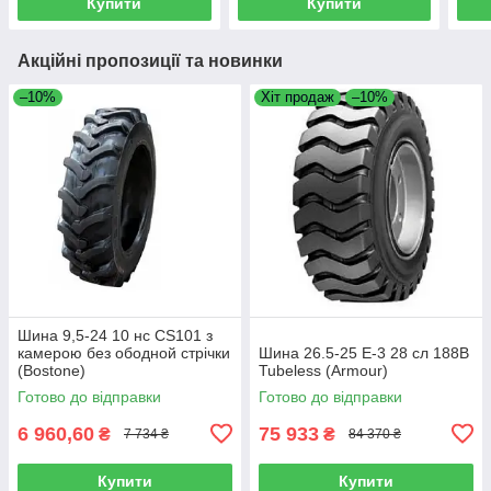
Купити
Купити
Акційні пропозиції та новинки
–10%
Хіт продаж
–10%
Шина 9,5-24 10 нс CS101 з
камерою без ободной стрічки
Шина 26.5-25 E-3 28 сл 188B
(Bostone)
Tubeless (Armour)
Готово до відправки
Готово до відправки
6 960,60
75 933
₴
₴
7 734 ₴
84 370 ₴
Купити
Купити