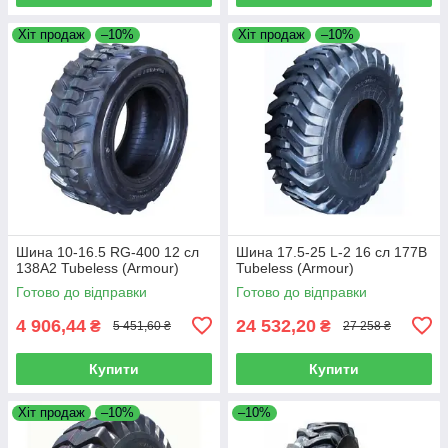
Хіт продаж
–10%
Хіт продаж
–10%
Шина 10-16.5 RG-400 12 сл
Шина 17.5-25 L-2 16 сл 177B
138A2 Tubeless (Armour)
Tubeless (Armour)
Готово до відправки
Готово до відправки
4 906,44
24 532,20
₴
₴
5 451,60 ₴
27 258 ₴
Купити
Купити
Хіт продаж
–10%
–10%