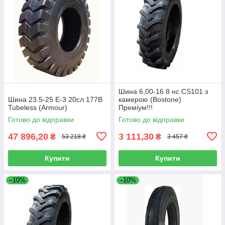
Шина 6,00-16 8 нс CS101 з
Шина 23.5-25 E-3 20сл 177B
камерою (Bostone)
Tubeless (Armour)
Преміум!!!
Готово до відправки
Готово до відправки
47 896,20
3 111,30
₴
₴
53 218 ₴
3 457 ₴
Купити
Купити
–10%
–10%