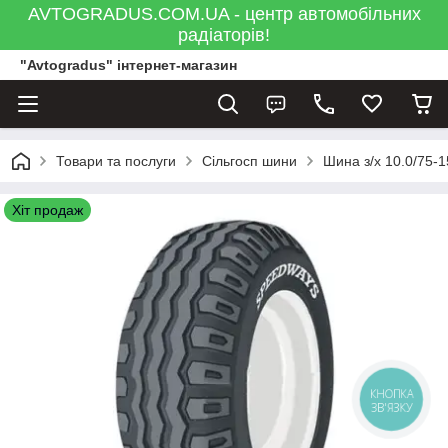
AVTOGRADUS.COM.UA - центр автомобільних
радіаторів!
"Avtogradus" інтернет-магазин
Товари та послуги
Сільгосп шини
Шина з/х 10.0/75-1
Хіт продаж
КНОПКА
ЗВ'ЯЗКУ