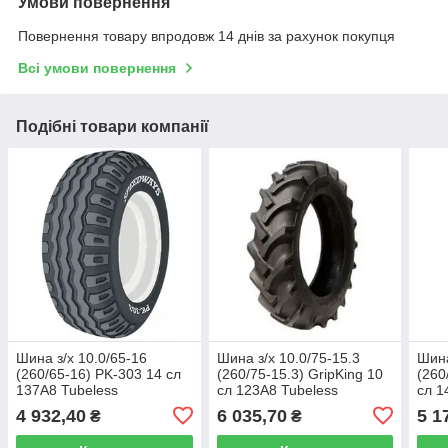
Умови повернення
Повернення товару впродовж 14 днів за рахунок покупця
Всі умови повернення
Подібні товари компанії
Шина з/х 10.0/65-16
Шина з/х 10.0/75-15.3
Шина
(260/65-16) PK-303 14 сл
(260/75-15.3) GripKing 10
(260
137A8 Tubeless
сл 123A8 Tubeless
сл 1
(SpeedWays)
(SpeedWays)
(Sp
4 932,40
6 035,70
5 1
₴
₴