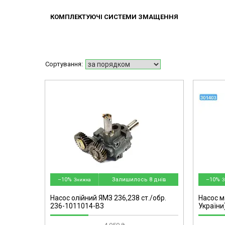
КОМПЛЕКТУЮЧІ СИСТЕМИ ЗМАЩЕННЯ
mg
301403-omg
–10%
Залишилось 8 днів
–10%
Насос олійний ЯМЗ 236,238 ст./обр.
Насос м
236-1011014-В3
України