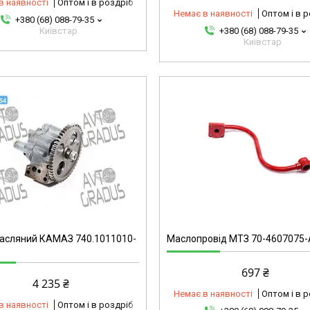
в наявності
Оптом і в роздріб
Немає в наявності
Оптом і в 
+380 (68) 088-79-35
Київстар
+380 (68) 088-79-35
Київстар
2347809345-omg
асляний КАМАЗ 740.1011010-
Маслопровід МТЗ 70-4607075-
697 ₴
4 235 ₴
Немає в наявності
Оптом і в 
в наявності
Оптом і в роздріб