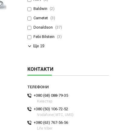
Baldwin
2
Cametet
3
Donaldson
37
Febi Bilstein
3
Ще 19
КОНТАКТИ
+380 (68) 088-79-35
Київстар
+380 (50) 106-72-52
Vodafone( МТС, UMS)
+380 (63) 767-56-56
Life Viber