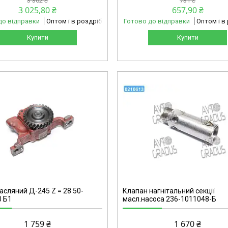
3 362 ₴
731 ₴
3 025,80 ₴
657,90 ₴
до відправки
Оптом і в роздріб
Готово до відправки
Оптом і в
Купити
Купити
0210613-omg
асляний Д-245 Z = 28 50-
Клапан нагнітальний секції
 Б1
масл.насоса 236-1011048-Б
1 759 ₴
1 670 ₴