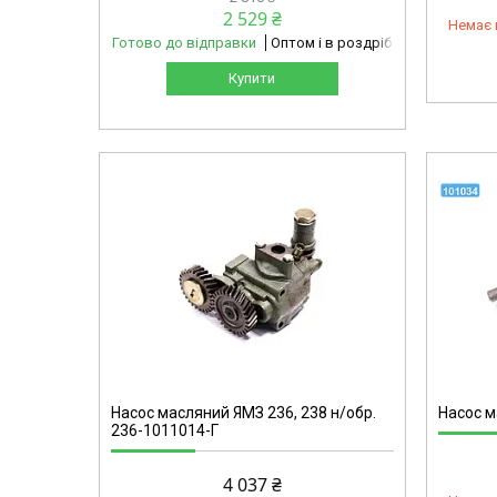
2 529 ₴
Немає 
Готово до відправки
Оптом і в роздріб
Купити
mg
101034-omg
Насос масляний ЯМЗ 236, 238 н/обр.
Насос м
236-1011014-Г
4 037 ₴