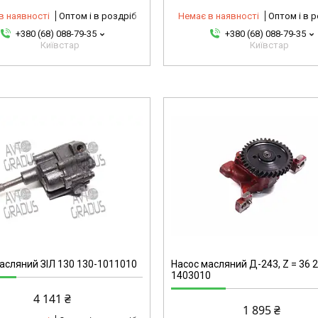
в наявності
Оптом і в роздріб
Немає в наявності
Оптом і в 
+380 (68) 088-79-35
+380 (68) 088-79-35
Київстар
Київстар
2314984524-omg
асляний ЗІЛ 130 130-1011010
Насос масляний Д-243, Z = 36 
1403010
4 141 ₴
1 895 ₴