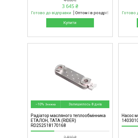
4 050 ₴
3 645 ₴
Готово до відправки
Оптом і в роздріб
Готово 
Купити
omg
23141027470-omg
–10%
Залишилось 8 днів
Радіатор масляного теплообмінника
Насос м
ЕТАЛОН, ТАТА (RIDER)
1403010
RD252518170168
2 810 ₴