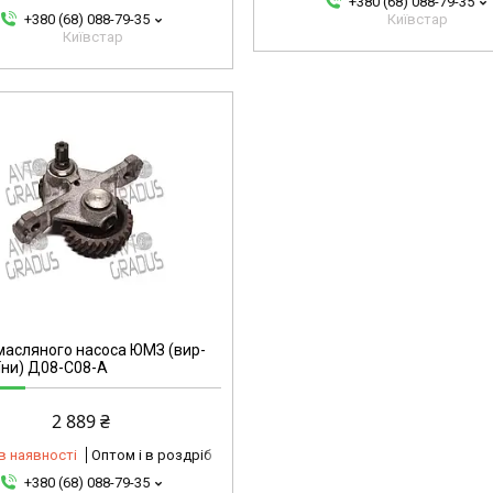
+380 (68) 088-79-35
+380 (68) 088-79-35
Київстар
Київстар
масляного насоса ЮМЗ (вир-
їни) Д08-С08-А
2 889 ₴
в наявності
Оптом і в роздріб
+380 (68) 088-79-35