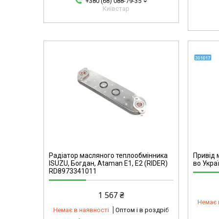
+380 (68) 088-79-35
Київстар
omg
301017-omg
Радіатор масляного теплообмінника
Привід 
ISUZU, Богдан, Ataman Е1, Е2 (RIDER)
во Укра
RD8973341011
1 567 ₴
Немає 
Немає в наявності
Оптом і в роздріб