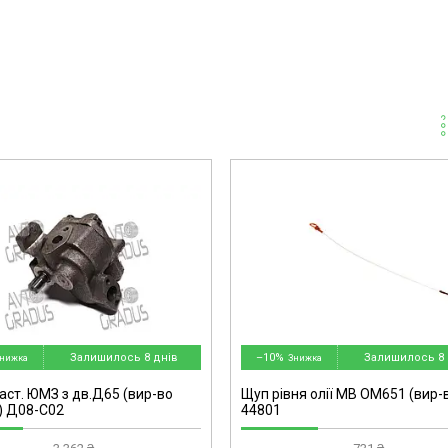
46101038601-omg
Залишилось 8 днів
–10%
Залишилось 8 
аст. ЮМЗ з дв.Д65 (вир-во
Щуп рівня олії MB OM651 (вир-в
) Д08-С02
44801