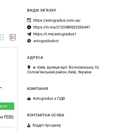
https://avtogradus.com.ua/
https://m.me/2133589523536447
https://t.me/avtogradus1
avtogradusbot
м. Київ, вулиця вул. Волноваська,10,
Солом'янський район, Київ, Україна
Avtogradus з ПДВ
днів
о FEBI)
Відділ продажу