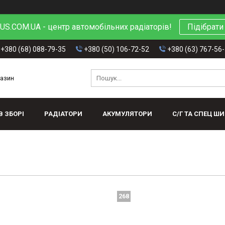
S.COM.UA - центр автомобільних радіаторів!
Підібрати
+380 (68) 088-79-35
+380 (50) 106-72-52
+380 (63) 767-56
газин
В ЗБОРІ
РАДІАТОРИ
АКУМУЛЯТОРИ
С/Г ТА СПЕЦ Ш
268