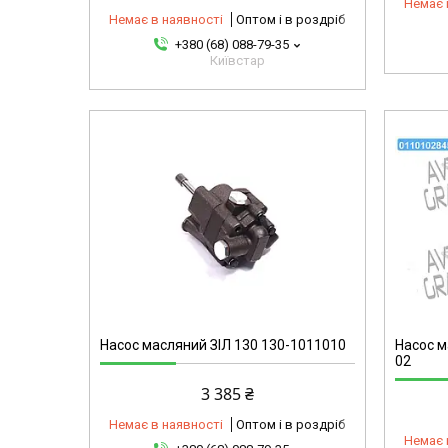
Немає 
Немає в наявності
Оптом і в роздріб
+380 (68) 088-79-35
Київстар
mg
01101028454-omg
Насос масляний ЗІЛ 130 130-1011010
Насос м
02
3 385 ₴
Немає в наявності
Оптом і в роздріб
Немає 