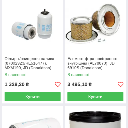
Фільтр т/очищення палива
Елемент ф-ра повітряного
(87802923/RE516477),
внутрішній (AL78870), JD
MXM190, JD (Donaldson)
6910S (Donaldson)
В наявності
В наявності
1 328,20
3 495,10
₴
₴
Купити
Купити