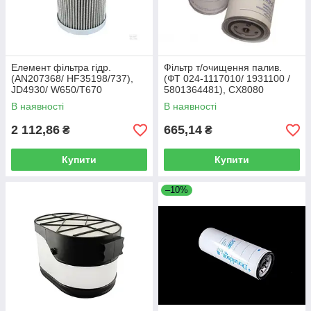
Елемент фільтра гідр.
Фільтр т/очищення палив.
(AN207368/ HF35198/737),
(ФТ 024-1117010/ 1931100 /
JD4930/ W650/T670
5801364481), CX8080
(Donaldson)
В наявності
В наявності
2 112,86
665,14
₴
₴
Купити
Купити
–10%