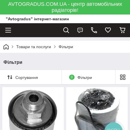
AVTOGRADUS.COM.UA - центр автомобільних
радіаторів!
"Avtogradus" інтернет-магазин
Товари та послуги
Фільтри
Фільтри
Сортування
0
Фільтри