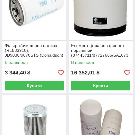
Фільтр т/очищення палива
Елемент ф-ра повітряного
(RE533910),
первинний
JD9030/9870STS (Donaldson)
(87443711/87727665/SA1673
8), Steiger/STX530
В наявності
В наявності
3 344,40
16 352,01
₴
₴
Купити
Купити