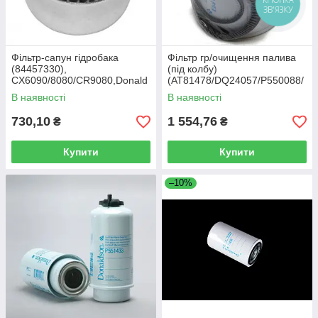
КНОПКА
ЗВ'ЯЗКУ
Фільтр-сапун гідробака
Фільтр гр/очищення палива
(84457330),
(під колбу)
CX6090/8080/CR9080,Donald
(AT81478/DQ24057/P550088/
son
13038480), JD9500/8400
В наявності
В наявності
(Donaldson)
730,10
1 554,76
₴
₴
Купити
Купити
–10%