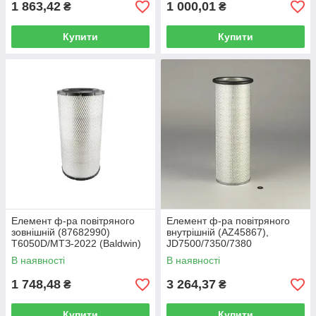
1 863,42
1 000,01
₴
₴
Купити
Купити
Елемент ф-ра повітряного
Елемент ф-ра повітряного
зовнішній (87682990)
внутрішній (AZ45867),
T6050D/МТЗ-2022 (Baldwin)
JD7500/7350/7380
(Donaldson)
В наявності
В наявності
1 748,48
3 264,37
₴
₴
Купити
Купити