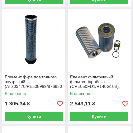
Елемент ф-ра повітряного
Елемент фільтруючий
внутрішній
фільтра гідробака
(AT203470/RE508969/876830
(CRE050FD1/R140G10B),
00/BFM6M2013), МТЗ-2022,
Акрос/Вектор/ Дон-1500Б
В наявності
В наявності
JD (Donaldson)
(Donaldson)
1 305,34
2 543,11
₴
₴
Купити
Купити