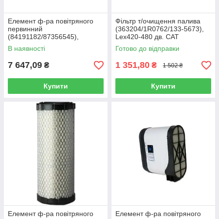
Елемент ф-ра повітряного
Фільтр т/очищення палива
первинний
(363204/1R0762/133-5673),
(84191182/87356545),
Lex420-480 дв. CAT
MX340/T8390 (Baldwin)
(Donaldson)
В наявності
Готово до відправки
7 647,09
1 351,80
₴
₴
1 502 ₴
Купити
Купити
Елемент ф-ра повітряного
Елемент ф-ра повітряного