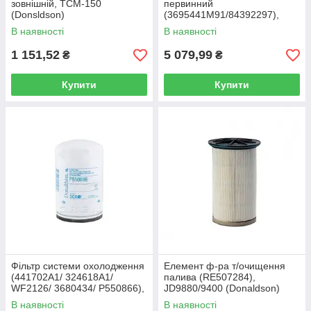
зовнішній, ТСМ-150
первинний
(Donsldson)
(3695441M91/84392297),
Landini, New Holland
В наявності
В наявності
(Donaldson)
1 151,52
5 079,99
₴
₴
Купити
Купити
Фільтр системи охолодження
Елемент ф-ра т/очищення
(441702A1/ 324618A1/
палива (RE507284),
WF2126/ 3680434/ P550866),
JD9880/9400 (Donaldson)
Case STX500 (Donaldson)
В наявності
В наявності