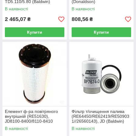
TD5.110/5.80 (Baldwin)
(Donaldson)
В наявності
В наявності
2 465,07
808,56
₴
₴
Купити
Купити
Елемент ф-ра повітряного
Фільтр т/очищення палива
внутрішній (RE51630),
(RE64450/RE62419/RE50903
JD8100-8400/8110-8410
1//26560143), JD (Baldwin)
(Donaldson)
В наявності
В наявності