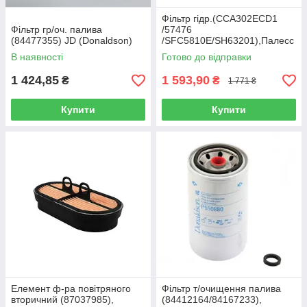
Фільтр гідр.(CCA302ECD1
Фільтр гр/оч. палива
/57476
(84477355) JD (Donaldson)
/SFC5810E/SH63201),Палесс
е-812/1218, KCK-
В наявності
Готово до відправки
600(Donaldson)
1 424,85
1 593,90
₴
₴
1 771 ₴
Купити
Купити
Елемент ф-ра повітряного
Фільтр т/очищення палива
вторичний (87037985),
(84412164/84167233),