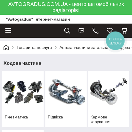
AVTOGRADUS.COM.UA - центр автомобільних
радіаторів!
"Avtogradus" інтернет-магазин
КНОПКА
ЗВ'ЯЗКУ
Товари та послуги
Автозапчастини загальна
Ходова 
Ходова частина
Пневматика
Підвіска
Кермове
керування