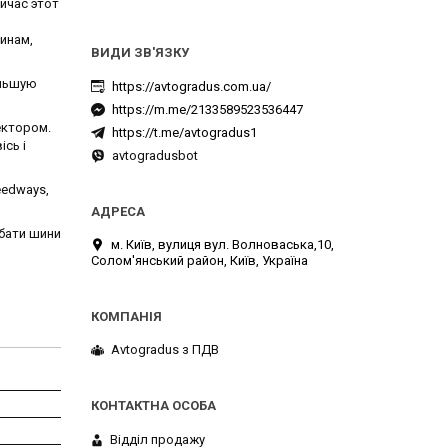
йчас этот
инам,
ольшую
https://avtogradus.com.ua/
https://m.me/2133589523536447
ектором.
https://t.me/avtogradus1
сь і
avtogradusbot
eedways,
дбати шини
м. Київ, вулиця вул. Волноваська,10,
Солом'янський район, Київ, Україна
Avtogradus з ПДВ
Відділ продажу