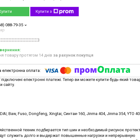
Купити
Купити з
68) 088-79-35
тар
ня товару протягом 14 днів
за рахунок покупця
ї підключені електронні платежі. Тепер ви можете купити будь-який това
и сайту.
DAI, Baw, Fuso, Dongfeng, Xingtai, Синтаи-160, Jinma 404, Jinma 354, YTO 404 
яйственной техник подбирается тип шин и необходимый рисунок протек
дут служить долго и выдержат повышенные нагрузки и непрерывную