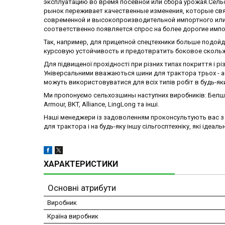
эксплуатацию во время посевной или сбора урожая.Сел
рынок переживает качественные изменения, которые связ
современной и высокопроизводительной импортного или 
соответственно появляется спрос на более дорогие импо
Так, например, для прицепной спецтехники больше подой
курсовую устойчивость и предотвратить боковое скольж
Для підвищеної прохідності при різних типах покриття і
Універсальними вважаються шини для трактора трьох - аб
можуть використовуватися для всіх типів робіт в будь-як
Ми пропонуємо сельхозшины наступних виробників: Белшин
Armour, BKT, Alliance, LingLong та інші.
Наші менеджери із задоволенням проконсультують вас з ус
для трактора і на будь-яку іншу сільгосптехніку, які ідеа
ХАРАКТЕРИСТИКИ
Основні атрибути
Виробник
Країна виробник