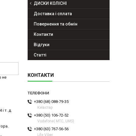
ДИСКИ КОЛІСНІ
Доставка і сплата
Повернення та обмін
Контакти
Відгуки
Статті
КОНТАКТИ
р не
+380 (68) 088-79-35
Київстар
і т. д.
+380 (50) 106-72-52
Vodafone( МТС, UMS)
тора.
+380 (63) 767-56-56
Life Viber