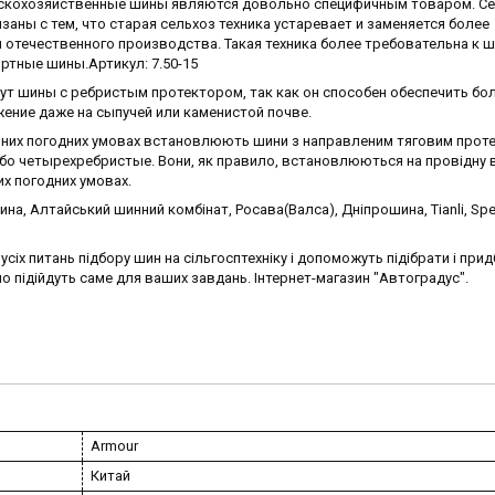
ьскохозяйственные шины являются довольно специфичным товаром. Се
аны с тем, что старая сельхоз техника устаревает и заменяется более
отечественного производства. Такая техника более требовательна к ш
ртные шины.Артикул: 7.50-15
дут шины с ребристым протектором, так как он способен обеспечить б
ение даже на сыпучей или каменистой почве.
 різних погодних умовах встановлюють шини з направленим тяговим прот
о четырехребристые. Вони, як правило, встановлюються на провідну ві
их погодних умовах.
а, Алтайський шинний комбінат, Росава(Валса), Дніпрошина, Tianli, Sp
іх питань підбору шин на сільгосптехніку і допоможуть підібрати і при
льно підійдуть саме для ваших завдань. Інтернет-магазин "Автоградус".
Armour
Китай