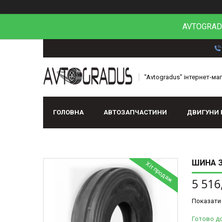
AVTOGRADU
"Avtogradus" інтернет-ма
ГОЛОВНА
АВТОЗАПЧАСТИНИ
ДВИГУНИ 
ШИНА З/
Хіт продаж
5 516
Показати 
Готово д