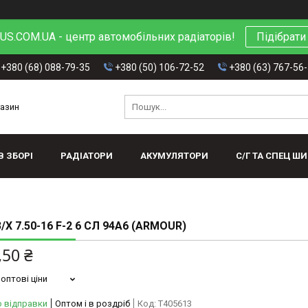
S.COM.UA - центр автомобільних радіаторів!
Підібрати
+380 (68) 088-79-35
+380 (50) 106-72-52
+380 (63) 767-56
газин
В ЗБОРІ
РАДІАТОРИ
АКУМУЛЯТОРИ
С/Г ТА СПЕЦ Ш
Х 7.50-16 F-2 6 СЛ 94A6 (ARMOUR)
,50 ₴
оптові ціни
о відправки
Оптом і в роздріб
Код:
T405613