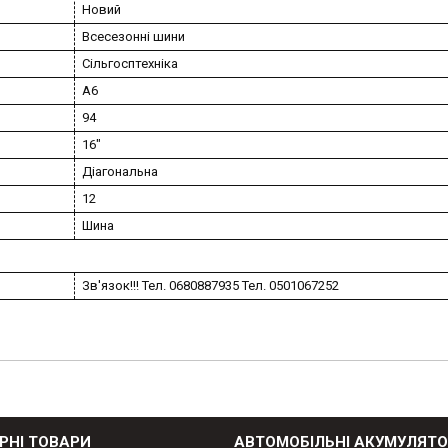
Новий
Всесезонні шини
Сільгосптехніка
A6
94
16"
Діагональна
12
Шина
Зв'язок!!! Тел. 0680887935 Тел. 0501067252
РНІ ТОВАРИ
АВТОМОБІЛЬНІ АКУМУЛЯТ