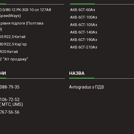
0.0/80-12 PK-303 10 сл 127A8
АКБ 6СТ-60Аз
(SpeedWays)
АКБ 6СТ-100Аз
 рівня підлоги (Полтава
АКБ 6СТ-105Аз
0)
АКБ 6СТ-140Аз
65 R22,5 Китай
АКБ 6СТ-190Аз
80 R22,5 Кар'єр
АКБ 6СТ-210Аз
-R20 Китай
2 "Хіт продажу"
 088-79-35
Avtogradus з ПДВ
 106-72-52
( МТС, UMS)
 767-56-56