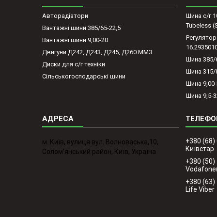
Авторадіатори
Шина с/г 1
Tubeless 
Вантажні шини 385/65-22,5
Регулятор
Вантажні шини 9,00-20
16.293501
Двигуни Д242, Д243, Д245, Д260 ММЗ
Шина 385/
Диски для с/г техніки
Шина 315/
Сільськогосподарські шини
Шина 9,00
Шина 9,5-3
+380 (68)
м. Київ, вулиця вул. Волноваська,10,
Київстар
Солом'янський район, Київ, Україна
+380 (50)
Vodafone
+380 (63)
Life Viber