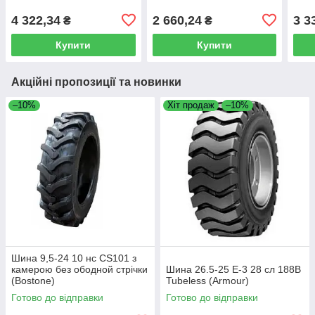
4 322,34
2 660,24
3 3
₴
₴
Купити
Купити
Акційні пропозиції та новинки
–10%
Хіт продаж
–10%
Шина 9,5-24 10 нс CS101 з
камерою без ободной стрічки
Шина 26.5-25 E-3 28 сл 188B
(Bostone)
Tubeless (Armour)
Готово до відправки
Готово до відправки