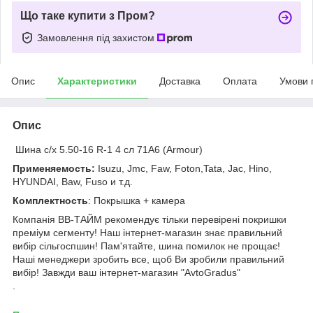
Що таке купити з Пром?
Замовлення під захистом
Опис
Характеристики
Доставка
Оплата
Умови 
Опис
Шина с/х 5.50-16 R-1 4 сл 71A6 (Armour)
Применяемость:
Isuzu, Jmc, Faw, Foton,Tata, Jac, Hino,
HYUNDAI, Baw, Fuso и т.д.
Комплектность
: Покрышка + камера
Компанія ВВ-ТАЙМ рекомендує тільки перевірені покришки
преміум сегменту! Наш інтернет-магазин знає правильний
вибір сільгоспшин! Пам'ятайте, шина помилок не прощає!
Наші менеджери зробить все, щоб Ви зробили правильний
вибір! Завжди ваш інтернет-магазин "AvtoGradus"
.