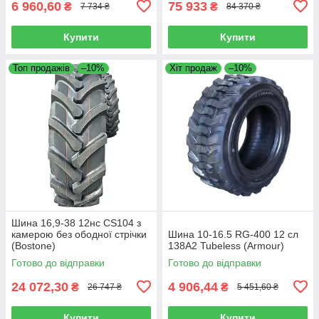
6 960,60
75 933
₴
₴
7 734 ₴
84 370 ₴
Купити
Купити
Топ продажів
–10%
Хіт продаж
–10%
Шина 16,9-38 12нс CS104 з
камерою без ободної стрічки
Шина 10-16.5 RG-400 12 сл
(Bostone)
138A2 Tubeless (Armour)
Готово до відправки
Готово до відправки
24 072,30
4 906,44
₴
₴
26 747 ₴
5 451,60 ₴
Купити
Купити