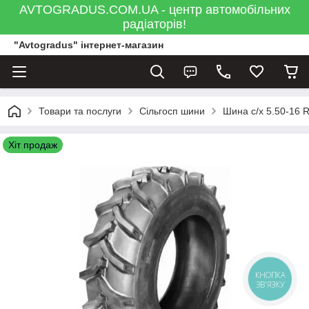
AVTOGRADUS.COM.UA - центр автомобільних
радіаторів!
"Avtogradus" інтернет-магазин
Товари та послуги
Сільгосп шини
Шина с/х 5.50-16 R
Хіт продаж
КНОПКА
ЗВ'ЯЗКУ