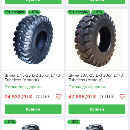
Хіт продаж
–10%
Хіт продаж
–10%
Шина 17.5-25 L-2 16 сл 177B
Шина 23.5-25 E-3 20сл 177B
Tubeless (Armour)
Tubeless (Armour)
Готово до відправки
Готово до відправки
24 532,20
47 896,20
₴
₴
27 258 ₴
53 218 ₴
Купити
Купити
–10%
–10%