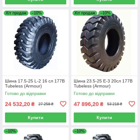
Хіт продаж
–10%
Хіт продаж
–10%
Шина 17.5-25 L-2 16 сл 177B
Шина 23.5-25 E-3 20сл 177B
Tubeless (Armour)
Tubeless (Armour)
Готово до відправки
Готово до відправки
24 532,20
47 896,20
₴
₴
27 258 ₴
53 218 ₴
Купити
Купити
–10%
–10%