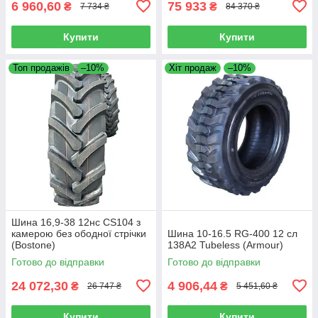
6 960,60
75 933
₴
₴
7 734 ₴
84 370 ₴
Купити
Купити
Топ продажів
–10%
Хіт продаж
–10%
Шина 16,9-38 12нс CS104 з
камерою без ободної стрічки
Шина 10-16.5 RG-400 12 сл
(Bostone)
138A2 Tubeless (Armour)
Готово до відправки
Готово до відправки
24 072,30
4 906,44
₴
₴
26 747 ₴
5 451,60 ₴
Купити
Купити