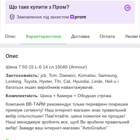
Що таке купити з Пром?
Замовлення під захистом
Опис
Характеристики
Доставка
Оплата
Умови 
Опис
Шина 7.50-15 L-6 14 сл 150А5 (Armour)
Застосовність:
jcb, Tcm, Daewoo, Komatsu, Samsung,
Lonking, Toyota, Hyster, Tfn, Cat, Hyundai, Linde, Heli u і
багатьох інших виробників навантажувачів.
Комплектність
: Шина + Камера + Ободная стрічка.
Компанія ВВ-ТАЙМ рекомендує тільки перевірені покришки
преміум сегменту! Наш інтернет-магазин знає правильний
вибір сільгоспшин! Пам'ятайте, шина помилок не прощає!
Наші менеджери зроблять все, щоб Ви зробили правильний
вибір! Завжди ваш інтернет-магазин "AvtoGradus".