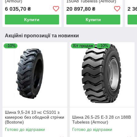
(Armour)
150А8 Tubeless (Armour)
6 035,70
20 897,80
2 3
₴
₴
Купити
Купити
Акційні пропозиції та новинки
–10%
Хіт продаж
–10%
Шина 9,5-24 10 нс CS101 з
камерою без ободной стрічки
Шина 26.5-25 E-3 28 сл 188B
(Bostone)
Tubeless (Armour)
Готово до відправки
Готово до відправки