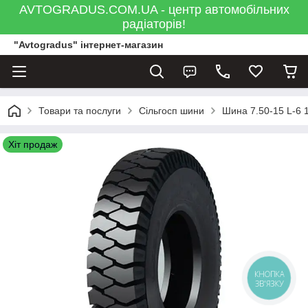
AVTOGRADUS.COM.UA - центр автомобільних
радіаторів!
"Avtogradus" інтернет-магазин
Товари та послуги
Сільгосп шини
Шина 7.50-15 L-6 
Хіт продаж
КНОПКА
ЗВ'ЯЗКУ