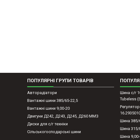
ПОПУЛЯРНІ ГРУПИ ТОВАРІВ
ПОПУЛЯ
Авторадіатори
Шина с/г 1
Tubeless 
Вантажні шини 385/65-22,5
Регулятор
Вантажні шини 9,00-20
16.293501
Двигуни Д242, Д243, Д245, Д260 ММЗ
Шина 385/
Диски для с/г техніки
Шина 315/
Сільськогосподарські шини
Шина 9,00