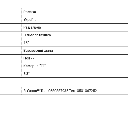
Росава
Україна
Радіальна
Сільгосптехніка
16"
Всесезонні шини
Новий
Камерна "TT"
8.3"
Зв'язок!!! Тел. 0680887935 Тел. 0501067252