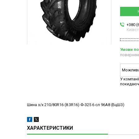
+380 (
Київс
повернен
У компані
покидаюч
Шина з/х 210/80R16 (8.3R16) Ф-325 6 сл 96А8 (БцШЗ)
ХАРАКТЕРИСТИКИ