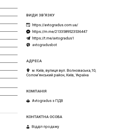
https://avtogradus.com.ua/
https://m.me/2133589523536447
https://t.me/avtogradus1
avtogradusbot
м. Київ, вулиця вул. Волноваська,10,
Солом'янський район, Київ, Україна
Avtogradus з ПДВ
Відділ продажу