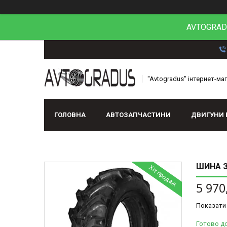
AVTOGRADU
"Avtogradus" інтернет-ма
ГОЛОВНА
АВТОЗАПЧАСТИНИ
ДВИГУНИ 
ШИНА З/
Хіт продаж
5 970
Показати 
Готово д