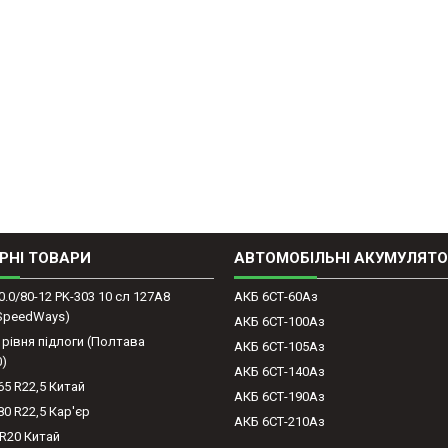
РНІ ТОВАРИ
АВТОМОБІЛЬНІ АКУМУЛЯТ
0.0/80-12 PK-303 10 сл 127A8
АКБ 6СТ-60Аз
(SpeedWays)
АКБ 6СТ-100Аз
 рівня підлоги (Полтава
АКБ 6СТ-105Аз
0)
АКБ 6СТ-140Аз
65 R22,5 Китай
АКБ 6СТ-190Аз
80 R22,5 Кар'єр
АКБ 6СТ-210Аз
-R20 Китай