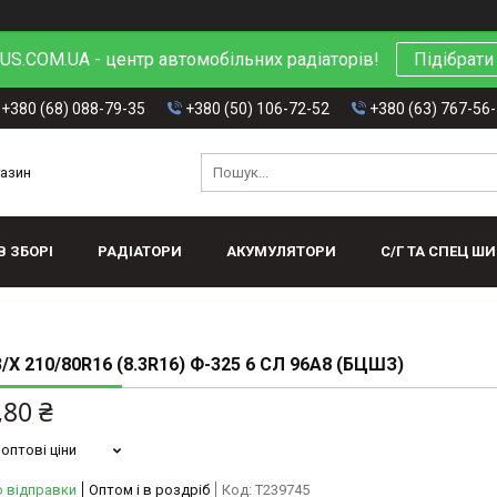
S.COM.UA - центр автомобільних радіаторів!
Підібрати
+380 (68) 088-79-35
+380 (50) 106-72-52
+380 (63) 767-56
газин
В ЗБОРІ
РАДІАТОРИ
АКУМУЛЯТОРИ
С/Г ТА СПЕЦ Ш
Х 210/80R16 (8.3R16) Ф-325 6 СЛ 96А8 (БЦШЗ)
,80 ₴
оптові ціни
о відправки
Оптом і в роздріб
Код:
T239745