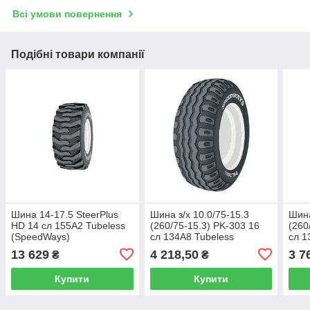
Всі умови повернення
Подібні товари компанії
Шина 14-17.5 SteerPlus
Шина з/х 10.0/75-15.3
Шина
HD 14 сл 155A2 Tubeless
(260/75-15.3) PK-303 16
(260
(SpeedWays)
сл 134A8 Tubeless
сл 1
(SpeedWays)
(Sp
13 629
4 218,50
3 7
₴
₴
Купити
Купити