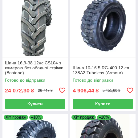
Шина 16,9-38 12нс CS104 з
камерою без ободної стрічки
Шина 10-16.5 RG-400 12 сл
(Bostone)
138A2 Tubeless (Armour)
Готово до відправки
Готово до відправки
24 072,30
4 906,44
₴
₴
26 747 ₴
5 451,60 ₴
Купити
Купити
Хіт продаж
–10%
Хіт продаж
–10%