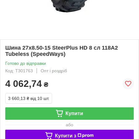
Шина 27x8.50-15 SteerPlus HD 8 сл 118A2
Tubeless (SpeedWays)
Готово до відправки
Код: T301763
Опт і роздріб
4 062,74
₴
3 660,13 ₴
від 10 шт.
Купити
або
Купити з