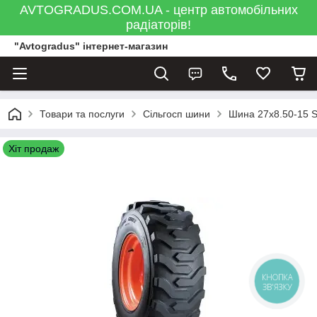
AVTOGRADUS.COM.UA - центр автомобільних
радіаторів!
"Avtogradus" інтернет-магазин
Товари та послуги
Сільгосп шини
Шина 27x8.50-15 S
Хіт продаж
КНОПКА
ЗВ'ЯЗКУ