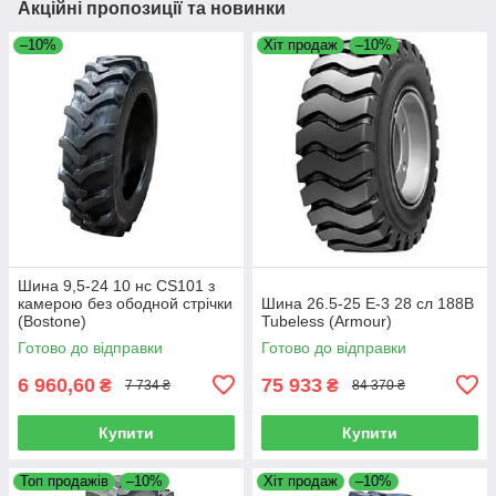
Акційні пропозиції та новинки
–10%
Хіт продаж
–10%
Шина 9,5-24 10 нс CS101 з
камерою без ободной стрічки
Шина 26.5-25 E-3 28 сл 188B
(Bostone)
Tubeless (Armour)
Готово до відправки
Готово до відправки
6 960,60
75 933
₴
₴
7 734 ₴
84 370 ₴
Купити
Купити
Топ продажів
–10%
Хіт продаж
–10%