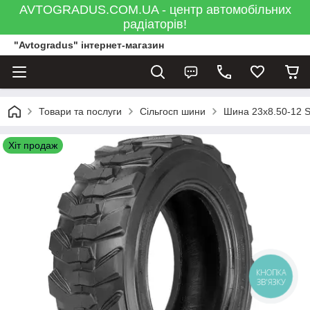
AVTOGRADUS.COM.UA - центр автомобільних
радіаторів!
"Avtogradus" інтернет-магазин
Товари та послуги
Сільгосп шини
Шина 23x8.50-12 S
Хіт продаж
КНОПКА
ЗВ'ЯЗКУ