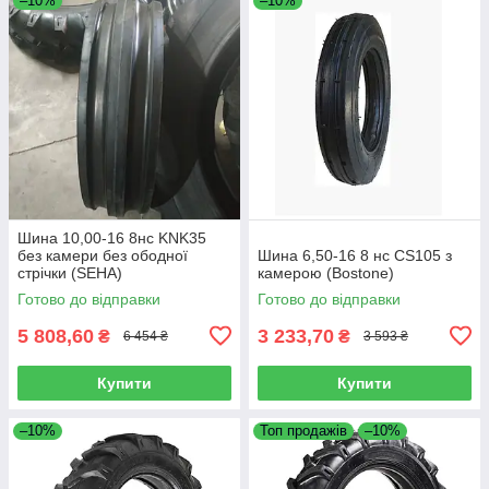
–10%
–10%
Шина 10,00-16 8нс KNK35
без камери без ободної
Шина 6,50-16 8 нс CS105 з
стрічки (SEHA)
камерою (Bostone)
Готово до відправки
Готово до відправки
5 808,60
3 233,70
₴
₴
6 454 ₴
3 593 ₴
Купити
Купити
–10%
Топ продажів
–10%