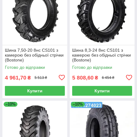
Шина 7,50-20 8нс CS101 з
Шина 8,3-24 8нс CS101 з
камерою без обідньої стрічки
камерою без обідньої стрічки
(Bostone)
(Bostone)
Готово до відправки
Готово до відправки
4 961,70
5 808,60
₴
₴
5 513 ₴
6 454 ₴
Купити
Купити
–10%
–10%