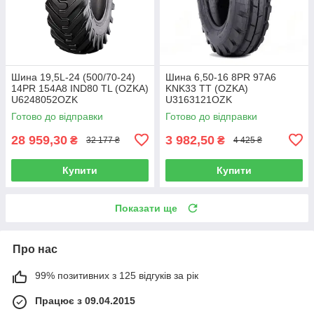
Шина 19,5L-24 (500/70-24)
Шина 6,50-16 8PR 97A6
14PR 154A8 IND80 TL (OZKA)
KNK33 TT (OZKA)
U6248052OZK
U3163121OZK
Готово до відправки
Готово до відправки
28 959,30
3 982,50
₴
₴
32 177 ₴
4 425 ₴
Купити
Купити
Показати ще
Про нас
99% позитивних з 125 відгуків за рік
Працює з 09.04.2015