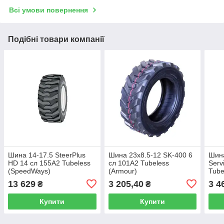
Всі умови повернення
Подібні товари компанії
Шина 14-17.5 SteerPlus
Шина 23x8.5-12 SK-400 6
Шина
HD 14 сл 155A2 Tubeless
сл 101A2 Tubeless
Serv
(SpeedWays)
(Armour)
Tube
13 629
3 205,40
3 4
₴
₴
Купити
Купити