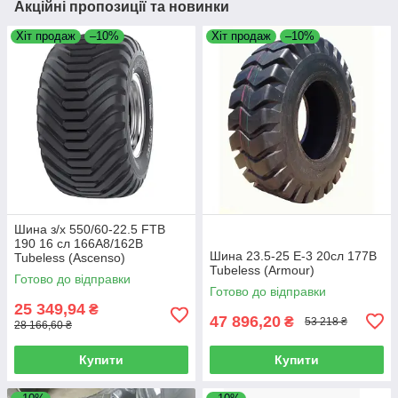
Акційні пропозиції та новинки
Хіт продаж
–10%
Хіт продаж
–10%
Шина з/х 550/60-22.5 FTB
190 16 сл 166A8/162B
Шина 23.5-25 E-3 20сл 177B
Tubeless (Ascenso)
Tubeless (Armour)
Готово до відправки
Готово до відправки
25 349,94
₴
47 896,20
₴
53 218 ₴
28 166,60 ₴
Купити
Купити