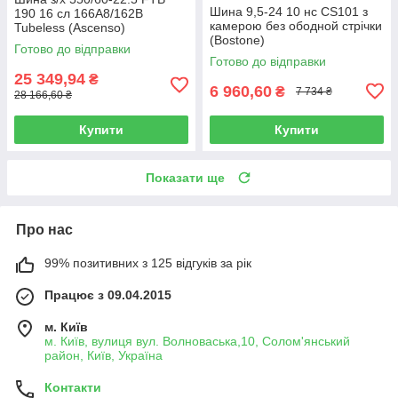
Шина 9,5-24 10 нс CS101 з
190 16 сл 166A8/162B
камерою без ободной стрічки
Tubeless (Ascenso)
(Bostone)
Готово до відправки
Готово до відправки
25 349,94
₴
6 960,60
₴
7 734 ₴
28 166,60 ₴
Купити
Купити
Показати ще
Про нас
99% позитивних з 125 відгуків за рік
Працює з 09.04.2015
м. Київ
м. Київ, вулиця вул. Волноваська,10, Солом'янський
район, Київ, Україна
Контакти