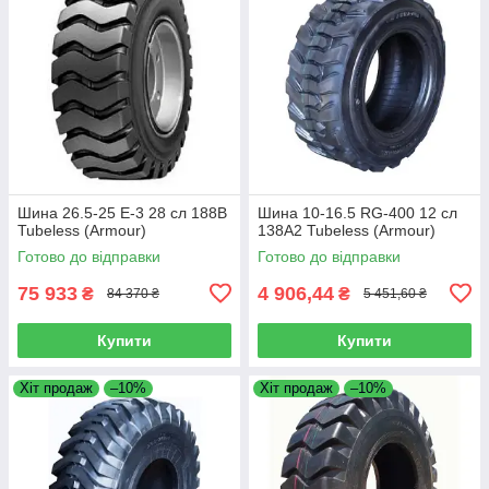
Шина 26.5-25 E-3 28 сл 188B
Шина 10-16.5 RG-400 12 сл
Tubeless (Armour)
138A2 Tubeless (Armour)
Готово до відправки
Готово до відправки
75 933
4 906,44
₴
₴
84 370 ₴
5 451,60 ₴
Купити
Купити
Хіт продаж
–10%
Хіт продаж
–10%