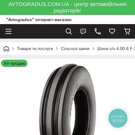
AVTOGRADUS.COM.UA - центр автомобільних
радіаторів!
"Avtogradus" інтернет-магазин
Товари та послуги
Сільгосп шини
Шина с/х 4.00-8 F
Хіт продаж
КНОПКА
ЗВ'ЯЗКУ