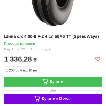
Шина с/х 4.00-8 F-2 4 сл 56A6 TT (SpeedWays)
Готово до відправки
Код: T302392
Опт і роздріб
1 336,28
₴
1 203,86 ₴
від 10 шт.
Купити
або
Купити з