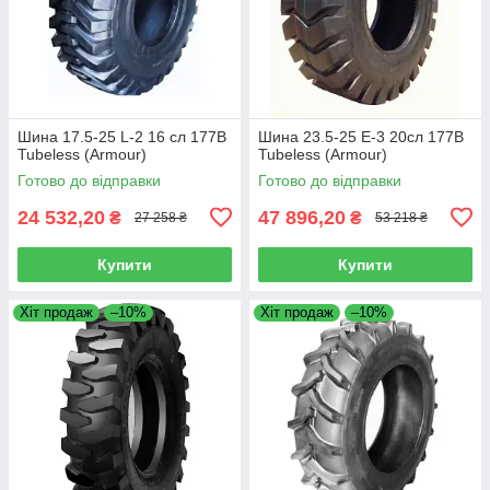
Шина 17.5-25 L-2 16 сл 177B
Шина 23.5-25 E-3 20сл 177B
Tubeless (Armour)
Tubeless (Armour)
Готово до відправки
Готово до відправки
24 532,20
47 896,20
₴
₴
27 258 ₴
53 218 ₴
Купити
Купити
Хіт продаж
–10%
Хіт продаж
–10%