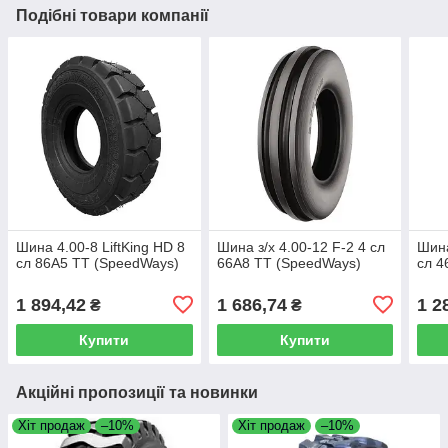
Подібні товари компанії
Шина 4.00-8 LiftKing HD 8
Шина з/х 4.00-12 F-2 4 сл
Шина
сл 86A5 TT (SpeedWays)
66A8 TT (SpeedWays)
сл 4
1 894,42
1 686,74
1 2
₴
₴
Купити
Купити
Акційні пропозиції та новинки
Хіт продаж
–10%
Хіт продаж
–10%