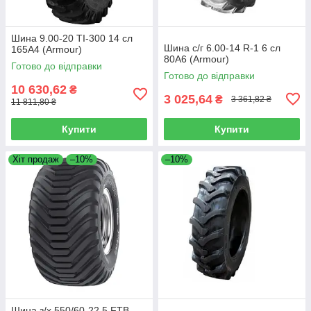
Шина 9.00-20 TI-300 14 сл
Шина с/г 6.00-14 R-1 6 сл
165А4 (Armour)
80A6 (Armour)
Готово до відправки
Готово до відправки
10 630,62
₴
3 025,64
₴
3 361,82 ₴
11 811,80 ₴
Купити
Купити
Хіт продаж
–10%
–10%
Шина з/х 550/60-22.5 FTB