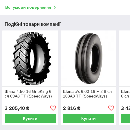
Всі умови повернення
Подібні товари компанії
Шина 4.50-16 GripKing 6
Шина з/х 6.00-16 F-2 8 сл
Шина
сл 69A8 TT (SpeedWays)
103A8 TT (SpeedWays)
6 сл
3 205,40
2 816
3 4
₴
₴
Купити
Купити