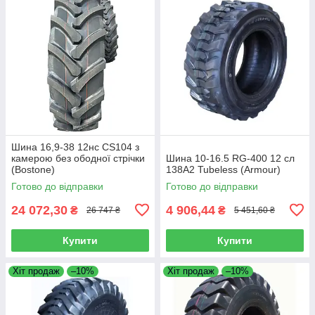
Шина 16,9-38 12нс CS104 з
камерою без ободної стрічки
Шина 10-16.5 RG-400 12 сл
(Bostone)
138A2 Tubeless (Armour)
Готово до відправки
Готово до відправки
24 072,30
4 906,44
₴
₴
26 747 ₴
5 451,60 ₴
Купити
Купити
Хіт продаж
–10%
Хіт продаж
–10%