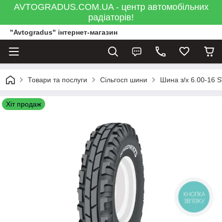
AVTOGRADUS.COM.UA - центр автомобільних
радіаторів!
"Avtogradus" інтернет-магазин
Товари та послуги
Сільгосп шини
Шина з/х 6.00-16 
Хіт продаж
КНОПКА
ЗВ'ЯЗКУ