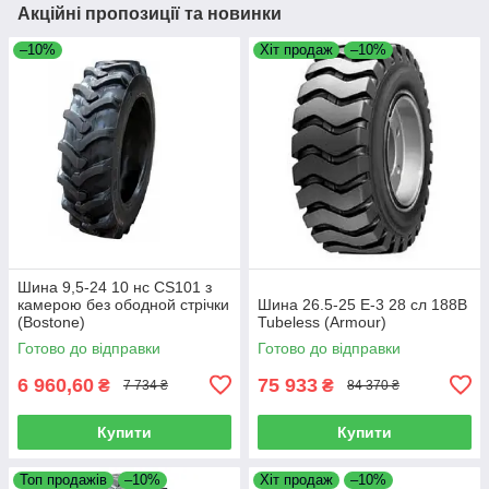
Акційні пропозиції та новинки
–10%
Хіт продаж
–10%
Шина 9,5-24 10 нс CS101 з
камерою без ободной стрічки
Шина 26.5-25 E-3 28 сл 188B
(Bostone)
Tubeless (Armour)
Готово до відправки
Готово до відправки
6 960,60
75 933
₴
₴
7 734 ₴
84 370 ₴
Купити
Купити
Топ продажів
–10%
Хіт продаж
–10%