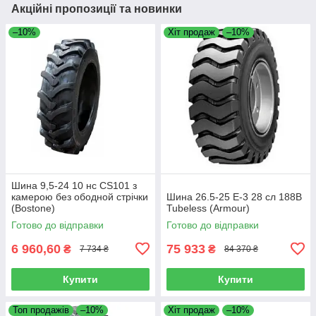
Акційні пропозиції та новинки
–10%
Хіт продаж
–10%
Шина 9,5-24 10 нс CS101 з
камерою без ободной стрічки
Шина 26.5-25 E-3 28 сл 188B
(Bostone)
Tubeless (Armour)
Готово до відправки
Готово до відправки
6 960,60
75 933
₴
₴
7 734 ₴
84 370 ₴
Купити
Купити
Топ продажів
–10%
Хіт продаж
–10%