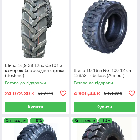
Шина 16,9-38 12нс CS104 з
камерою без ободної стрічки
Шина 10-16.5 RG-400 12 сл
(Bostone)
138A2 Tubeless (Armour)
Готово до відправки
Готово до відправки
24 072,30
4 906,44
₴
₴
26 747 ₴
5 451,60 ₴
Купити
Купити
Хіт продаж
–10%
Хіт продаж
–10%