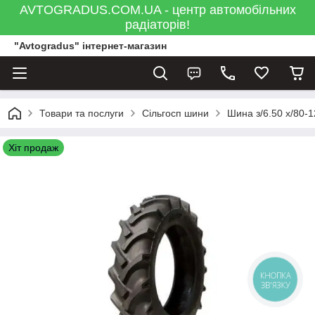
AVTOGRADUS.COM.UA - центр автомобільних
радіаторів!
"Avtogradus" інтернет-магазин
Товари та послуги
Сільгосп шини
Шина з/6.50 х/80-
Хіт продаж
КНОПКА
ЗВ'ЯЗКУ