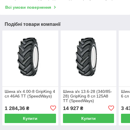
Всі умови повернення
Подібні товари компанії
Шина з/х 4.00-8 GripKing 4
Шина з/х 13.6-28 (340/85-
Шина
сл 46A6 TT (SpeedWays)
28) GripKing 8 сл 125A8
6 сл
TT (SpeedWays)
1 284,36
14 927
3 4
₴
₴
Купити
Купити