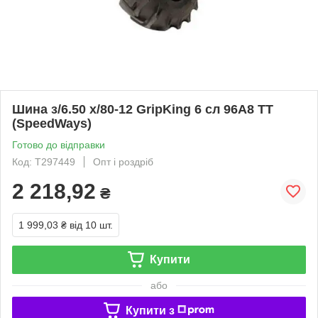
Шина з/6.50 х/80-12 GripKing 6 сл 96A8 TT
(SpeedWays)
Готово до відправки
Код: T297449
Опт і роздріб
2 218,92
₴
1 999,03 ₴
від 10 шт.
Купити
або
Купити з