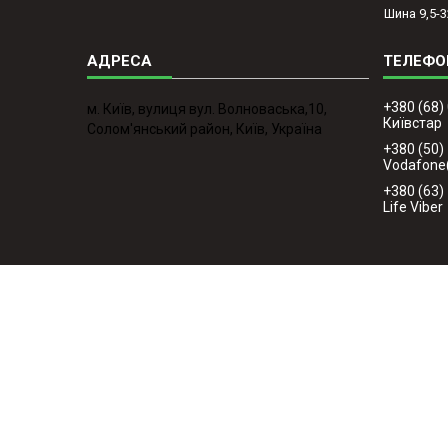
Шина 9,5-3
+380 (68)
м. Київ, вулиця вул. Волноваська,10,
Київстар
Солом'янський район, Київ, Україна
+380 (50)
Vodafone
+380 (63)
Life Viber