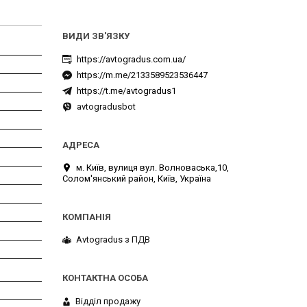
https://avtogradus.com.ua/
https://m.me/2133589523536447
https://t.me/avtogradus1
avtogradusbot
м. Київ, вулиця вул. Волноваська,10,
Солом'янський район, Київ, Україна
Avtogradus з ПДВ
Відділ продажу