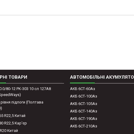
РНІ ТОВАРИ
АВТОМОБІЛЬНІ АКУМУЛЯТ
0.0/80-12 PK-303 10 сл 127A8
АКБ 6СТ-60Аз
(SpeedWays)
АКБ 6СТ-100Аз
 рівня підлоги (Полтава
АКБ 6СТ-105Аз
0)
АКБ 6СТ-140Аз
65 R22,5 Китай
АКБ 6СТ-190Аз
80 R22,5 Кар'єр
АКБ 6СТ-210Аз
-R20 Китай