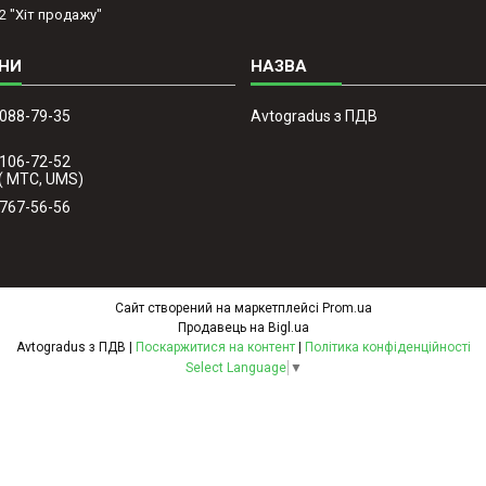
2 "Хіт продажу"
 088-79-35
Avtogradus з ПДВ
 106-72-52
( МТС, UMS)
 767-56-56
Сайт створений на маркетплейсі
Prom.ua
Продавець на Bigl.ua
Avtogradus з ПДВ |
Поскаржитися на контент
|
Політика конфіденційності
Select Language
▼