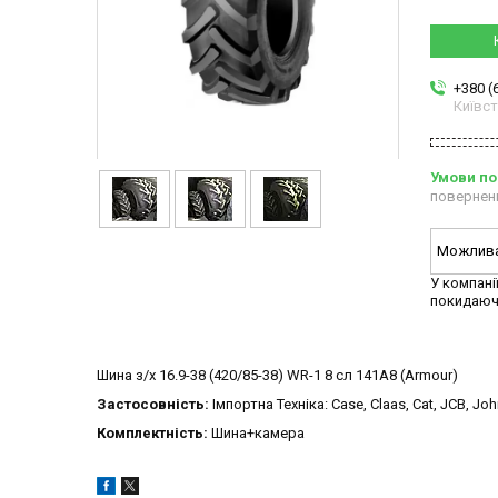
+380 (
Київс
повернен
У компані
покидаюч
Шина з/х 16.9-38 (420/85-38) WR-1 8 сл 141A8 (Armour)
Застосовність:
Імпортна Техніка: Case, Claas, Cat, JCB, Jo
Комплектність:
Шина+камера