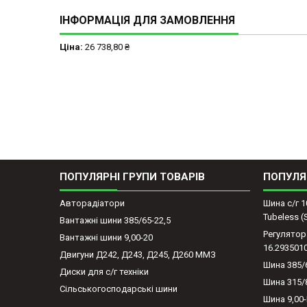
ІНФОРМАЦІЯ ДЛЯ ЗАМОВЛЕННЯ
Ціна:
26 738,80 ₴
ПОПУЛЯРНІ ГРУПИ ТОВАРІВ
ПОПУЛЯ
Авторадіатори
Шина с/г 1
Tubeless 
Вантажні шини 385/65-22,5
Регулятор
Вантажні шини 9,00-20
16.293501
Двигуни Д242, Д243, Д245, Д260 ММЗ
Шина 385/
Диски для с/г техніки
Шина 315/
Сільськогосподарські шини
Шина 9,00