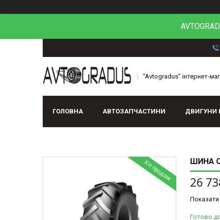
AVTOGRADU
"Avtogradus" інтернет-ма
ГОЛОВНА
АВТОЗАПЧАСТИНИ
ДВИГУНИ 
ШИНА С/
Хіт продаж
26 73
Показати 
Готово д