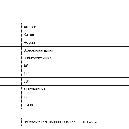
Armour
Китай
Новий
Всесезонні шини
Сільгосптехніка
A8
141
38"
Діагональна
12
Шина
Зв'язок!!! Тел. 0680887935 Тел. 0501067252