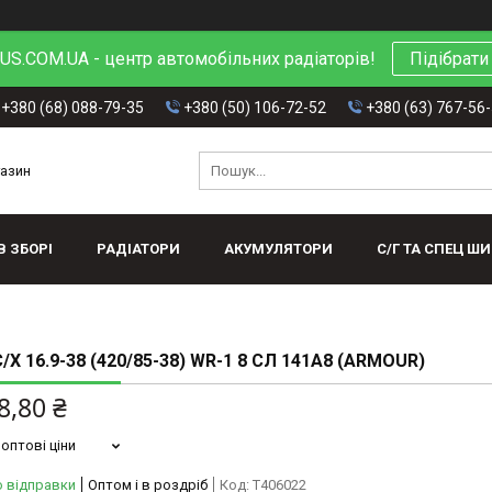
S.COM.UA - центр автомобільних радіаторів!
Підібрати
+380 (68) 088-79-35
+380 (50) 106-72-52
+380 (63) 767-56
газин
В ЗБОРІ
РАДІАТОРИ
АКУМУЛЯТОРИ
С/Г ТА СПЕЦ Ш
Х 16.9-38 (420/85-38) WR-1 8 СЛ 141A8 (ARMOUR)
8,80 ₴
оптові ціни
о відправки
Оптом і в роздріб
Код:
T406022