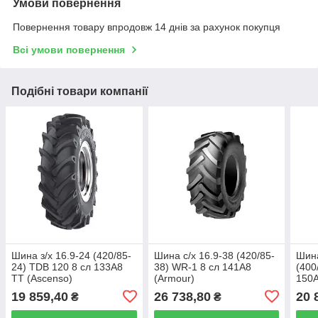
Умови повернення
Повернення товару впродовж 14 днів за рахунок покупця
Всі умови повернення
Подібні товари компанії
Шина з/х 16.9-24 (420/85-
Шина с/х 16.9-38 (420/85-
Шина
24) TDB 120 8 сл 133A8
38) WR-1 8 сл 141A8
(400
TT (Ascenso)
(Armour)
150А
19 859,40
26 738,80
20 
₴
₴