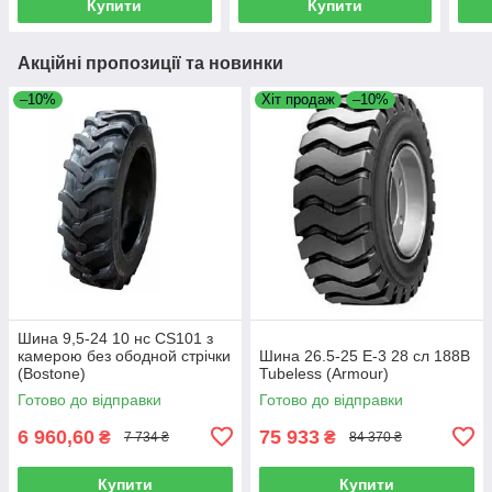
Купити
Купити
Акційні пропозиції та новинки
–10%
Хіт продаж
–10%
Шина 9,5-24 10 нс CS101 з
камерою без ободной стрічки
Шина 26.5-25 E-3 28 сл 188B
(Bostone)
Tubeless (Armour)
Готово до відправки
Готово до відправки
6 960,60
75 933
₴
₴
7 734 ₴
84 370 ₴
Купити
Купити