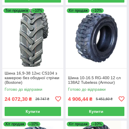
Топ продажів
–10%
Хіт продаж
–10%
Шина 16,9-38 12нс CS104 з
камерою без ободної стрічки
Шина 10-16.5 RG-400 12 сл
(Bostone)
138A2 Tubeless (Armour)
Готово до відправки
Готово до відправки
24 072,30
4 906,44
₴
₴
26 747 ₴
5 451,60 ₴
Купити
Купити
Хіт продаж
–10%
Хіт продаж
–10%