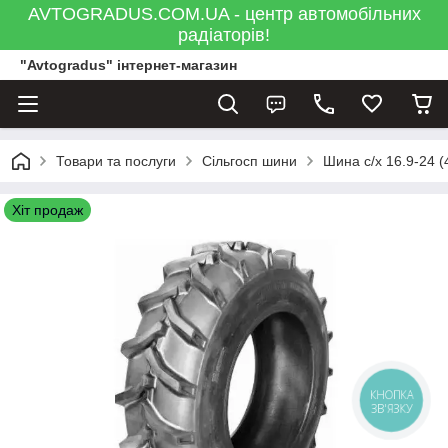
AVTOGRADUS.COM.UA - центр автомобільних
радіаторів!
"Avtogradus" інтернет-магазин
Товари та послуги
Сільгосп шини
Шина с/х 16.9-24 (
Хіт продаж
КНОПКА
ЗВ'ЯЗКУ