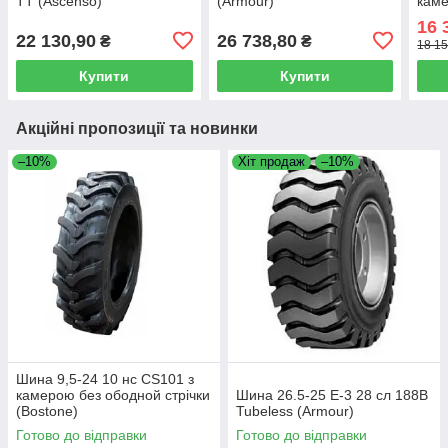
TT (Ascenso)
(Armour)
каме
стрі
16 
22 130,90
26 738,80
₴
₴
18 15
Купити
Купити
Акційні пропозиції та новинки
–10%
Хіт продаж
–10%
Шина 9,5-24 10 нс CS101 з
камерою без ободной стрічки
Шина 26.5-25 E-3 28 сл 188B
(Bostone)
Tubeless (Armour)
Готово до відправки
Готово до відправки