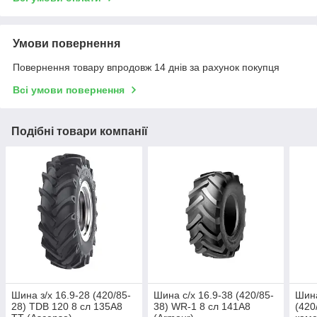
Умови повернення
Повернення товару впродовж 14 днів за рахунок покупця
Всі умови повернення
Подібні товари компанії
Шина з/х 16.9-28 (420/85-
Шина с/х 16.9-38 (420/85-
Шина
28) TDB 120 8 сл 135A8
38) WR-1 8 сл 141A8
(420