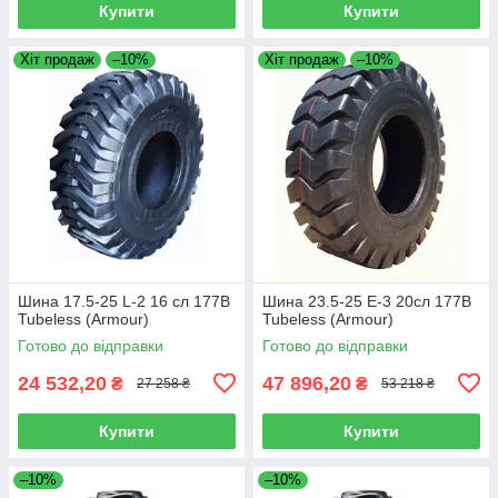
Купити
Купити
Хіт продаж
–10%
Хіт продаж
–10%
Шина 17.5-25 L-2 16 сл 177B
Шина 23.5-25 E-3 20сл 177B
Tubeless (Armour)
Tubeless (Armour)
Готово до відправки
Готово до відправки
24 532,20
47 896,20
₴
₴
27 258 ₴
53 218 ₴
Купити
Купити
–10%
–10%