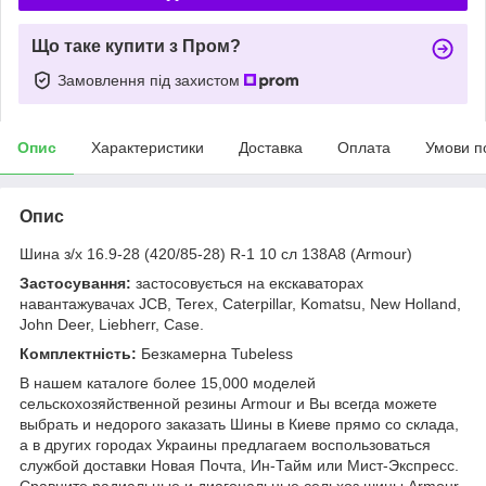
Що таке купити з Пром?
Замовлення під захистом
Опис
Характеристики
Доставка
Оплата
Умови п
Опис
Шина з/х 16.9-28 (420/85-28) R-1 10 сл 138А8 (Armour)
Застосування:
застосовується на екскаваторах
навантажувачах JCB, Terex, Caterpillar, Komatsu, New Holland,
John Deer, Liebherr, Case.
Комплектність:
Безкамерна Tubeless
В нашем каталоге более 15,000 моделей
сельскохозяйственной резины Armour и Вы всегда можете
выбрать и недорого заказать Шины в Киеве прямо со склада,
а в других городах Украины предлагаем воспользоваться
службой доставки Новая Почта, Ин-Тайм или Мист-Экспресс.
Сравните радиальные и диагональные сельхоз шины Armour