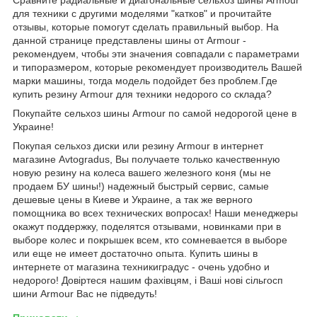
для техники с другими моделями "катков" и прочитайте
отзывы, которые помогут сделать правильный выбор. На
данной странице представлены шины от Armour -
рекомендуем, чтобы эти значения совпадали с параметрами
и типоразмером, которые рекомендует производитель Вашей
марки машины, тогда модель подойдет без проблем.Где
купить резину Armour для техники недорого со склада?
Покупайте сельхоз шины Armour по самой недорогой цене в
Украине!
Покупая сельхоз диски или резину Armour в интернет
магазине Avtogradus, Вы получаете только качественную
новую резину на колеса вашего железного коня (мы не
продаем БУ шины!) надежный быстрый сервис, самые
дешевые цены в Киеве и Украине, а так же верного
помощника во всех технических вопросах! Наши менеджеры
окажут поддержку, поделятся отзывами, новинками при в
выборе колес и покрышек всем, кто сомневается в выборе
или еще не имеет достаточно опыта. Купить шины в
интернете от магазина техникиградус - очень удобно и
недорого! Довіртеся нашим фахівцям, і Ваші нові сільгосп
шини Armour Вас не підведуть!