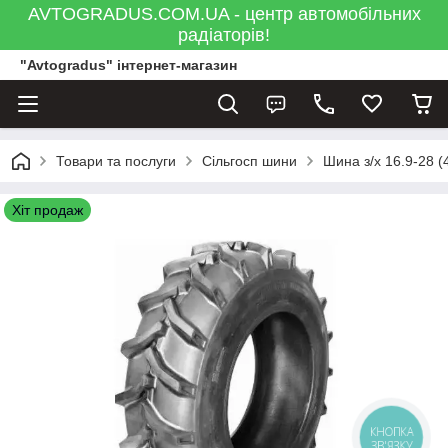
AVTOGRADUS.COM.UA - центр автомобільних
радіаторів!
"Avtogradus" інтернет-магазин
Товари та послуги
Сільгосп шини
Шина з/х 16.9-28 (
Хіт продаж
КНОПКА
ЗВ'ЯЗКУ