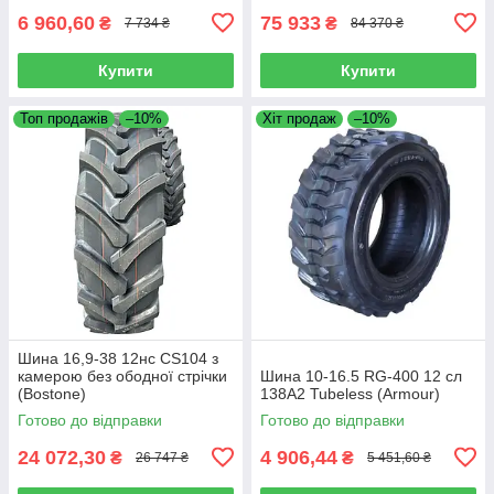
6 960,60
75 933
₴
₴
7 734 ₴
84 370 ₴
Купити
Купити
Топ продажів
–10%
Хіт продаж
–10%
Шина 16,9-38 12нс CS104 з
камерою без ободної стрічки
Шина 10-16.5 RG-400 12 сл
(Bostone)
138A2 Tubeless (Armour)
Готово до відправки
Готово до відправки
24 072,30
4 906,44
₴
₴
26 747 ₴
5 451,60 ₴