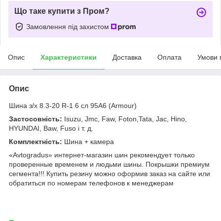
Що таке купити з Пром?
Замовлення під захистом
Опис
Характеристики
Доставка
Оплата
Умови 
Опис
Шина з/х 8.3-20 R-1 6 сл 95A6 (Armour)
Застосовність:
Isuzu, Jmc, Faw, Foton,Tata, Jac, Hino,
HYUNDAI, Baw, Fuso і т. д.
Комплектність:
Шина + камера
«Avtogradus» интернет-магазин шин рекомендует только
проверенные временем и людьми шины. Покрышки премиум
сегмента!!! Купить резину можно оформив заказ на сайте или
обратиться по номерам телефонов к менеджерам