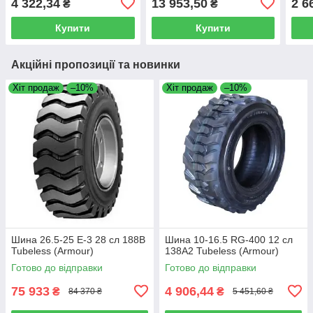
4 322,34
13 953,50
2 6
₴
₴
Купити
Купити
Акційні пропозиції та новинки
Хіт продаж
–10%
Хіт продаж
–10%
Шина 26.5-25 E-3 28 сл 188B
Шина 10-16.5 RG-400 12 сл
Tubeless (Armour)
138A2 Tubeless (Armour)
Готово до відправки
Готово до відправки
75 933
4 906,44
₴
₴
84 370 ₴
5 451,60 ₴