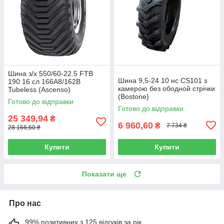
Шина з/х 550/60-22.5 FTB
Шина 9,5-24 10 нс CS101 з
190 16 сл 166A8/162B
камерою без ободной стрічки
Tubeless (Ascenso)
(Bostone)
Готово до відправки
Готово до відправки
25 349,94
₴
6 960,60
₴
7 734 ₴
28 166,60 ₴
Купити
Купити
Показати ще
Про нас
99% позитивних з 125 відгуків за рік