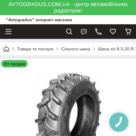
AVTOGRADUS.COM.UA - центр автомобільних
радіаторів!
"Avtogradus" інтернет-магазин
Товари та послуги
Сільгосп шини
Шина з/х 8.3-20 R-
Хіт продаж