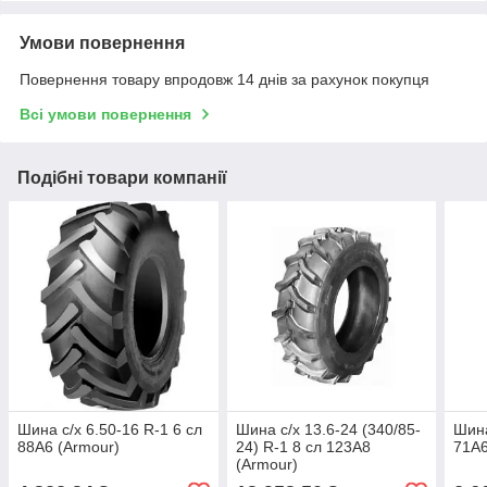
Умови повернення
Повернення товару впродовж 14 днів за рахунок покупця
Всі умови повернення
Подібні товари компанії
Шина с/х 6.50-16 R-1 6 сл
Шина с/х 13.6-24 (340/85-
Шина
88A6 (Armour)
24) R-1 8 сл 123A8
71A6
(Armour)