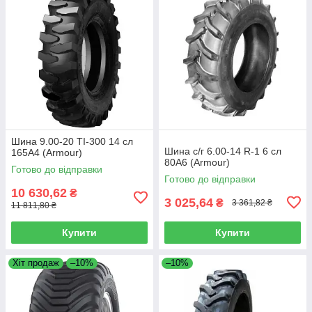
Шина 9.00-20 TI-300 14 сл
Шина с/г 6.00-14 R-1 6 сл
165А4 (Armour)
80A6 (Armour)
Готово до відправки
Готово до відправки
10 630,62
₴
3 025,64
₴
3 361,82 ₴
11 811,80 ₴
Купити
Купити
Хіт продаж
–10%
–10%