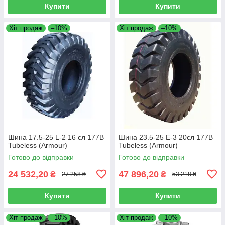
Купити
Купити
Хіт продаж
–10%
Хіт продаж
–10%
Шина 17.5-25 L-2 16 сл 177B
Шина 23.5-25 E-3 20сл 177B
Tubeless (Armour)
Tubeless (Armour)
Готово до відправки
Готово до відправки
24 532,20
47 896,20
₴
₴
27 258 ₴
53 218 ₴
Купити
Купити
Хіт продаж
–10%
Хіт продаж
–10%