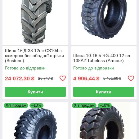
Шина 16,9-38 12нс CS104 з
камерою без ободної стрічки
Шина 10-16.5 RG-400 12 сл
(Bostone)
138A2 Tubeless (Armour)
Готово до відправки
Готово до відправки
24 072,30
4 906,44
₴
₴
26 747 ₴
5 451,60 ₴
Купити
Купити
Хіт продаж
–10%
Хіт продаж
–10%