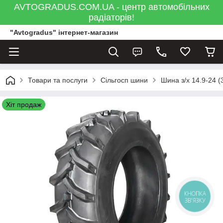
AVTOGRADUS.COM.UA - центр автомобільних
радіаторів!
"Avtogradus" інтернет-магазин
Товари та послуги
Сільгосп шини
Шина з/х 14.9-24 (
Хіт продаж
КНОПКА
ЗВ'ЯЗКУ