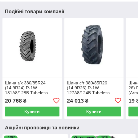
Подібні товари компанії
Шина з/х 380/85R24
Шина с/г 380/85R26
Шина
(14.9R24) R-1W
(14.9R26) R-1W
26) 
131A8/128B Tubeless
127A8/124B Tubeless
(Arm
(Armour)
(Armour)
20 768
24 013
19 
₴
₴
Купити
Купити
Акційні пропозиції та новинки
–10%
Хіт продаж
–10%