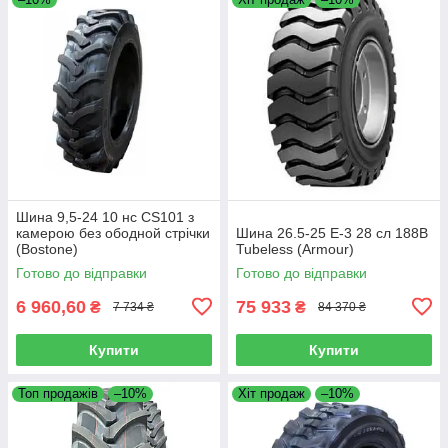
Шина 9,5-24 10 нс CS101 з
камерою без ободной стрічки
Шина 26.5-25 E-3 28 сл 188B
(Bostone)
Tubeless (Armour)
Готово до відправки
Готово до відправки
6 960,60
75 933
₴
₴
7 734 ₴
84 370 ₴
Купити
Купити
Топ продажів
–10%
Хіт продаж
–10%