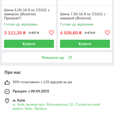
Шина 6,00-16 8 нс CS101 з
камерою (Bostone)
Шина 7,50-16 8 нс CS101 с
Преміум!!!
камерой (Bostone)
Готово до відправки
Готово до відправки
3 111,30
4 026,60
₴
₴
3 457 ₴
4 474 ₴
Купити
Купити
Показати ще
Про нас
99% позитивних з 125 відгуків за рік
Працює з 09.04.2015
м. Київ
м. Київ, вулиця вул. Волноваська,10, Солом'янський
район, Київ, Україна