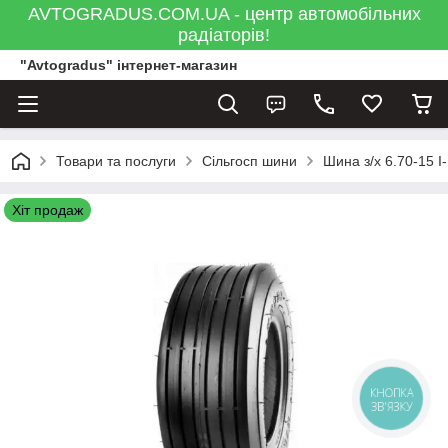
AVTOGRADUS.COM.UA - центр автомобільних
радіаторів!
"Avtogradus" інтернет-магазин
Товари та послуги
Сільгосп шини
Шина з/х 6.70-15 I
Хіт продаж
КНОПКА
ЗВ'ЯЗКУ