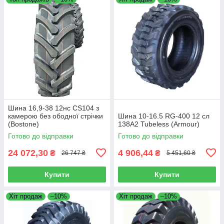
Шина 16,9-38 12нс CS104 з
камерою без ободної стрічки
Шина 10-16.5 RG-400 12 сл
(Bostone)
138A2 Tubeless (Armour)
Готово до відправки
Готово до відправки
24 072,30
4 906,44
₴
₴
26 747 ₴
5 451,60 ₴
Купити
Купити
Хіт продаж
–10%
Хіт продаж
–10%