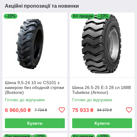
Акційні пропозиції та новинки
–10%
Хіт продаж
–10%
Шина 9,5-24 10 нс CS101 з
камерою без ободной стрічки
Шина 26.5-25 E-3 28 сл 188B
(Bostone)
Tubeless (Armour)
Готово до відправки
Готово до відправки
6 960,60
75 933
₴
₴
7 734 ₴
84 370 ₴
Купити
Купити
Топ продажів
–10%
Хіт продаж
–10%