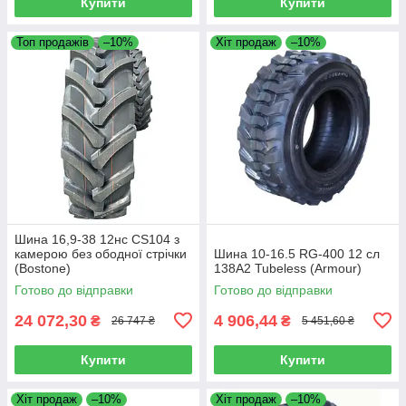
Купити
Купити
Топ продажів
–10%
Хіт продаж
–10%
Шина 16,9-38 12нс CS104 з
камерою без ободної стрічки
Шина 10-16.5 RG-400 12 сл
(Bostone)
138A2 Tubeless (Armour)
Готово до відправки
Готово до відправки
24 072,30
4 906,44
₴
₴
26 747 ₴
5 451,60 ₴
Купити
Купити
Хіт продаж
–10%
Хіт продаж
–10%