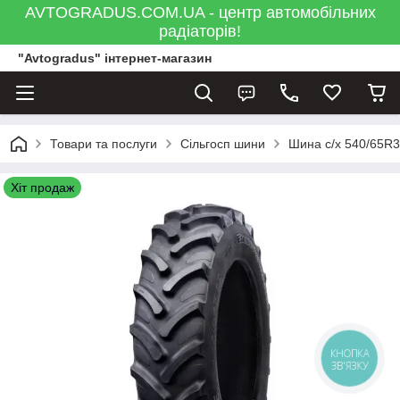
AVTOGRADUS.COM.UA - центр автомобільних
радіаторів!
"Avtogradus" інтернет-магазин
Товари та послуги
Сільгосп шини
Шина с/х 540/65R3
Хіт продаж
КНОПКА
ЗВ'ЯЗКУ