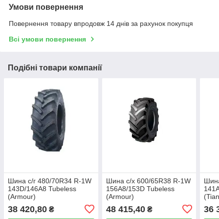
Умови повернення
Повернення товару впродовж 14 днів за рахунок покупця
Всі умови повернення
Подібні товари компанії
Шина с/г 480/70R34 R-1W
Шина с/х 600/65R38 R-1W
Шина
143D/146A8 Tubeless
156A8/153D Tubeless
141A
(Armour)
(Armour)
(Tian
38 420,80
48 415,40
36 
₴
₴