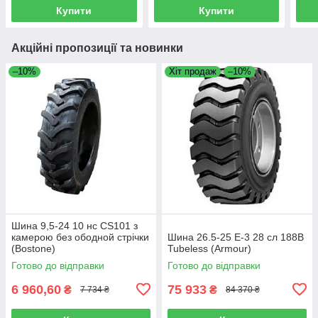
Купити
Купити
Акційні пропозиції та новинки
–10%
Хіт продаж
–10%
Шина 9,5-24 10 нс CS101 з
камерою без ободной стрічки
Шина 26.5-25 E-3 28 сл 188B
(Bostone)
Tubeless (Armour)
Готово до відправки
Готово до відправки
6 960,60
75 933
₴
₴
7 734 ₴
84 370 ₴