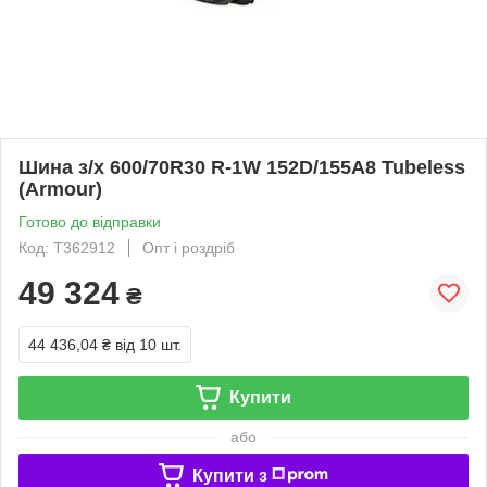
Шина з/х 600/70R30 R-1W 152D/155A8 Tubeless
(Armour)
Готово до відправки
Код: T362912
Опт і роздріб
49 324
₴
44 436,04 ₴
від 10 шт.
Купити
або
Купити з