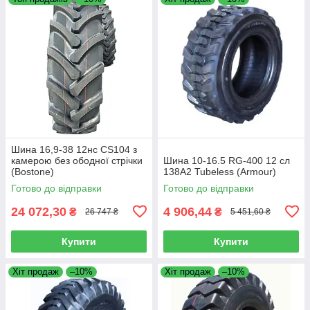
Шина 16,9-38 12нс CS104 з
камерою без ободної стрічки
Шина 10-16.5 RG-400 12 сл
(Bostone)
138A2 Tubeless (Armour)
Готово до відправки
Готово до відправки
24 072,30
4 906,44
₴
₴
26 747 ₴
5 451,60 ₴
Купити
Купити
Хіт продаж
–10%
Хіт продаж
–10%