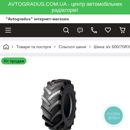
AVTOGRADUS.COM.UA - центр автомобільних
радіаторів!
"Avtogradus" інтернет-магазин
Товари та послуги
Сільгосп шини
Шина з/х 600/70R3
Хіт продаж
КНОПКА
ЗВ'ЯЗКУ