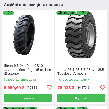
Акційні пропозиції та новинки
–10%
Хіт продаж
–10%
Шина 9,5-24 10 нс CS101 з
камерою без ободной стрічки
Шина 26.5-25 E-3 28 сл 188B
(Bostone)
Tubeless (Armour)
Готово до відправки
Готово до відправки
6 960,60
75 933
₴
₴
7 734 ₴
84 370 ₴
Купити
Купити
Топ продажів
–10%
Хіт продаж
–10%