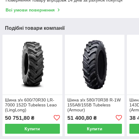
Повернення товару впродовж 14 днів за рахунок покупця
Всі умови повернення
Подібні товари компанії
Шина з/х 600/70R30 LR-
Шина з/х 580/70R38 R-1W
Шина
7000 152D Tubeless Leao
155A8/155B Tubeless
143D
(LingLong)
(Armour)
(Arm
50 751,80
51 400,80
38 
₴
₴
Купити
Купити