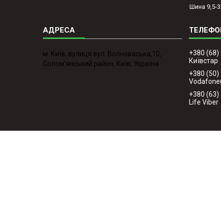
Шина 9,5-3
+380 (68)
м. Київ, вулиця вул. Волноваська,10,
Київстар
Солом'янський район, Київ, Україна
+380 (50)
Vodafone
+380 (63)
Life Viber