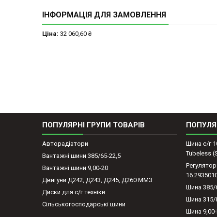
ІНФОРМАЦІЯ ДЛЯ ЗАМОВЛЕННЯ
Ціна:
32 060,60 ₴
ПОПУЛЯРНІ ГРУПИ ТОВАРІВ
ПОПУЛЯ
Авторадіатори
Шина с/г 1
Tubeless 
Вантажні шини 385/65-22,5
Регулятор
Вантажні шини 9,00-20
16.293501
Двигуни Д242, Д243, Д245, Д260 ММЗ
Шина 385/
Диски для с/г техніки
Шина 315/
Сільськогосподарські шини
Шина 9,00