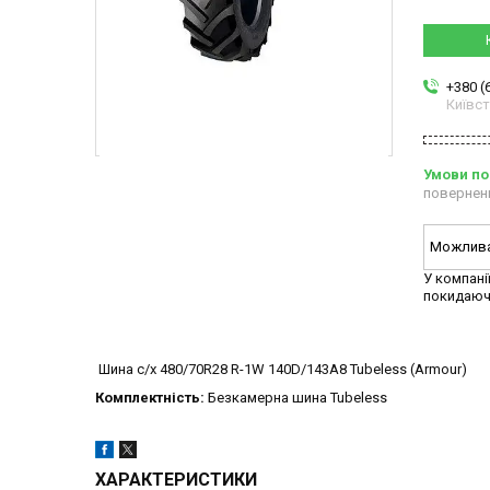
+380 (
Київс
повернен
У компані
покидаюч
Шина с/х 480/70R28 R-1W 140D/143A8 Tubeless (Armour)
Комплектність:
Безкамерна шина Tubeless
ХАРАКТЕРИСТИКИ