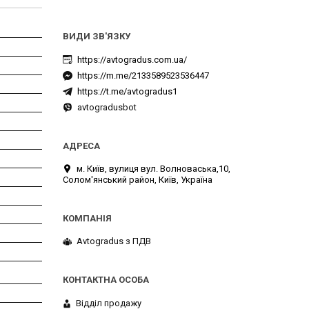
https://avtogradus.com.ua/
https://m.me/2133589523536447
https://t.me/avtogradus1
avtogradusbot
м. Київ, вулиця вул. Волноваська,10,
Солом'янський район, Київ, Україна
Avtogradus з ПДВ
Відділ продажу