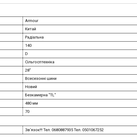
Armour
Китай
Радіальна
140
D
Сільгосптехніка
28"
Всесезонні шини
Новий
Безкамерна "TL"
480 мм
70
Зв'язок!!! Тел. 0680887935 Тел. 0501067252