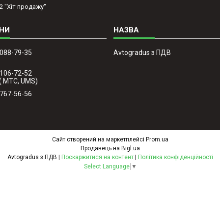
2 "Хіт продажу"
 088-79-35
Avtogradus з ПДВ
 106-72-52
( МТС, UMS)
 767-56-56
Сайт створений на маркетплейсі
Prom.ua
Продавець на Bigl.ua
Avtogradus з ПДВ |
Поскаржитися на контент
|
Політика конфіденційності
Select Language
▼