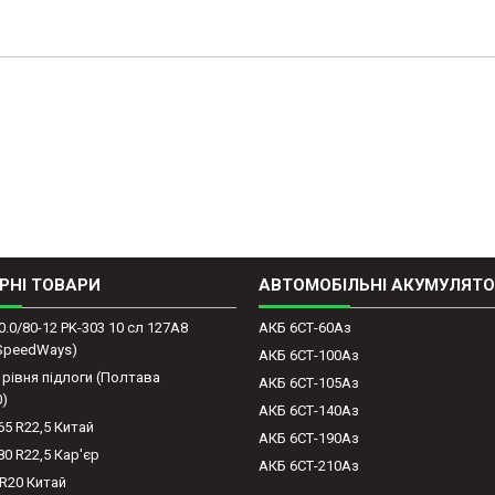
РНІ ТОВАРИ
АВТОМОБІЛЬНІ АКУМУЛЯТ
0.0/80-12 PK-303 10 сл 127A8
АКБ 6СТ-60Аз
(SpeedWays)
АКБ 6СТ-100Аз
 рівня підлоги (Полтава
АКБ 6СТ-105Аз
0)
АКБ 6СТ-140Аз
65 R22,5 Китай
АКБ 6СТ-190Аз
80 R22,5 Кар'єр
АКБ 6СТ-210Аз
-R20 Китай