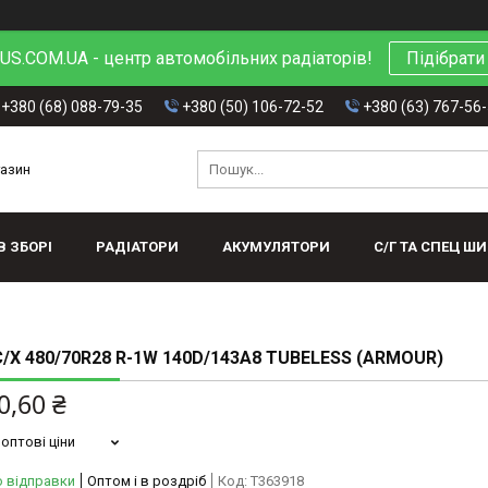
S.COM.UA - центр автомобільних радіаторів!
Підібрати
+380 (68) 088-79-35
+380 (50) 106-72-52
+380 (63) 767-56
газин
В ЗБОРІ
РАДІАТОРИ
АКУМУЛЯТОРИ
С/Г ТА СПЕЦ Ш
/Х 480/70R28 R-1W 140D/143A8 TUBELESS (ARMOUR)
0,60 ₴
оптові ціни
о відправки
Оптом і в роздріб
Код:
T363918