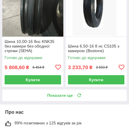
Шина 10,00-16 8нс KNK35
без камери без ободної
Шина 6,50-16 8 нс CS105 з
стрічки (SEHA)
камерою (Bostone)
Готово до відправки
Готово до відправки
5 808,60
3 233,70
₴
₴
6 454 ₴
3 593 ₴
Купити
Купити
Показати ще
Про нас
99% позитивних з 125 відгуків за рік