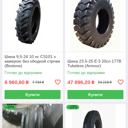
Шина 9,5-24 10 нс CS101 з
камерою без ободной стрічки
Шина 23.5-25 E-3 20сл 177B
(Bostone)
Tubeless (Armour)
Готово до відправки
Готово до відправки
6 960,60
47 896,20
₴
₴
7 734 ₴
53 218 ₴
Купити
Купити
–10%
–10%