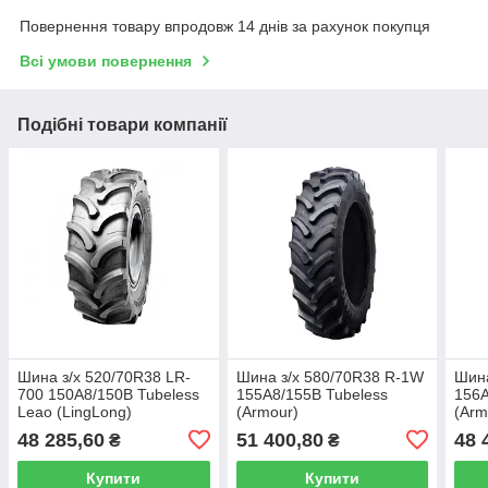
Повернення товару впродовж 14 днів за рахунок покупця
Всі умови повернення
Подібні товари компанії
Шина з/х 520/70R38 LR-
Шина з/х 580/70R38 R-1W
Шина
700 150A8/150B Tubeless
155A8/155B Tubeless
156A
Leao (LingLong)
(Armour)
(Arm
48 285,60
51 400,80
48 
₴
₴
Купити
Купити