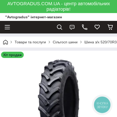
AVTOGRADUS.COM.UA - центр автомобільних
радіаторів!
"Avtogradus" інтернет-магазин
Товари та послуги
Сільгосп шини
Шина з/х 520/70R3
Хіт продаж
КНОПКА
ЗВ'ЯЗКУ