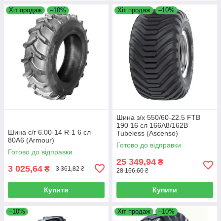
Хіт продаж
–10%
Хіт продаж
–10%
Шина з/х 550/60-22.5 FTB
190 16 сл 166A8/162B
Шина с/г 6.00-14 R-1 6 сл
Tubeless (Ascenso)
80A6 (Armour)
Готово до відправки
Готово до відправки
25 349,94
₴
3 025,64
₴
3 361,82 ₴
28 166,60 ₴
Купити
Купити
–10%
Хіт продаж
–10%