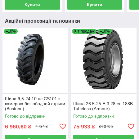
Купити
Купити
Акційні пропозиції та новинки
–10%
Хіт продаж
–10%
Шина 9,5-24 10 нс CS101 з
камерою без ободной стрічки
Шина 26.5-25 E-3 28 сл 188B
(Bostone)
Tubeless (Armour)
Готово до відправки
Готово до відправки
6 960,60
75 933
₴
₴
7 734 ₴
84 370 ₴