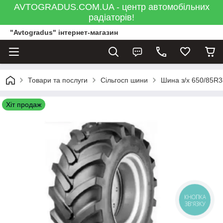
AVTOGRADUS.COM.UA - центр автомобільних
радіаторів!
"Avtogradus" інтернет-магазин
Товари та послуги
Сільгосп шини
Шина з/х 650/85R3
Хіт продаж
КНОПКА
ЗВ'ЯЗКУ