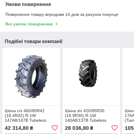
Умови повернення
Повернення товару впродовж 14 днів за рахунок покупця
Всі умови повернення
Подібні товари компанії
Шина с/х 460/85R42
Шина з/х 420/85R30
Шина
(18.4R42) R-1W
(16.9R30) R-1W
176A
147A8/147B Tubeless
140A8/137B Tubeless
(Tian
(Armour)
(Armour)
42 314,80
28 036,80
105
₴
₴