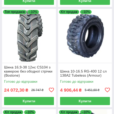
Купити
Купити
Топ продажів
–10%
Хіт продаж
–10%
Шина 16,9-38 12нс CS104 з
камерою без ободної стрічки
Шина 10-16.5 RG-400 12 сл
(Bostone)
138A2 Tubeless (Armour)
Готово до відправки
Готово до відправки
24 072,30
4 906,44
₴
₴
26 747 ₴
5 451,60 ₴
Купити
Купити
Хіт продаж
–10%
Хіт продаж
–10%