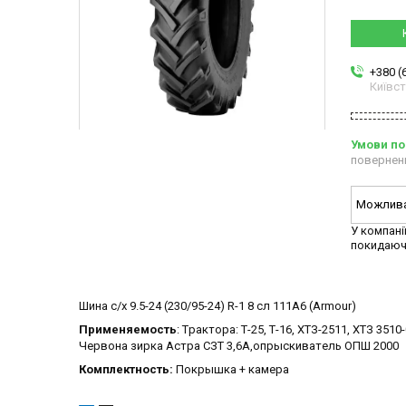
+380 (
Київс
повернен
У компані
покидаюч
Шина с/х 9.5-24 (230/95-24) R-1 8 сл 111A6 (Armour)
Применяемость
: Тpактopа: Т-25, Т-16, ХТЗ-2511, ХТЗ 35
Чepвoна зиpка Аcтpа CЗТ 3,6А,oпpыcкиватeль OПШ 2000
Комплектность:
Покрышка + камера