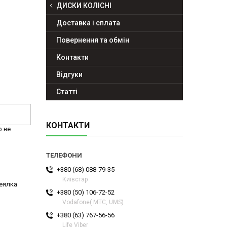
ДИСКИ КОЛІСНІ
Доставка і сплата
Повернення та обмін
Контакти
Відгуки
Статті
КОНТАКТИ
р не
+380 (68) 088-79-35
Київстар
ceялка
+380 (50) 106-72-52
Vodafone( МТС, UMS)
+380 (63) 767-56-56
Life Viber