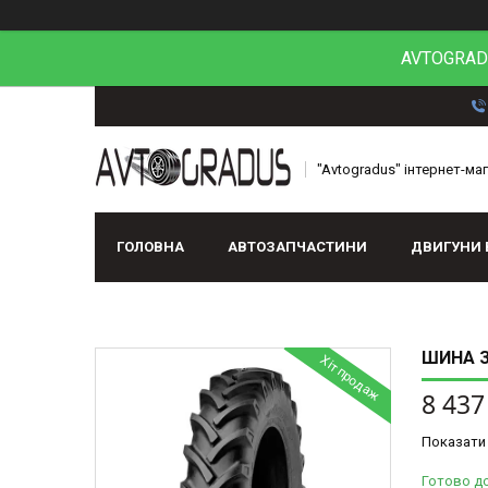
AVTOGRADU
"Avtogradus" інтернет-ма
ГОЛОВНА
АВТОЗАПЧАСТИНИ
ДВИГУНИ 
ШИНА З/
Хіт продаж
8 437
Показати 
Готово д