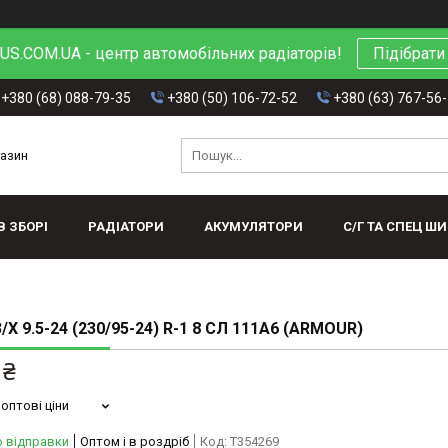
S.COM.UA - центр автомобільних радіаторів!
Підібрати
+380 (68) 088-79-35
+380 (50) 106-72-52
+380 (63) 767-56
газин
В ЗБОРІ
РАДІАТОРИ
АКУМУЛЯТОРИ
С/Г ТА СПЕЦ Ш
Х 9.5-24 (230/95-24) R-1 8 СЛ 111A6 (ARMOUR)
 ₴
оптові ціни
о відправки
Оптом і в роздріб
Код:
T354269