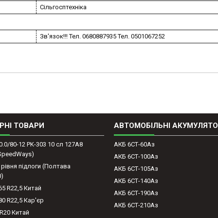
Сільгосптехніка
Зв'язок!!! Тел. 0680887935 Тел. 0501067252
РНІ ТОВАРИ
АВТОМОБІЛЬНІ АКУМУЛЯТ
0.0/80-12 PK-303 10 сл 127A8
АКБ 6СТ-60Аз
(SpeedWays)
АКБ 6СТ-100Аз
 рівня підлоги (Полтава
АКБ 6СТ-105Аз
0)
АКБ 6СТ-140Аз
65 R22,5 Китай
АКБ 6СТ-190Аз
80 R22,5 Кар'єр
АКБ 6СТ-210Аз
-R20 Китай