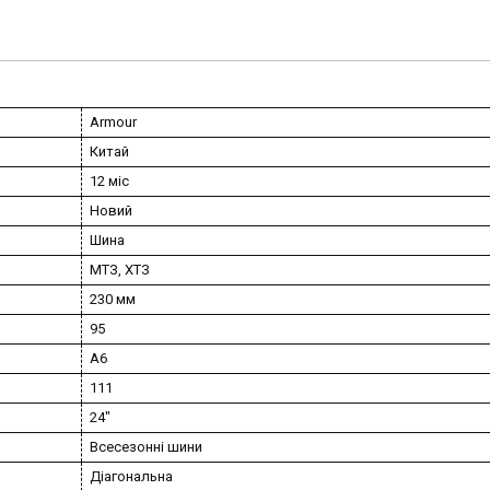
Armour
Китай
12 міс
Новий
Шина
МТЗ, ХТЗ
230 мм
95
A6
111
24"
Всесезонні шини
Діагональна