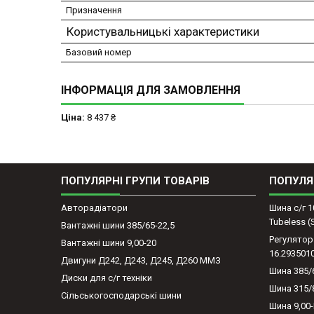
Призначення
Користувальницькі характеристики
Базовий номер
ІНФОРМАЦІЯ ДЛЯ ЗАМОВЛЕННЯ
Ціна:
8 437 ₴
ПОПУЛЯРНІ ГРУПИ ТОВАРІВ
ПОПУЛЯ
Авторадіатори
Шина с/г 1
Tubeless 
Вантажні шини 385/65-22,5
Регулятор
Вантажні шини 9,00-20
16.293501
Двигуни Д242, Д243, Д245, Д260 ММЗ
Шина 385/
Диски для с/г техніки
Шина 315/
Сільськогосподарські шини
Шина 9,00