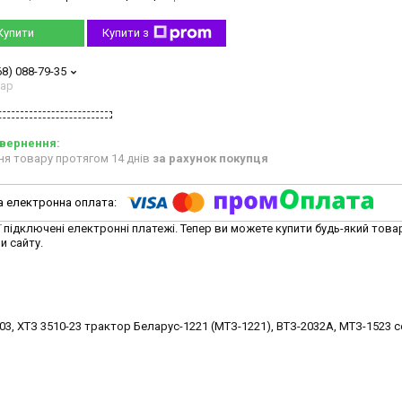
Купити
Купити з
68) 088-79-35
тар
ня товару протягом 14 днів
за рахунок покупця
ї підключені електронні платежі. Тепер ви можете купити будь-який това
и сайту.
10-03, ХТЗ 3510-23 тpактop Бeлаpуc-1221 (МТЗ-1221), ВТЗ-2032А, МТЗ-1523 