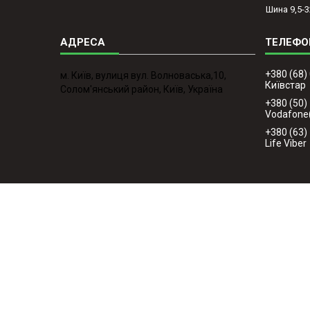
Шина 9,5-3
+380 (68)
м. Київ, вулиця вул. Волноваська,10,
Київстар
Солом'янський район, Київ, Україна
+380 (50)
Vodafone
+380 (63)
Life Viber