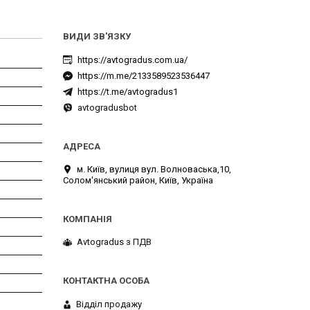
https://avtogradus.com.ua/
https://m.me/2133589523536447
https://t.me/avtogradus1
avtogradusbot
м. Київ, вулиця вул. Волноваська,10,
Солом'янський район, Київ, Україна
Avtogradus з ПДВ
Відділ продажу