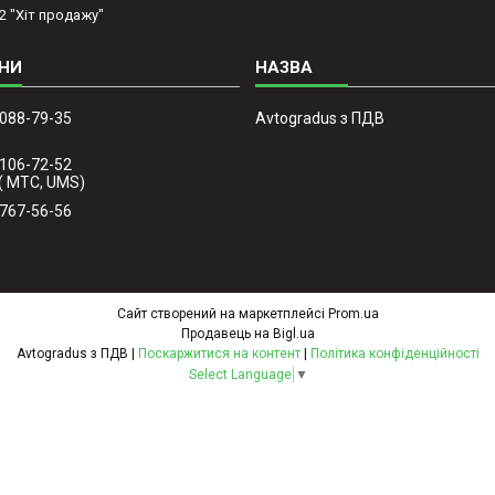
2 "Хіт продажу"
 088-79-35
Avtogradus з ПДВ
 106-72-52
( МТС, UMS)
 767-56-56
Сайт створений на маркетплейсі
Prom.ua
Продавець на Bigl.ua
Avtogradus з ПДВ |
Поскаржитися на контент
|
Політика конфіденційності
Select Language
▼