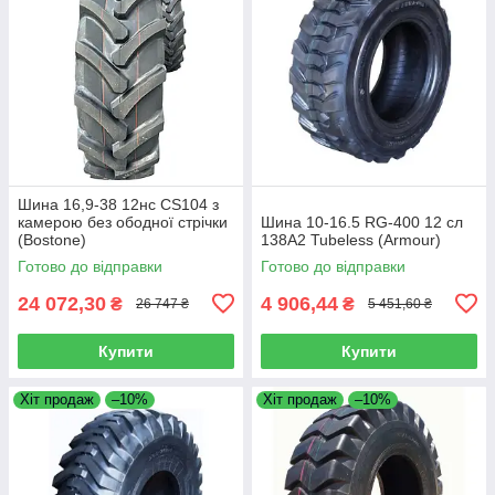
Шина 16,9-38 12нс CS104 з
камерою без ободної стрічки
Шина 10-16.5 RG-400 12 сл
(Bostone)
138A2 Tubeless (Armour)
Готово до відправки
Готово до відправки
24 072,30
4 906,44
₴
₴
26 747 ₴
5 451,60 ₴
Купити
Купити
Хіт продаж
–10%
Хіт продаж
–10%