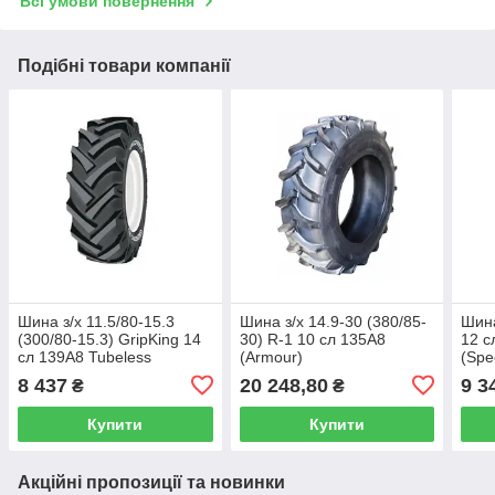
Всі умови повернення
Подібні товари компанії
Шина з/х 11.5/80-15.3
Шина з/х 14.9-30 (380/85-
Шина
(300/80-15.3) GripKing 14
30) R-1 10 сл 135A8
12 с
сл 139A8 Tubeless
(Armour)
(Sp
(SpeedWays)
8 437
20 248,80
9 3
₴
₴
Купити
Купити
Акційні пропозиції та новинки