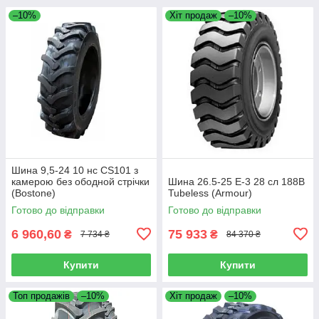
–10%
Хіт продаж
–10%
Шина 9,5-24 10 нс CS101 з
камерою без ободной стрічки
Шина 26.5-25 E-3 28 сл 188B
(Bostone)
Tubeless (Armour)
Готово до відправки
Готово до відправки
6 960,60
75 933
₴
₴
7 734 ₴
84 370 ₴
Купити
Купити
Топ продажів
–10%
Хіт продаж
–10%