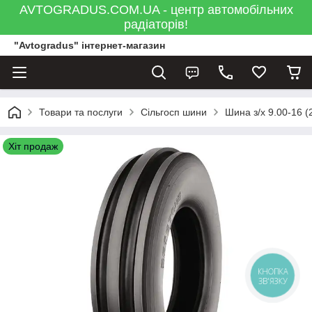
AVTOGRADUS.COM.UA - центр автомобільних
радіаторів!
"Avtogradus" інтернет-магазин
Товари та послуги
Сільгосп шини
Шина з/х 9.00-16 
Хіт продаж
КНОПКА
ЗВ'ЯЗКУ