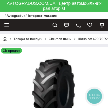
AVTOGRADUS.COM.UA - центр автомобільних
радіаторів!
"Avtogradus" інтернет-магазин
Товари та послуги
Сільгосп шини
Шина з/х 420/70R2
Хіт продаж
КНОПКА
ЗВ'ЯЗКУ