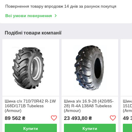
Повернення товару впродовж 14 днів за рахунок покупця
Всі умови повернення
Подібні товари компанії
Шина с/х 710/70R42 R-1W
Шина з/х 16.9-28 (420/85-
Шина
168D/171B Tubeless
28) R-4A 138А8 Tubeless
151D
(Armour)
(Armour)
(Arm
89 562
23 493,80
49 
₴
₴
Купити
Купити