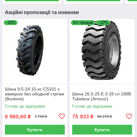
Акційні пропозиції та новинки
–10%
Хіт продаж
–10%
Шина 9,5-24 10 нс CS101 з
камерою без ободной стрічки
Шина 26.5-25 E-3 28 сл 188B
(Bostone)
Tubeless (Armour)
Готово до відправки
Готово до відправки
6 960,60
75 933
₴
₴
7 734 ₴
84 370 ₴
Купити
Купити