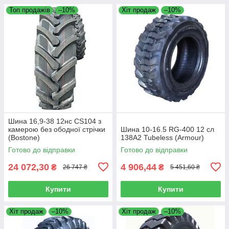
Топ продажів
–10%
Хіт продаж
–10%
Шина 16,9-38 12нс CS104 з
камерою без ободної стрічки
Шина 10-16.5 RG-400 12 сл
(Bostone)
138A2 Tubeless (Armour)
Готово до відправки
Готово до відправки
24 072,30
4 906,44
₴
₴
26 747 ₴
5 451,60 ₴
Купити
Купити
Хіт продаж
–10%
Хіт продаж
–10%