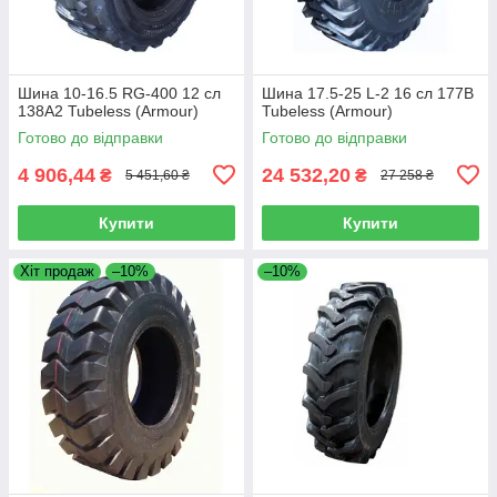
Шина 10-16.5 RG-400 12 сл
Шина 17.5-25 L-2 16 сл 177B
138A2 Tubeless (Armour)
Tubeless (Armour)
Готово до відправки
Готово до відправки
4 906,44
24 532,20
₴
₴
5 451,60 ₴
27 258 ₴
Купити
Купити
Хіт продаж
–10%
–10%