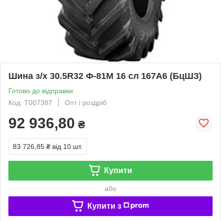
Шина з/х 30.5R32 Ф-81М 16 сл 167А6 (БцШЗ)
Готово до відправки
Код: T007387
Опт і роздріб
92 936,80
₴
83 726,85 ₴
від 10 шт.
Купити
або
Купити з