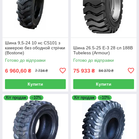
Шина 9,5-24 10 нс CS101 з
камерою без ободной стрічки
Шина 26.5-25 E-3 28 сл 188B
(Bostone)
Tubeless (Armour)
Готово до відправки
Готово до відправки
6 960,60
75 933
₴
₴
7 734 ₴
84 370 ₴
Купити
Купити
Хіт продаж
–10%
Хіт продаж
–10%