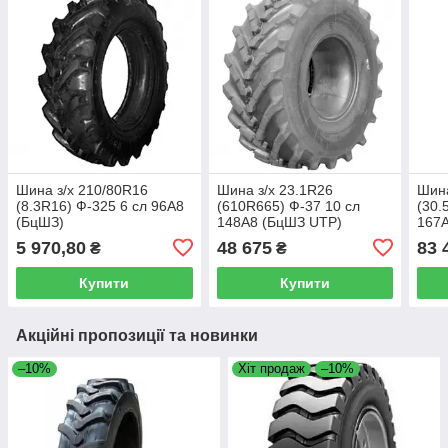
Шина з/х 210/80R16
Шина з/х 23.1R26
Шина
(8.3R16) Ф-325 6 сл 96А8
(610R665) Ф-37 10 сл
(30.
(БцШЗ)
148А8 (БцШЗ UTP)
167
5 970,80
48 675
83 
₴
₴
Купити
Купити
Акційні пропозиції та новинки
–10%
Хіт продаж
–10%