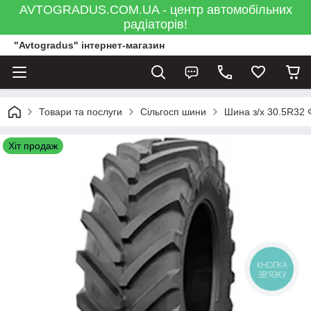
AVTOGRADUS.COM.UA - центр автомобільних
радіаторів!
"Avtogradus" інтернет-магазин
Товари та послуги
Сільгосп шини
Шина з/х 30.5R32 
Хіт продаж
КНОПКА
ЗВ'ЯЗКУ