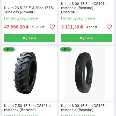
Шина 6,00-16 8 нс CS101 з
Шина 23.5-25 E-3 20сл 177B
камерою (Bostone)
Tubeless (Armour)
Преміум!!!
Готово до відправки
Готово до відправки
47 896,20
3 111,30
₴
₴
53 218 ₴
3 457 ₴
Купити
Купити
–10%
–10%
Шина 7,50-16 8 нс CS101 с
Шина 6,00-16 8 нс CS105 з
камерой (Bostone)
камерою (Bostone)
Готово до відправки
Готово до відправки