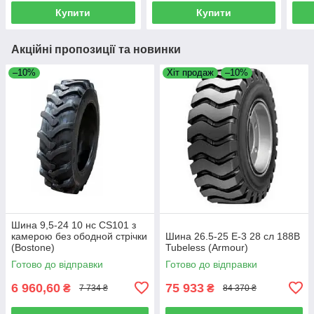
Купити
Купити
Акційні пропозиції та новинки
–10%
Хіт продаж
–10%
Шина 9,5-24 10 нс CS101 з
камерою без ободной стрічки
Шина 26.5-25 E-3 28 сл 188B
(Bostone)
Tubeless (Armour)
Готово до відправки
Готово до відправки
6 960,60
75 933
₴
₴
7 734 ₴
84 370 ₴