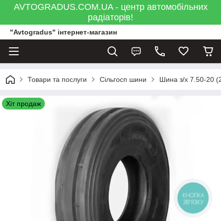
AVTOGRADUS.COM.UA - центр автомобільних
радіаторів!
"Avtogradus" інтернет-магазин
Товари та послуги
Сільгосп шини
Шина з/х 7.50-20 (
Хіт продаж
КНОПКА
ЗВ'ЯЗКУ