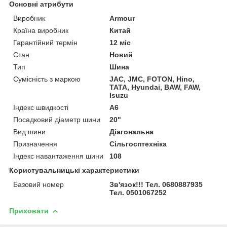
Основні атрибути
Виробник
Armour
Країна виробник
Китай
Гарантійний термін
12 міс
Стан
Новий
Тип
Шина
Сумісність з маркою
JAC, JMC, FOTON, Hino,
TATA, Hyundai, BAW, FAW,
Isuzu
Індекс швидкості
A6
Посадковий діаметр шини
20"
Вид шини
Діагональна
Призначення
Сільгосптехніка
Індекс навантаження шини
108
Користувальницькі характеристики
Базовий номер
Зв'язок!!! Тел. 0680887935
Тел. 0501067252
Приховати