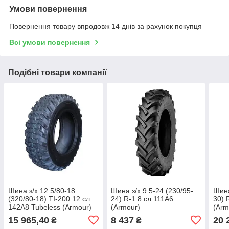
Умови повернення
Повернення товару впродовж 14 днів за рахунок покупця
Всі умови повернення
Подібні товари компанії
Шина з/х 12.5/80-18
Шина з/х 9.5-24 (230/95-
Шина
(320/80-18) TI-200 12 сл
24) R-1 8 сл 111A6
30) 
142A8 Tubeless (Armour)
(Armour)
(Arm
15 965,40
8 437
20 
₴
₴