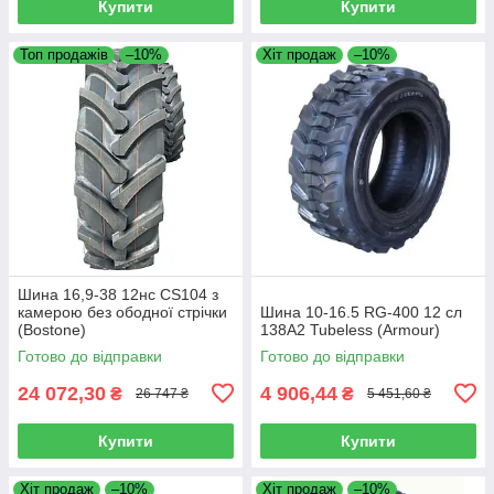
Купити
Купити
Топ продажів
–10%
Хіт продаж
–10%
Шина 16,9-38 12нс CS104 з
камерою без ободної стрічки
Шина 10-16.5 RG-400 12 сл
(Bostone)
138A2 Tubeless (Armour)
Готово до відправки
Готово до відправки
24 072,30
4 906,44
₴
₴
26 747 ₴
5 451,60 ₴
Купити
Купити
Хіт продаж
–10%
Хіт продаж
–10%