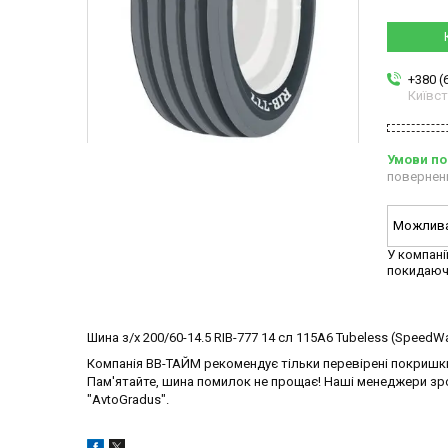
+380 (
Київс
повернен
У компані
покидаюч
Шина з/х 200/60-14.5 RIB-777 14 сл 115А6 Tubeless (SpeedW
Компанія ВВ-ТАЙМ рекомендує тільки перевірені покришки
Пам'ятайте, шина помилок не прощає! Наші менеджери зро
"AvtoGradus".