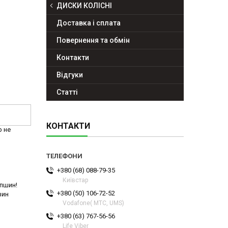
ДИСКИ КОЛІСНІ
Доставка і сплата
Повернення та обмін
Контакти
Відгуки
Статті
КОНТАКТИ
р не
+380 (68) 088-79-35
Київстар
спшин!
+380 (50) 106-72-52
зин
Vodafone( МТС, UMS)
+380 (63) 767-56-56
Life Viber