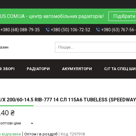
S.COM.UA - центр автомобільних радіаторів!
Підібрати
+380 (68) 088-79-35
+380 (50) 106-72-52
+380 (63) 767-56
газин
В ЗБОРІ
РАДІАТОРИ
АКУМУЛЯТОРИ
С/Г ТА СПЕЦ Ш
Х 200/60-14.5 RIB-777 14 СЛ 115А6 TUBELESS (SPEEDWAY
,40 ₴
оптові ціни
о відправки
Оптом і в роздріб
Код:
T297918