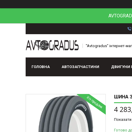
AVTOGRADU
"Avtogradus" інтернет-ма
ГОЛОВНА
АВТОЗАПЧАСТИНИ
ДВИГУНИ 
ШИНА З/
Хіт продаж
4 283
Показати 
Готово д