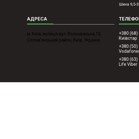
Шина 9,5-3
+380 (68)
м. Київ, вулиця вул. Волноваська,10,
Київстар
Солом'янський район, Київ, Україна
+380 (50)
Vodafone
+380 (63)
Life Viber