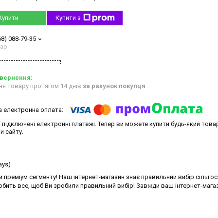
Купити
Купити з
68) 088-79-35
тар
ня товару протягом 14 днів
за рахунок покупця
ї підключені електронні платежі. Тепер ви можете купити будь-який това
и сайту.
ays)
 преміум сегменту! Наш інтернет-магазин знає правильний вибір сільго
бить все, щоб Ви зробили правильний вибір! Завжди ваш інтернет-мага