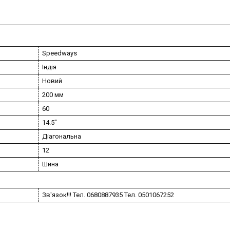
Speedways
Індія
Новий
200 мм
60
14.5"
Діагональна
12
Шина
Зв'язок!!! Тел. 0680887935 Тел. 0501067252