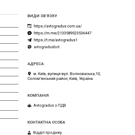
https://avtogradus.com.ua/
https://m.me/2133589523536447
https://t.me/avtogradus1
avtogradusbot
м. Київ, вулиця вул. Волноваська,10,
Солом'янський район, Київ, Україна
Avtogradus з ПДВ
Відділ продажу