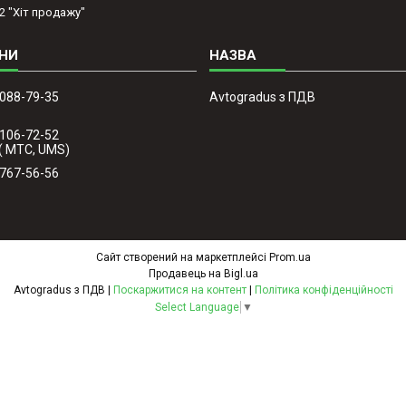
2 "Хіт продажу"
 088-79-35
Avtogradus з ПДВ
 106-72-52
( МТС, UMS)
 767-56-56
Сайт створений на маркетплейсі
Prom.ua
Продавець на Bigl.ua
Avtogradus з ПДВ |
Поскаржитися на контент
|
Політика конфіденційності
Select Language
▼