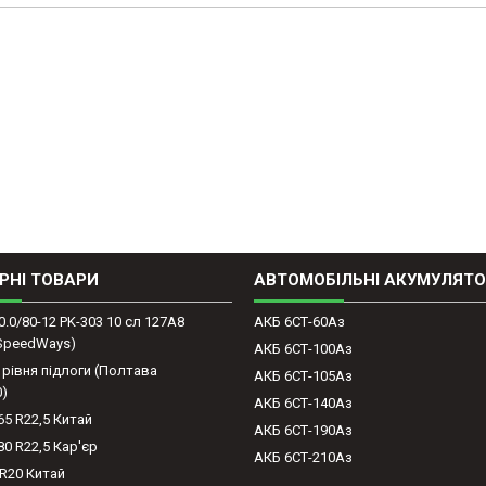
РНІ ТОВАРИ
АВТОМОБІЛЬНІ АКУМУЛЯТ
0.0/80-12 PK-303 10 сл 127A8
АКБ 6СТ-60Аз
(SpeedWays)
АКБ 6СТ-100Аз
 рівня підлоги (Полтава
АКБ 6СТ-105Аз
0)
АКБ 6СТ-140Аз
65 R22,5 Китай
АКБ 6СТ-190Аз
80 R22,5 Кар'єр
АКБ 6СТ-210Аз
-R20 Китай