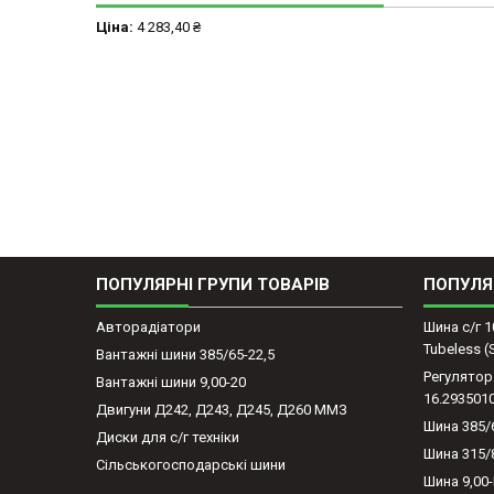
Ціна:
4 283,40 ₴
ПОПУЛЯРНІ ГРУПИ ТОВАРІВ
ПОПУЛЯ
Авторадіатори
Шина с/г 1
Tubeless 
Вантажні шини 385/65-22,5
Регулятор
Вантажні шини 9,00-20
16.293501
Двигуни Д242, Д243, Д245, Д260 ММЗ
Шина 385/
Диски для с/г техніки
Шина 315/
Сільськогосподарські шини
Шина 9,00