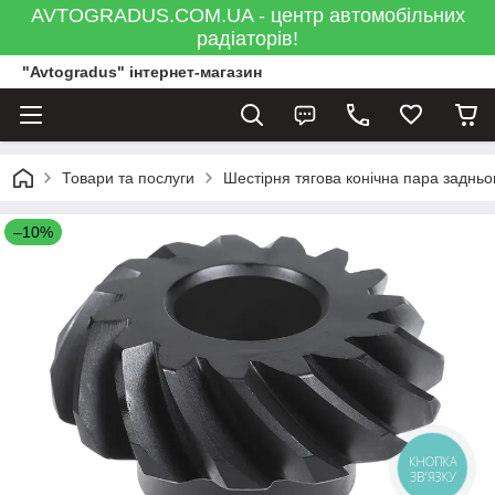
AVTOGRADUS.COM.UA - центр автомобільних
радіаторів!
"Avtogradus" інтернет-магазин
Товари та послуги
Шестірня тягова конічна пара заднь
–10%
КНОПКА
ЗВ'ЯЗКУ