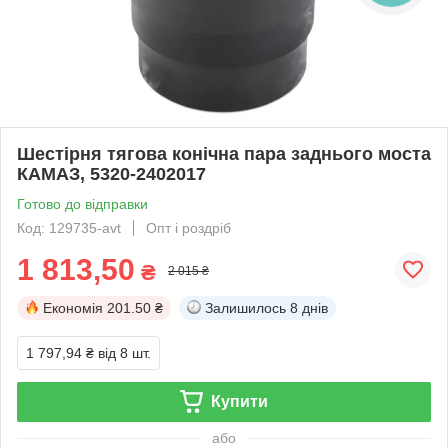
Шестірня тягова конічна пара заднього моста
КАМАЗ, 5320-2402017
Готово до відправки
Код: 129735-avt
Опт і роздріб
1 813,50
₴
2 015 ₴
Економія
201.50 ₴
Залишилось
8 днів
1 797,94 ₴
від 8 шт.
Купити
або