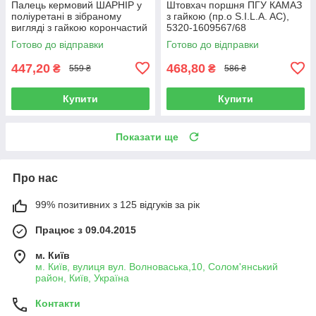
Палець кермовий ШАРНІР у
Штовхач поршня ПГУ КАМАЗ
поліуретані в зібраному
з гайкою (пр.о S.I.L.A. AC),
вигляді з гайкою корончастий
5320-1609567/68
КАМАЗ (пр.о S.I.L.A. AC),
Готово до відправки
Готово до відправки
774.5320-3414040
447,20
468,80
₴
₴
559 ₴
586 ₴
Купити
Купити
Показати ще
Про нас
99% позитивних з 125 відгуків за рік
Працює з 09.04.2015
м. Київ
м. Київ, вулиця вул. Волноваська,10, Солом'янський
район, Київ, Україна
Контакти