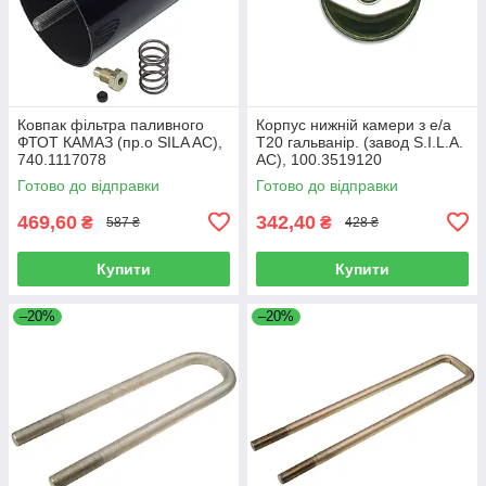
Ковпак фільтра паливного
Корпус нижній камери з е/а
ФТОТ КАМАЗ (пр.о SILA AC),
Т20 гальванір. (завод S.I.L.A.
740.1117078
AC), 100.3519120
Готово до відправки
Готово до відправки
469,60
342,40
₴
₴
587 ₴
428 ₴
Купити
Купити
–20%
–20%