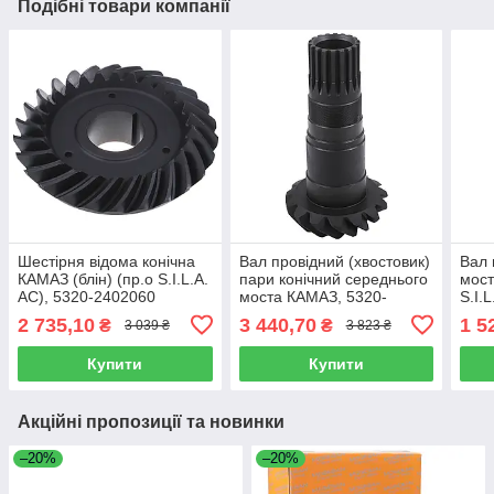
Подібні товари компанії
Шестірня відома конічна
Вал провідний (хвостовик)
Вал 
КАМАЗ (блін) (пр.о S.I.L.A.
пари конічний середнього
мост
AC), 5320-2402060
моста КАМАЗ, 5320-
S.I.
2502017
2 735,10
3 440,70
1 5
₴
₴
3 039 ₴
3 823 ₴
Купити
Купити
Акційні пропозиції та новинки
–20%
–20%