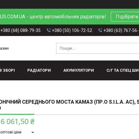
S.COM.UA - центр автомобільних радіаторів!
Підібрати
+380 (68) 088-79-35
+380 (50) 106-72-52
+380 (63) 767-56
газин
В ЗБОРІ
РАДІАТОРИ
АКУМУЛЯТОРИ
С/Г ТА СПЕЦ Ш
ОНІЧНИЙ СЕРЕДНЬОГО МОСТА КАМАЗ (ПР.О S.I.L.A. AC), 5
0
6 061,50 ₴
оптові ціни