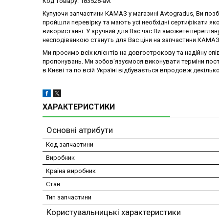
Код товару: 183528-avt
Купуючи запчастини КАМАЗ у магазині Avtogradus, Ви позбав
пройшли перевірку та мають усі необхідні сертифікати яко
використанні. У зручний для Вас час Ви зможете перегляну
несподіванкою стануть для Вас ціни на запчастини КАМАЗ 
Ми просимо всіх клієнтів на довгострокову та надійну спі
пропонувань. Ми зобов'язуємося виконувати терміни поста
в Києві та по всій Україні відбувається впродовж декілько
ХАРАКТЕРИСТИКИ
Основні атрибути
Код запчастини
Виробник
Країна виробник
Стан
Тип запчастини
Користувальницькі характеристики