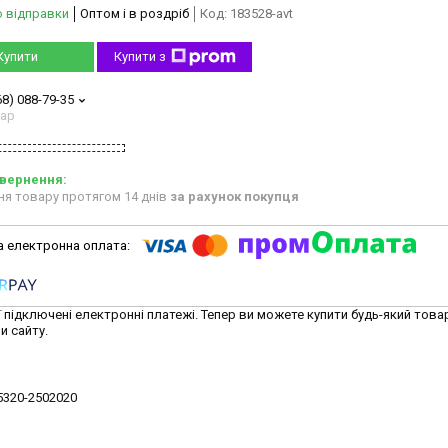
о відправки
Оптом і в роздріб
Код:
183528-avt
Купити
Купити з
68) 088-79-35
тар
ня товару протягом 14 днів
за рахунок покупця
ї підключені електронні платежі. Тепер ви можете купити будь-який това
и сайту.
 5320-2502020