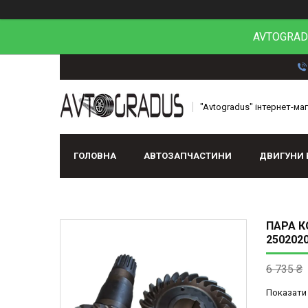
AVTOGRADU
"Avtogradus" інтернет-ма
ГОЛОВНА
АВТОЗАПЧАСТИНИ
ДВИГУНИ 
ПАРА К
250202
6 735 ₴
Показати 