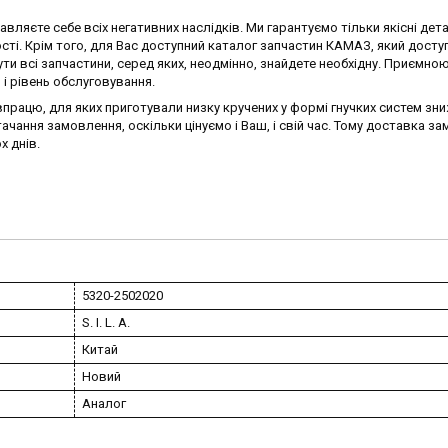
ляєте себе всіх негативних наслідків. Ми гарантуємо тільки якісні детал
сті. Крім того, для Вас доступний каталог запчастин КАМАЗ, який досту
ти всі запчастини, серед яких, неодмінно, знайдете необхідну. Приємно
і рівень обслуговування.
впрацю, для яких приготували низку кручених у формі гнучких систем зни
чання замовлення, оскільки цінуємо і Ваш, і свій час. Тому доставка з
х днів.
5320-2502020
S. I. L. A.
Китай
Новий
Аналог