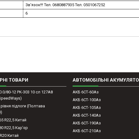
Зв'язок!!! Тел. 0680887935 Тел. 0501067252
6
РНІ ТОВАРИ
АВТОМОБІЛЬНІ АКУМУЛЯТ
0.0/80-12 PK-303 10 сл 127A8
АКБ 6СТ-60Аз
(SpeedWays)
АКБ 6СТ-100Аз
 рівня підлоги (Полтава
АКБ 6СТ-105Аз
0)
АКБ 6СТ-140Аз
65 R22,5 Китай
АКБ 6СТ-190Аз
80 R22,5 Кар'єр
АКБ 6СТ-210Аз
-R20 Китай