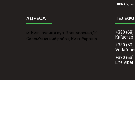
Шина 9,5-3
+380 (68)
м. Київ, вулиця вул. Волноваська,10,
Київстар
Солом'янський район, Київ, Україна
+380 (50)
Vodafone
+380 (63)
Life Viber