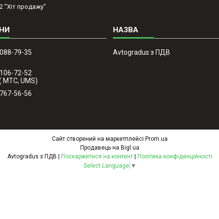
2 "Хіт продажу"
 088-79-35
Avtogradus з ПДВ
 106-72-52
( МТС, UMS)
 767-56-56
Сайт створений на маркетплейсі
Prom.ua
Продавець на Bigl.ua
Avtogradus з ПДВ |
Поскаржитися на контент
|
Політика конфіденційності
Select Language
▼