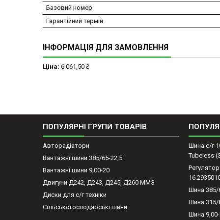
Базовий номер
Гарантійний термін
ІНФОРМАЦІЯ ДЛЯ ЗАМОВЛЕННЯ
Ціна:
6 061,50 ₴
ПОПУЛЯРНІ ГРУПИ ТОВАРІВ
ПОПУЛЯ
Авторадіатори
Шина с/г 1
Tubeless 
Вантажні шини 385/65-22,5
Регулятор
Вантажні шини 9,00-20
16.293501
Двигуни Д242, Д243, Д245, Д260 ММЗ
Шина 385/
Диски для с/г техніки
Шина 315/
Сільськогосподарські шини
Шина 9,00