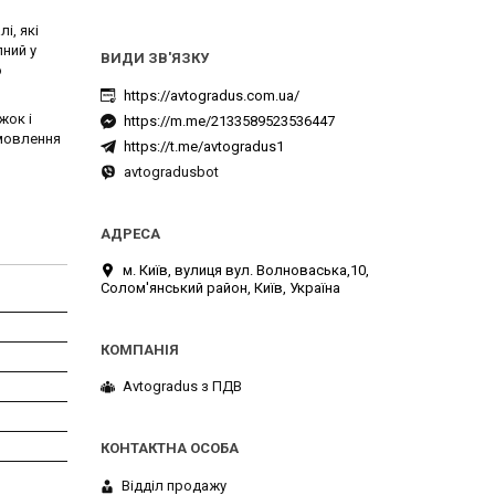
і, які
пний у
ю
https://avtogradus.com.ua/
жок і
https://m.me/2133589523536447
амовлення
https://t.me/avtogradus1
avtogradusbot
м. Київ, вулиця вул. Волноваська,10,
Солом'янський район, Київ, Україна
Avtogradus з ПДВ
Відділ продажу