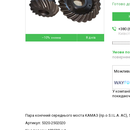
Готово д
+380 (
Київс
–10%
8 днів
повернен
У компані
покидаюч
Пара конічний середнього моста КАМАЗ (пр.о S.I.L.A. AC),
Артикул: 5320-2502020