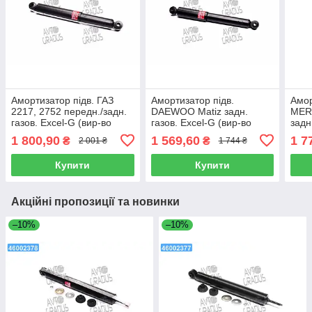
Амортизатор підв. ГАЗ
Амортизатор підв.
Амор
2217, 2752 передн./задн.
DAEWOO Matiz задн.
MER
газов. Excel-G (вир-во
газов. Excel-G (вир-во
задн
Kayaba) 344471
Kayaba) 343304
во K
1 800,90
1 569,60
1 7
₴
₴
2 001 ₴
1 744 ₴
Купити
Купити
Акційні пропозиції та новинки
–10%
–10%