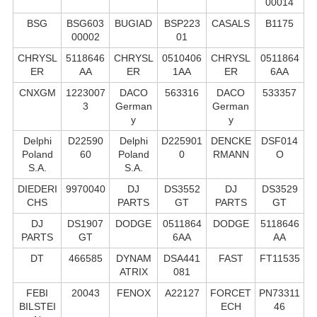
00014
BSG
BSG603
BUGIAD
BSP223
CASALS
B1175
00002
01
CHRYSL
5118646
CHRYSL
0510406
CHRYSL
0511864
ER
AA
ER
1AA
ER
6AA
CNXGM
1223007
DACO
563316
DACO
533357
3
German
German
y
y
Delphi
D22590
Delphi
D225901
DENCKE
DSF014
Poland
60
Poland
0
RMANN
O
S.А.
S.А.
DIEDERI
9970040
DJ
DS3552
DJ
DS3529
CHS
PARTS
GT
PARTS
GT
DJ
DS1907
DODGE
0511864
DODGE
5118646
PARTS
GT
6AA
AA
DT
466585
DYNAM
DSA441
FAST
FT11535
ATRIX
081
FEBI
20043
FENOX
A22127
FORCET
PN73311
BILSTEI
ECH
46