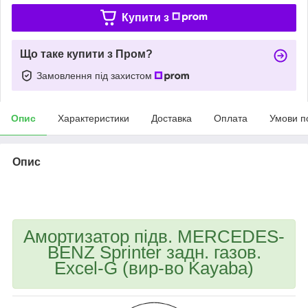
Купити з
Що таке купити з Пром?
Замовлення під захистом
Опис
Характеристики
Доставка
Оплата
Умови п
Опис
bvd_ggl
Амортизатор підв. MERCEDES-
BENZ Sprinter задн. газов.
Excel-G (вир-во Kayaba)