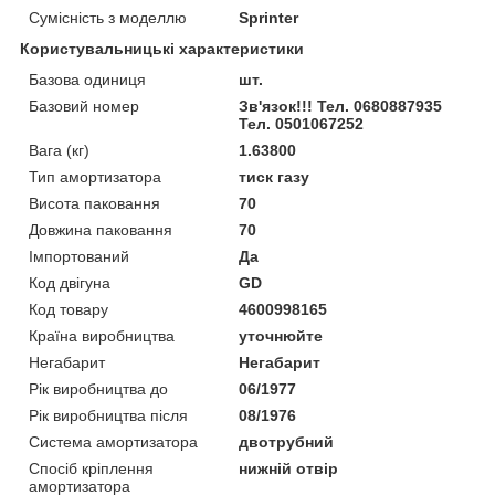
Сумісність з моделлю
Sprinter
Користувальницькі характеристики
Базова одиниця
шт.
Базовий номер
Зв'язок!!! Тел. 0680887935
Тел. 0501067252
Вага (кг)
1.63800
Тип амортизатора
тиск газу
Висота паковання
70
Довжина паковання
70
Імпортований
Да
Код двігуна
GD
Код товару
4600998165
Країна виробництва
уточнюйте
Негабарит
Негабарит
Рік виробництва до
06/1977
Рік виробництва після
08/1976
Система амортизатора
двотрубний
Спосіб кріплення
нижній отвір
амортизатора