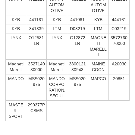
AUTOM
AUTOM
OTIVE
OTIVE
KYB
441161
KYB
441081
KYB
444161
KYB
341339
LTM
D03219
LTM
C03219
LYNX
O12581
LYNX
G12872
MAGNE
3572760
LR
LR
TI
70000
MARELL
I
Magneti
3527140
Magneti
3800121
MAINE
A20030
Marelli
80000
Marelli
30943
COON
MANDO
MSS020
MANDO
MSS020
MAPCO
20851
975
CORPO
975
RATION,
SEOUL
MASTE
290377P
R-
CSMS
SPORT