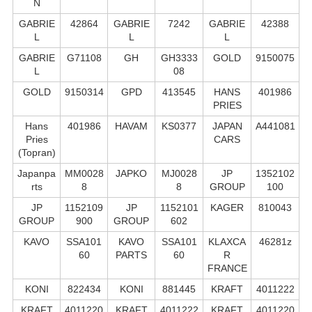
N
GABRIE
42864
GABRIE
7242
GABRIE
42388
L
L
L
GABRIE
G71108
GH
GH3333
GOLD
9150075
L
08
GOLD
9150314
GPD
413545
HANS
401986
PRIES
Hans
401986
HAVAM
KS0377
JAPAN
A441081
Pries
CARS
(Topran)
Japanpa
MM0028
JAPKO
MJ0028
JP
1352102
rts
8
8
GROUP
100
JP
1152109
JP
1152101
KAGER
810043
GROUP
900
GROUP
602
KAVO
SSA101
KAVO
SSA101
KLAXCA
46281z
60
PARTS
60
R
FRANCE
KONI
822434
KONI
881445
KRAFT
4011222
KRAFT
4011220
KRAFT
4011222
KRAFT
4011220