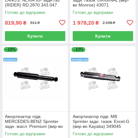
(RIDER) RD.2870.343.047
во Monroe) 43071
Готово до відправки
Готово до відправки
819,90
1 978,20
₴
₴
911 ₴
2 198 ₴
Купити
Купити
–10%
–10%
Амортизатор підв.
Амортизатор підв. MB
MERCEDES-BENZ Sprinter
Sprinter задн. газов. Excel-G
задн. масл. Premium (вир-во
(вир-во Kayaba) 349045
Kayaba) 441081
Готово до відправки
Готово до відправки