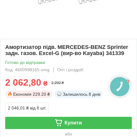
Амортизатор підв. MERCEDES-BENZ Sprinter
задн. газов. Excel-G (вир-во Kayaba) 341339
Готово до відправки
Код: 4600998165-omg
Опт і роздріб
2 062,80
₴
2 292 ₴
Економія
229.20 ₴
Залишилось
8 днів
2 046,01 ₴
від 8 шт.
Купити
або