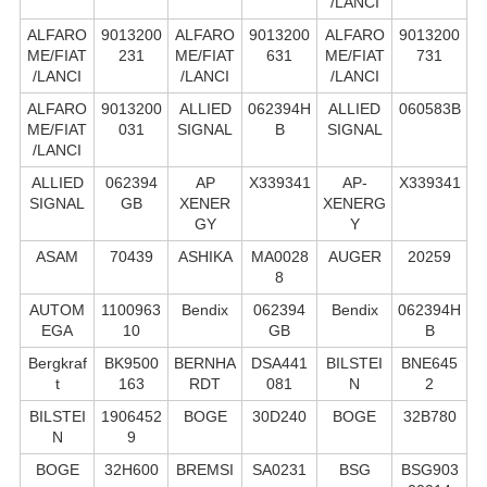
/LANCI
ALFARO
9013200
ALFARO
9013200
ALFARO
9013200
ME/FIAT
231
ME/FIAT
631
ME/FIAT
731
/LANCI
/LANCI
/LANCI
ALFARO
9013200
ALLIED
062394H
ALLIED
060583B
ME/FIAT
031
SIGNAL
B
SIGNAL
/LANCI
ALLIED
062394
AP
X339341
AP-
X339341
SIGNAL
GB
XENER
XENERG
GY
Y
ASAM
70439
ASHIKA
MA0028
AUGER
20259
8
AUTOM
1100963
Bendix
062394
Bendix
062394H
EGA
10
GB
B
Bergkraf
BK9500
BERNHA
DSA441
BILSTEI
BNE645
t
163
RDT
081
N
2
BILSTEI
1906452
BOGE
30D240
BOGE
32B780
N
9
BOGE
32H600
BREMSI
SA0231
BSG
BSG903