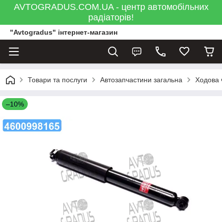
AVTOGRADUS.COM.UA - центр автомобільних
радіаторів!
"Avtogradus" інтернет-магазин
Товари та послуги
Автозапчастини загальна
Ходова 
–10%