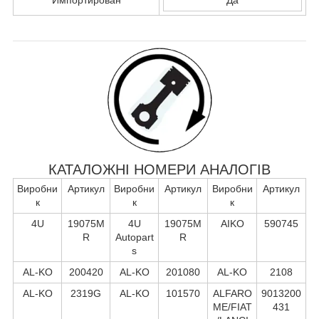
КАТАЛОЖНІ НОМЕРИ АНАЛОГІВ
Виробни
Артикул
Виробни
Артикул
Виробни
Артикул
к
к
к
4U
19075M
4U
19075M
AIKO
590745
R
Autopart
R
s
AL-KO
200420
AL-KO
201080
AL-KO
2108
AL-KO
2319G
AL-KO
101570
ALFARO
9013200
ME/FIAT
431