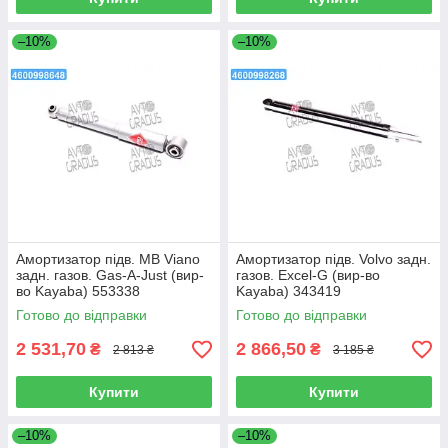
–10%
–10%
Амортизатор підв. MB Viano
Амортизатор підв. Volvo задн.
задн. газов. Gas-A-Just (вир-
газов. Excel-G (вир-во
во Kayaba) 553338
Kayaba) 343419
Готово до відправки
Готово до відправки
2 531,70
2 866,50
₴
₴
2 813 ₴
3 185 ₴
Купити
Купити
–10%
–10%