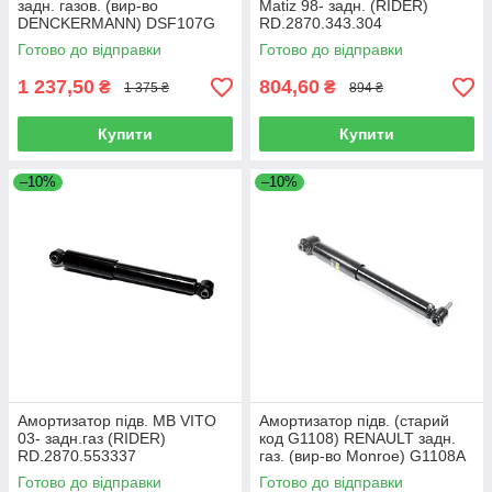
задн. газов. (вир-во
Matiz 98- задн. (RIDER)
DENCKERMANN) DSF107G
RD.2870.343.304
Готово до відправки
Готово до відправки
1 237,50
804,60
₴
₴
1 375 ₴
894 ₴
Купити
Купити
–10%
–10%
Амортизатор підв. MB VITO
Амортизатор підв. (старий
03- задн.газ (RIDER)
код G1108) RENAULT задн.
RD.2870.553337
газ. (вир-во Monroe) G1108A
Готово до відправки
Готово до відправки