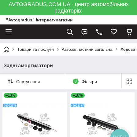
AVTOGRADUS.COM.UA - центр автомобільних
радіаторів!
"Avtogradus" інтернет-магазин
Товари та послуги
Автозапчастини загальна
Ходова 
Задні амортизатори
Сортування
0
Фільтри
–10%
–10%
КНОПКА