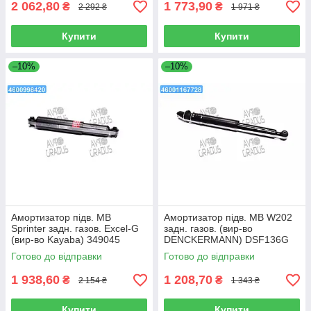
2 062,80
1 773,90
₴
₴
2 292 ₴
1 971 ₴
Купити
Купити
–10%
–10%
Амортизатор підв. MB
Амортизатор підв. MB W202
Sprinter задн. газов. Excel-G
задн. газов. (вир-во
(вир-во Kayaba) 349045
DENCKERMANN) DSF136G
Готово до відправки
Готово до відправки
1 938,60
1 208,70
₴
₴
2 154 ₴
1 343 ₴
Купити
Купити