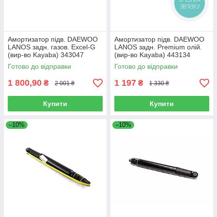
ЗВ'ЯЗКУ
Амортизатор підв. DAEWOO
Амортизатор підв. DAEWOO
LANOS задн. газов. Excel-G
LANOS задн. Premium олій.
(вир-во Kayaba) 343047
(вир-во Kayaba) 443134
Готово до відправки
Готово до відправки
1 800,90
1 197
₴
₴
2 001 ₴
1 330 ₴
Купити
Купити
–10%
–10%