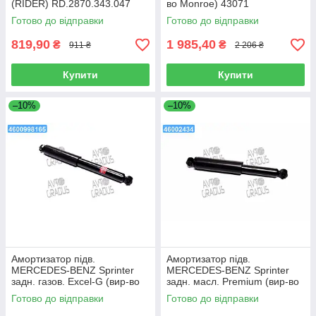
(RIDER) RD.2870.343.047
во Monroe) 43071
Готово до відправки
Готово до відправки
819,90
1 985,40
₴
₴
911 ₴
2 206 ₴
Купити
Купити
–10%
–10%
Амортизатор підв.
Амортизатор підв.
MERCEDES-BENZ Sprinter
MERCEDES-BENZ Sprinter
задн. газов. Excel-G (вир-во
задн. масл. Premium (вир-во
Kayaba) 341339
Kayaba) 441081
Готово до відправки
Готово до відправки