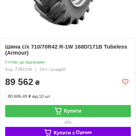
Шина с/х 710/70R42 R-1W 168D/171B Tubeless
(Armour)
Готово до відправки
Код: T382236
Опт і роздріб
89 562
₴
80 686,49 ₴
від 10 шт.
Купити
або
Купити з