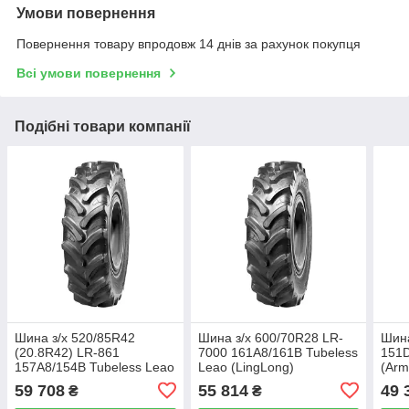
Умови повернення
Повернення товару впродовж 14 днів за рахунок покупця
Всі умови повернення
Подібні товари компанії
Шина з/х 520/85R42
Шина з/х 600/70R28 LR-
Шина
(20.8R42) LR-861
7000 161A8/161B Tubeless
151D
157A8/154B Tubeless Leao
Leao (LingLong)
(Arm
(LingLong)
59 708
55 814
49 
₴
₴