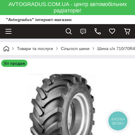
AVTOGRADUS.COM.UA - центр автомобільних
радіаторів!
"Avtogradus" інтернет-магазин
Товари та послуги
Сільгосп шини
Шина с/х 710/70R4
Хіт продаж
КНОПКА
ЗВ'ЯЗКУ