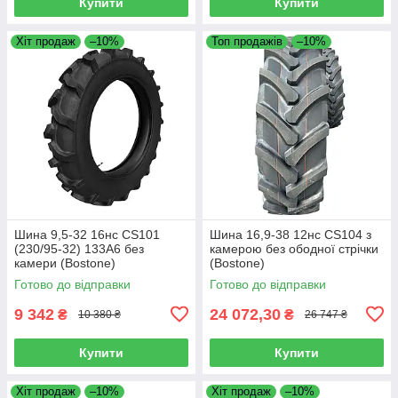
Купити
Купити
Хіт продаж
–10%
Топ продажів
–10%
Шина 9,5-32 16нс CS101
Шина 16,9-38 12нс CS104 з
(230/95-32) 133А6 без
камерою без ободної стрічки
камери (Bostone)
(Bostone)
Готово до відправки
Готово до відправки
9 342
24 072,30
₴
₴
10 380 ₴
26 747 ₴
Купити
Купити
Хіт продаж
–10%
Хіт продаж
–10%