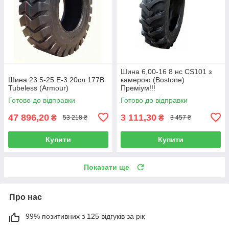
Шина 6,00-16 8 нс CS101 з
Шина 23.5-25 E-3 20сл 177B
камерою (Bostone)
Tubeless (Armour)
Преміум!!!
Готово до відправки
Готово до відправки
47 896,20
3 111,30
₴
₴
53 218 ₴
3 457 ₴
Купити
Купити
Показати ще
Про нас
99% позитивних з 125 відгуків за рік