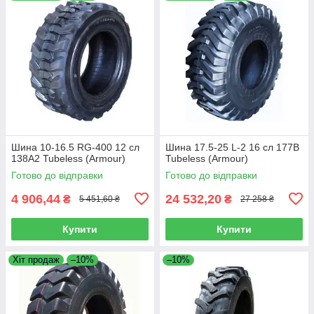
Шина 10-16.5 RG-400 12 сл
Шина 17.5-25 L-2 16 сл 177B
138A2 Tubeless (Armour)
Tubeless (Armour)
Готово до відправки
Готово до відправки
4 906,44
24 532,20
₴
₴
5 451,60 ₴
27 258 ₴
Купити
Купити
Хіт продаж
–10%
–10%