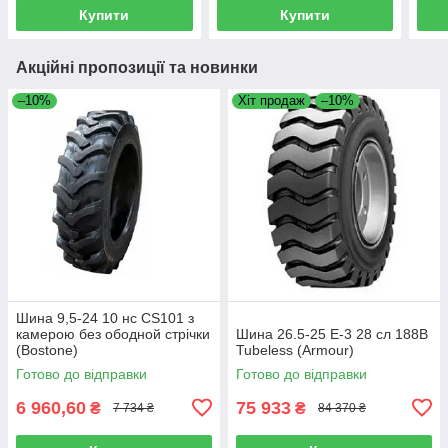
Купити
Купити
Акційні пропозиції та новинки
–10%
Хіт продаж
–10%
Шина 9,5-24 10 нс CS101 з
камерою без ободной стрічки
Шина 26.5-25 E-3 28 сл 188B
(Bostone)
Tubeless (Armour)
Готово до відправки
Готово до відправки
6 960,60
75 933
₴
₴
7 734 ₴
84 370 ₴