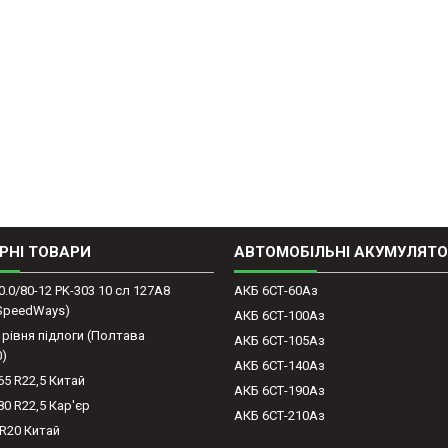
РНІ ТОВАРИ
АВТОМОБІЛЬНІ АКУМУЛЯТ
0.0/80-12 PK-303 10 сл 127A8
АКБ 6СТ-60Аз
(SpeedWays)
АКБ 6СТ-100Аз
 рівня підлоги (Полтава
АКБ 6СТ-105Аз
0)
АКБ 6СТ-140Аз
65 R22,5 Китай
АКБ 6СТ-190Аз
80 R22,5 Кар'єр
АКБ 6СТ-210Аз
-R20 Китай