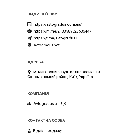
https://avtogradus.com.ua/
https://m.me/2133589523536447
https://t.me/avtogradus1
avtogradusbot
м. Київ, вулиця вул. Волноваська,10,
Солом'янський район, Київ, Україна
Avtogradus з ПДВ
Відділ продажу