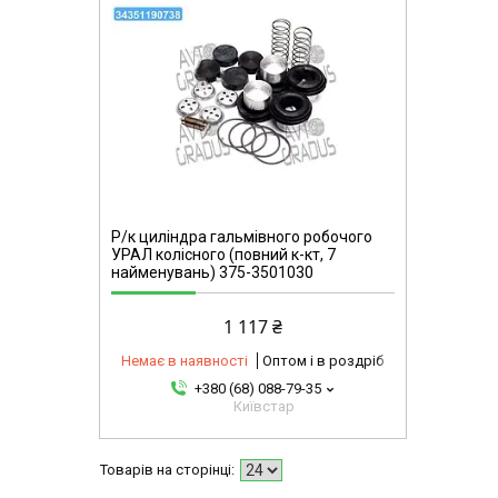
omg
Р/к циліндра гальмівного робочого
УРАЛ колісного (повний к-кт, 7
найменувань) 375-3501030
1 117 ₴
Немає в наявності
Оптом і в роздріб
+380 (68) 088-79-35
Київстар