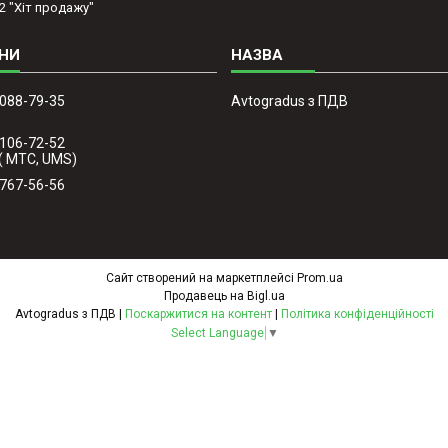
2 "Хіт продажу"
 088-79-35
Avtogradus з ПДВ
 106-72-52
( МТС, UMS)
 767-56-56
Сайт створений на маркетплейсі
Prom.ua
Продавець на Bigl.ua
Avtogradus з ПДВ |
Поскаржитися на контент
|
Політика конфіденційності
Select Language
▼