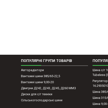
ПОПУЛЯРНІ ГРУПИ ТОВАРІВ
ПОПУЛЯ
Авторадіатори
Шина с/г 1
Tubeless 
Вантажні шини 385/65-22,5
Регулятор
Вантажні шини 9,00-20
16.293501
Двигуни Д242, Д243, Д245, Д260 ММЗ
Шина 385/
Диски для с/г техніки
Шина 315/
Сільськогосподарські шини
Шина 9,00