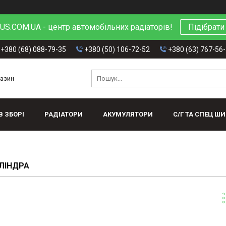
S.COM.UA - центр автомобільних радіаторів!
Підібрати
+380 (68) 088-79-35
+380 (50) 106-72-52
+380 (63) 767-56
газин
В ЗБОРІ
РАДІАТОРИ
АКУМУЛЯТОРИ
С/Г ТА СПЕЦ Ш
ЛІНДРА