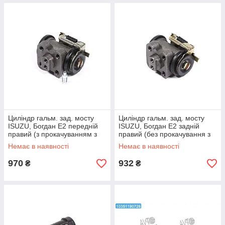
Циліндр гальм. зад. мосту
Циліндр гальм. зад. мосту
ISUZU, Богдан Е2 передній
ISUZU, Богдан Е2 задній
правий (з прокачуванням з
правий (без прокачування з
АБС) 8973588810DK
АБС) 8973588790DK
Немає в наявності
Немає в наявності
970
932
₴
₴