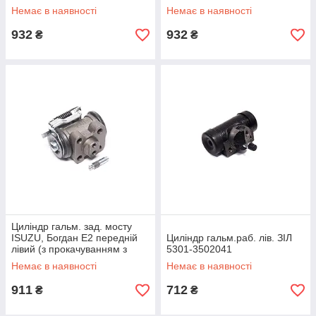
8973588750DK
АБС) 8973588760DK
Немає в наявності
Немає в наявності
932
932
₴
₴
Циліндр гальм. зад. мосту
ISUZU, Богдан Е2 передній
Циліндр гальм.раб. лів. ЗІЛ
лівий (з прокачуванням з
5301-3502041
АБС) 8973588800DK
Немає в наявності
Немає в наявності
911
712
₴
₴