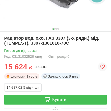
Радіатор вод. охо. ГАЗ 3307 (3-х рядн.) мід.
(TEMPEST), 3307-1301010-70С
Готово до відправки
Код: 03131032526-omg
Опт і роздріб
15 624
₴
17 360 ₴
Економія
1736 ₴
Залишилось
8 днів
14 697,02 ₴
від 4 шт.
Купити
або