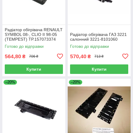
Радіатор обігрівача RENAULT
SYMBOL 08-, CLIO II 98-05
Радіатор обігрівача ГАЗ 3221
(TEMPEST) TP.157073374
салонний 3221-8101060
Готово до відправки
Готово до відправки
564,80
570,40
₴
₴
706 ₴
713 ₴
Купити
Купити
–20%
–20%