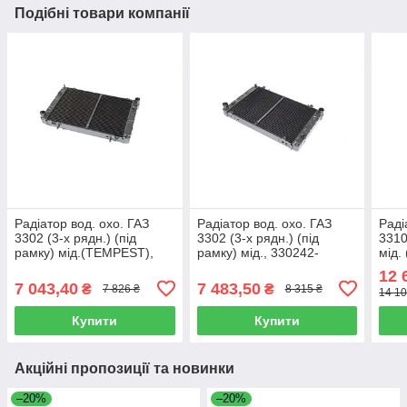
Подібні товари компанії
Радіатор вод. охо. ГАЗ
Радіатор вод. охо. ГАЗ
Раді
3302 (3-х рядн.) (під
3302 (3-х рядн.) (під
3310
рамку) мід.(TEMPEST),
рамку) мід., 330242-
мід.
330242-1301010-01С
1301010-01С
130
12 
7 043,40
7 483,50
₴
₴
7 826 ₴
8 315 ₴
14 10
Купити
Купити
Акційні пропозиції та новинки
–20%
–20%