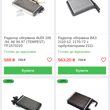
Радіатор обігрівача AUDI 100
Радіатор обігрівача ВАЗ
-94, A6 94-97 (TEMPEST)
2110-12, 2170-72 з
TP.1570220
турбулізаторами 2111-
8101060t
Готово до відправки
Готово до відправки
588
563,20
₴
₴
735 ₴
704 ₴
Купити
Купити
–20%
–20%