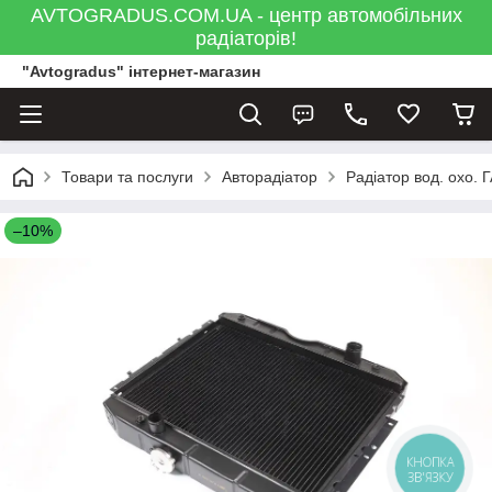
AVTOGRADUS.COM.UA - центр автомобільних
радіаторів!
"Avtogradus" інтернет-магазин
Товари та послуги
Авторадіатор
Радіатор вод. охо. 
–10%
КНОПКА
ЗВ'ЯЗКУ