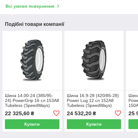
Всі умови повернення
Подібні товари компанії
Шина 14.00-24 (385/95-
Шина 16.9-28 (420/85-28)
Шина
24) PowerGrip 16 сл 153A8
Power Lug 12 сл 152A8
Powe
Tubeless (SpeedWays)
Tubeless (SpeedWays)
150A
(Sp
22 325,60
24 532,20
25 
₴
₴
Купити
Купити