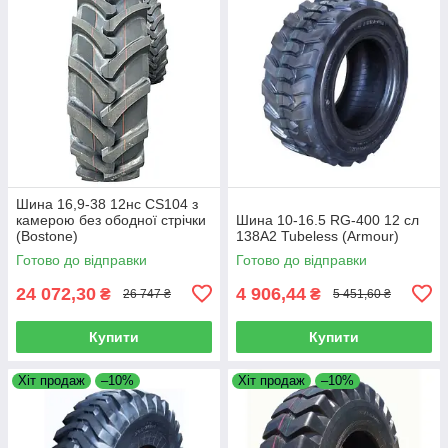
Шина 16,9-38 12нс CS104 з
камерою без ободної стрічки
Шина 10-16.5 RG-400 12 сл
(Bostone)
138A2 Tubeless (Armour)
Готово до відправки
Готово до відправки
24 072,30
4 906,44
₴
₴
26 747 ₴
5 451,60 ₴
Купити
Купити
Хіт продаж
–10%
Хіт продаж
–10%