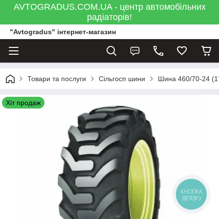
AVTOGRADUS.COM.UA - центр автомобільних
радіаторів!
"Avtogradus" інтернет-магазин
Товари та послуги
Сільгосп шини
Шина 460/70-24 (1
Хіт продаж
КНОПКА
ЗВ'ЯЗКУ