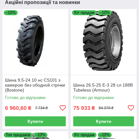
Акційні пропозиції та новинки
–10%
Хіт продаж
–10%
Шина 9,5-24 10 нс CS101 з
камерою без ободной стрічки
Шина 26.5-25 E-3 28 сл 188B
(Bostone)
Tubeless (Armour)
Готово до відправки
Готово до відправки
6 960,60
75 933
₴
₴
7 734 ₴
84 370 ₴
Купити
Купити
Топ продажів
–10%
Хіт продаж
–10%