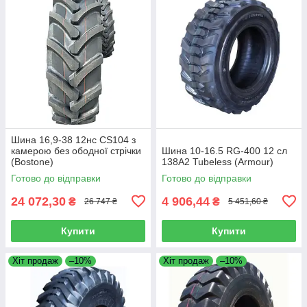
Шина 16,9-38 12нс CS104 з
камерою без ободної стрічки
Шина 10-16.5 RG-400 12 сл
(Bostone)
138A2 Tubeless (Armour)
Готово до відправки
Готово до відправки
24 072,30
4 906,44
₴
₴
26 747 ₴
5 451,60 ₴
Купити
Купити
Хіт продаж
–10%
Хіт продаж
–10%