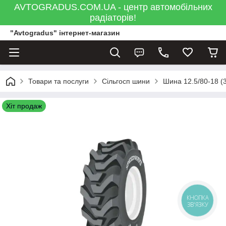
AVTOGRADUS.COM.UA - центр автомобільних
радіаторів!
"Avtogradus" інтернет-магазин
Товари та послуги
Сільгосп шини
Шина 12.5/80-18 (
Хіт продаж
КНОПКА
ЗВ'ЯЗКУ