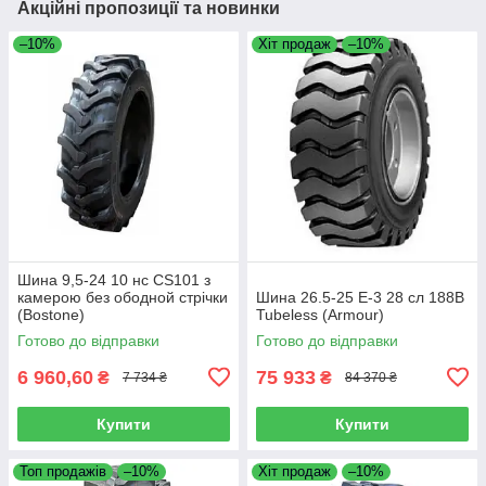
Акційні пропозиції та новинки
–10%
Хіт продаж
–10%
Шина 9,5-24 10 нс CS101 з
камерою без ободной стрічки
Шина 26.5-25 E-3 28 сл 188B
(Bostone)
Tubeless (Armour)
Готово до відправки
Готово до відправки
6 960,60
75 933
₴
₴
7 734 ₴
84 370 ₴
Купити
Купити
Топ продажів
–10%
Хіт продаж
–10%