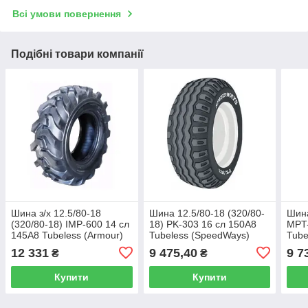
Всі умови повернення
Подібні товари компанії
Шина з/х 12.5/80-18
Шина 12.5/80-18 (320/80-
Шина
(320/80-18) IMP-600 14 сл
18) PK-303 16 сл 150A8
MPT-
145A8 Tubeless (Armour)
Tubeless (SpeedWays)
Tube
12 331
9 475,40
9 7
₴
₴
Купити
Купити