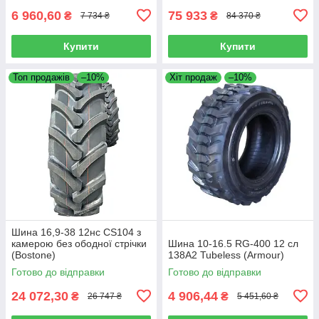
6 960,60
75 933
₴
₴
7 734 ₴
84 370 ₴
Купити
Купити
Топ продажів
–10%
Хіт продаж
–10%
Шина 16,9-38 12нс CS104 з
камерою без ободної стрічки
Шина 10-16.5 RG-400 12 сл
(Bostone)
138A2 Tubeless (Armour)
Готово до відправки
Готово до відправки
24 072,30
4 906,44
₴
₴
26 747 ₴
5 451,60 ₴