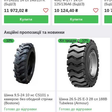
(БцШЗ)
125/136А6 (БцШЗ)
(Бц
11 972,02
10 124,40
10 
₴
₴
Купити
Купити
Акційні пропозиції та новинки
–10%
Хіт продаж
–10%
Шина 9,5-24 10 нс CS101 з
камерою без ободной стрічки
Шина 26.5-25 E-3 28 сл 188B
(Bostone)
Tubeless (Armour)
Готово до відправки
Готово до відправки