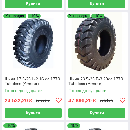
Купити
Купити
Хіт продаж
–10%
Хіт продаж
–10%
Шина 17.5-25 L-2 16 сл 177B
Шина 23.5-25 E-3 20сл 177B
Tubeless (Armour)
Tubeless (Armour)
Готово до відправки
Готово до відправки
24 532,20
47 896,20
₴
₴
27 258 ₴
53 218 ₴
Купити
Купити
–10%
–10%