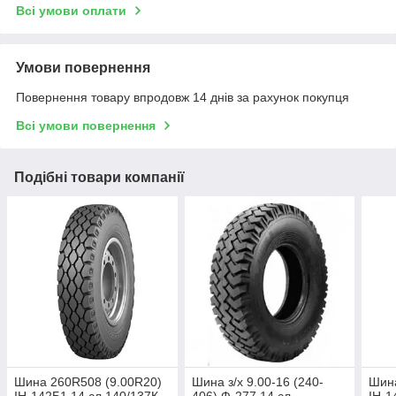
Всі умови оплати
Умови повернення
Повернення товару впродовж 14 днів за рахунок покупця
Всі умови повернення
Подібні товари компанії
Шина 260R508 (9.00R20)
Шина з/х 9.00-16 (240-
Шина
ІН-142Б1 14 сл 140/137К
406) Ф-277 14 сл
ІН-1