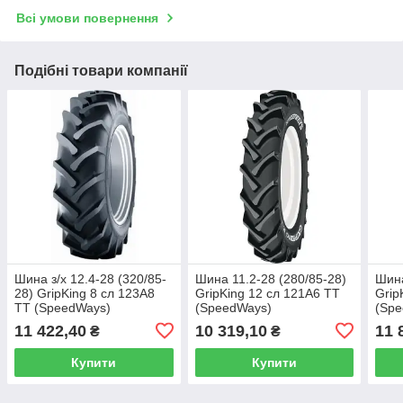
Всі умови повернення
Подібні товари компанії
Шина з/х 12.4-28 (320/85-
Шина 11.2-28 (280/85-28)
Шина
28) GripKing 8 сл 123A8
GripKing 12 сл 121A6 TT
Grip
TT (SpeedWays)
(SpeedWays)
(Sp
11 422,40
10 319,10
11 
₴
₴
Купити
Купити