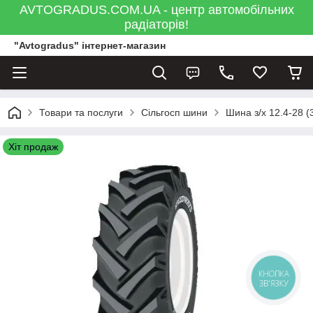
AVTOGRADUS.COM.UA - центр автомобільних
радіаторів!
"Avtogradus" інтернет-магазин
Товари та послуги
Сільгосп шини
Шина з/х 12.4-28 (
Хіт продаж
КНОПКА
ЗВ'ЯЗКУ