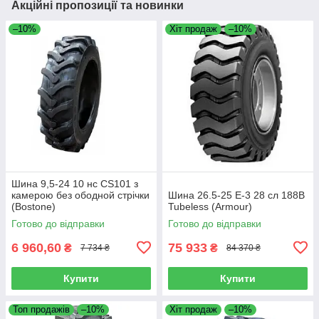
Акційні пропозиції та новинки
–10%
Хіт продаж
–10%
Шина 9,5-24 10 нс CS101 з
камерою без ободной стрічки
Шина 26.5-25 E-3 28 сл 188B
(Bostone)
Tubeless (Armour)
Готово до відправки
Готово до відправки
6 960,60
75 933
₴
₴
7 734 ₴
84 370 ₴
Купити
Купити
Топ продажів
–10%
Хіт продаж
–10%