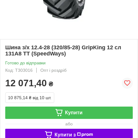
Шина з/х 12.4-28 (320/85-28) GripKing 12 сл
131A8 TT (SpeedWays)
Готово до відправки
Код: T303016
Опт і роздріб
12 071,40
₴
10 875,14 ₴
від 10 шт.
Купити
або
Купити з