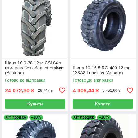
Шина 16,9-38 12нс CS104 з
камерою без ободної стрічки
Шина 10-16.5 RG-400 12 сл
(Bostone)
138A2 Tubeless (Armour)
Готово до відправки
Готово до відправки
24 072,30
4 906,44
₴
₴
26 747 ₴
5 451,60 ₴
Купити
Купити
Хіт продаж
–10%
Хіт продаж
–10%